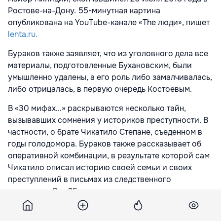
Ростове-на-Дону. 55-минутная картина
опубликована на YouTube-канале «The люди», пишет
lenta.ru.
Бураков также заявляет, что из уголовного дела все
материалы, подготовленные Бухановским, были
умышленно удалены, а его роль либо замалчивалась,
либо отрицалась, в первую очередь Костоевым.
В «30 мифах...» раскрываются несколько тайн,
вызывавших сомнения у историков преступности. В
частности, о брате Чикатило Степане, съеденном в
годы голодомора. Бураков также рассказывает об
оперативной комбинации, в результате которой сам
Чикатило описал историю своей семьи и своих
преступлений в письмах из следственного
изолятора. Это 25 писем, каждое — на три-четыре
странички, исписанные с двух сторон. Чикатило
думал, что они попадают к адвокату, но их читали