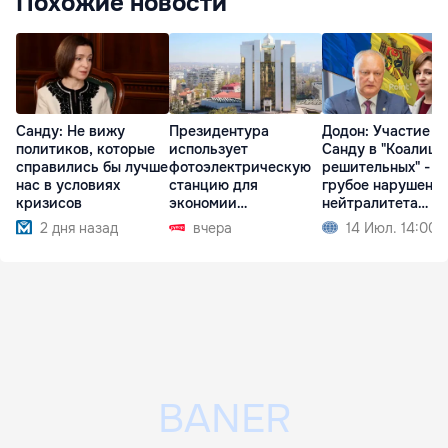
Похожие новости
Санду: Не вижу
Президентура
Додон: Участие
политиков, которые
использует
Санду в "Коалици
справились бы лучше
фотоэлектрическую
решительных" -
нас в условиях
станцию для
грубое нарушени
кризисов
экономии
нейтралитета
электроэнергии
Молдовы
2 дня назад
вчера
14 Июл. 14:00