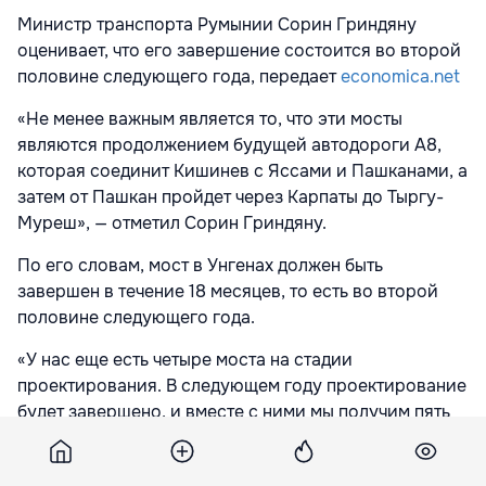
Министр транспорта Румынии Сорин Гриндяну
оценивает, что его завершение состоится во второй
половине следующего года, передает
economica.net
«Не менее важным является то, что эти мосты
являются продолжением будущей автодороги A8,
которая соединит Кишинев с Яссами и Пашканами, а
затем от Пашкан пройдет через Карпаты до Тыргу-
Муреш», — отметил Сорин Гриндяну.
По его словам, мост в Унгенах должен быть
завершен в течение 18 месяцев, то есть во второй
половине следующего года.
«У нас еще есть четыре моста на стадии
проектирования. В следующем году проектирование
будет завершено, и вместе с ними мы получим пять
новых мостов через Прут», — ожидает министр.
В сентябре прошлого года был подписан контракт на