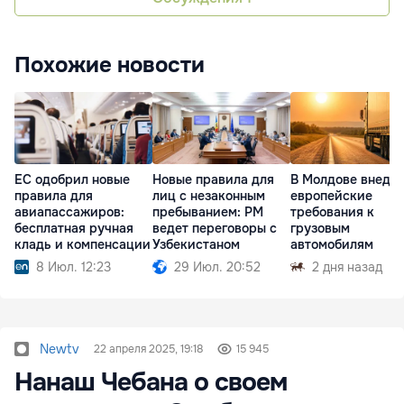
Похожие новости
ЕС одобрил новые
Новые правила для
В Молдове внедр
правила для
лиц с незаконным
европейские
авиапассажиров:
пребыванием: РМ
требования к
бесплатная ручная
ведет переговоры с
грузовым
кладь и компенсации
Узбекистаном
автомобилям
8 Июл. 12:23
29 Июл. 20:52
2 дня назад
Newtv
22 апреля 2025, 19:18
15 945
Нанаш Чебана о своем