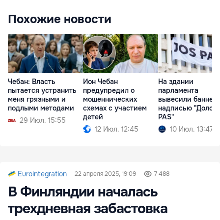
Похожие новости
Чебан: Власть
Ион Чебан
На здании
пытается устранить
предупредил о
парламента
меня грязными и
мошеннических
вывесили баннер 
подлыми методами
схемах с участием
надписью "Долой
детей
PAS"
29 Июл. 15:55
12 Июл. 12:45
10 Июл. 13:47
Eurointegration
22 апреля 2025, 19:09
7 488
В Финляндии началась
трехдневная забастовка