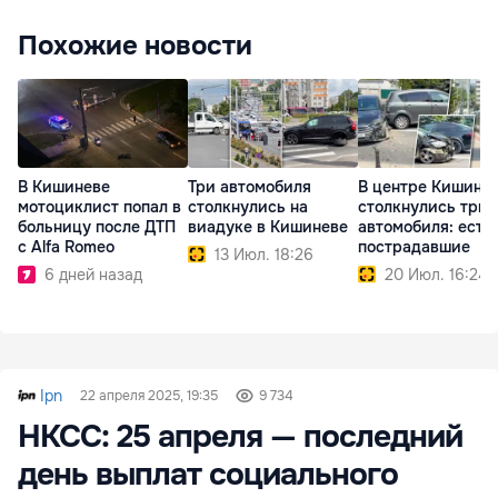
Похожие новости
В Кишиневе
Три автомобиля
В центре Кишине
мотоциклист попал в
столкнулись на
столкнулись три
больницу после ДТП
виадуке в Кишиневе
автомобиля: есть
с Alfa Romeo
пострадавшие
13 Июл. 18:26
6 дней назад
20 Июл. 16:24
Ipn
22 апреля 2025, 19:35
9 734
НКСС: 25 апреля — последний
день выплат социального