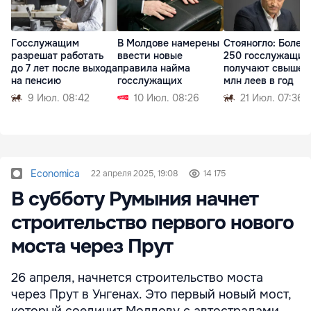
Госслужащим
В Молдове намерены
Стояногло: Более 
разрешат работать
ввести новые
250 госслужащих
до 7 лет после выхода
правила найма
получают свыше 1
на пенсию
госслужащих
млн леев в год
9 Июл. 08:42
10 Июл. 08:26
21 Июл. 07:36
Economica
22 апреля 2025, 19:08
14 175
В субботу Румыния начнет
строительство первого нового
моста через Прут
26 апреля, начнется строительство моста
через Прут в Унгенах. Это первый новый мост,