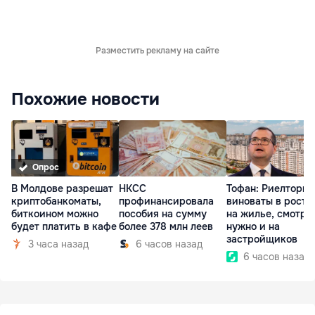
Разместить рекламу на сайте
Похожие новости
Опрос
В Молдове разрешат
НКСС
Тофан: Риелторы 
криптобанкоматы,
профинансировала
виноваты в росте
биткоином можно
пособия на сумму
на жилье, смотре
будет платить в кафе
более 378 млн леев
нужно и на
застройщиков
3 часа назад
6 часов назад
6 часов назад