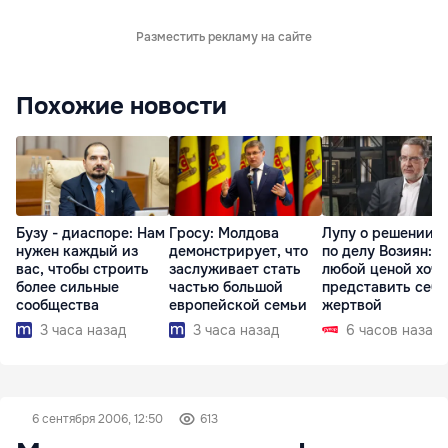
Разместить рекламу на сайте
Похожие новости
Бузу - диаспоре: Нам
Гросу: Молдова
Лупу о решении с
нужен каждый из
демонстрирует, что
по делу Возиян: 
вас, чтобы строить
заслуживает стать
любой ценой хоче
более сильные
частью большой
представить себя
сообщества
европейской семьи
жертвой
3 часа назад
3 часа назад
6 часов назад
6 сентября 2006, 12:50
613