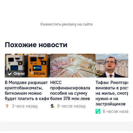
Разместить рекламу на сайте
Похожие новости
Опрос
В Молдове разрешат
НКСС
Тофан: Риелторы 
криптобанкоматы,
профинансировала
виноваты в росте
биткоином можно
пособия на сумму
на жилье, смотре
будет платить в кафе
более 378 млн леев
нужно и на
застройщиков
3 часа назад
6 часов назад
6 часов назад