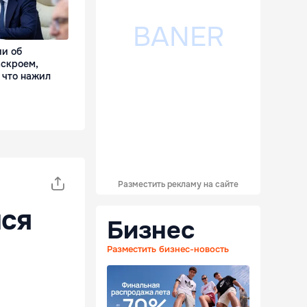
ии об
аскроем,
 что нажил
Разместить рекламу на сайте
лся
Бизнес
Разместить бизнес-новость