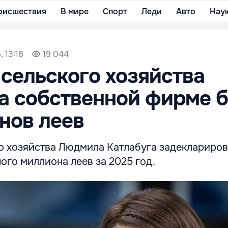
оисшествия
В мире
Спорт
Леди
Авто
Нау
, 13:18
19 044
сельского хозяйства
а собственной фирме 
нов леев
о хозяйства Людмила Катлабуга задеклариро
ого миллиона леев за 2025 год.