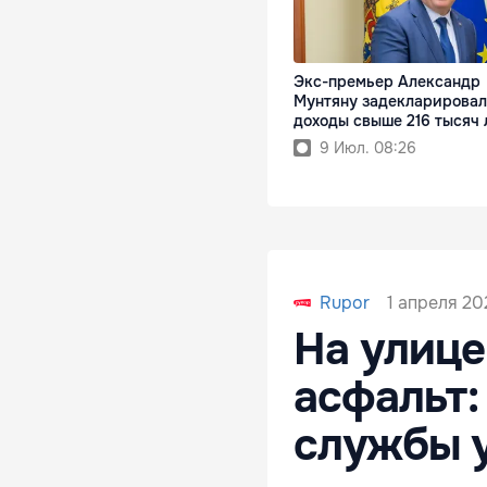
Экс-премьер Александр
Мунтяну задекларировал
доходы свыше 216 тысяч 
9 Июл. 08:26
1 апреля 202
Rupor
На улице
асфальт:
службы 