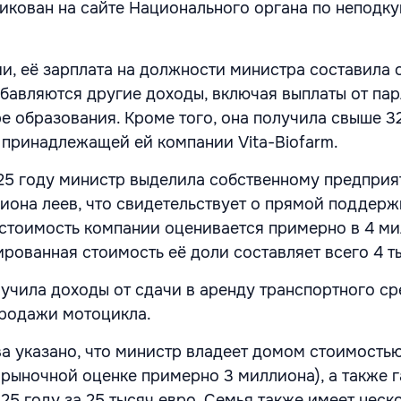
икован на сайте Национального органа по неподку
и, её зарплата на должности министра составила 
обавляются другие доходы, включая выплаты от па
ре образования. Кроме того, она получила свыше 3
 принадлежащей ей компании Vita-Biofarm.
025 году министр выделила собственному предпри
лиона леев, что свидетельствует о прямой поддерж
стоимость компании оценивается примерно в 4 м
ированная стоимость её доли составляет всего 4 т
учила доходы от сдачи в аренду транспортного ср
продажи мотоцикла.
а указано, что министр владеет домом стоимостью
 рыночной оценке примерно 3 миллиона), а также 
25 году за 25 тысяч евро. Семья также имеет неск