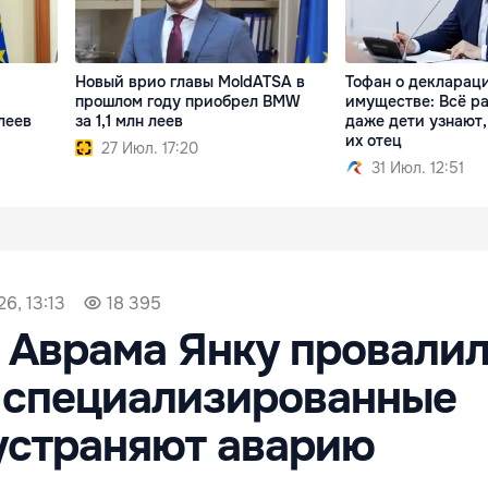
Новый врио главы MoldATSA в
Тофан о декларац
прошлом году приобрел BMW
имуществе: Всё р
леев
за 1,1 млн леев
даже дети узнают,
их отец
27 Июл. 17:20
31 Июл. 12:51
6, 13:13
18 395
 Аврама Янку провали
 специализированные
устраняют аварию