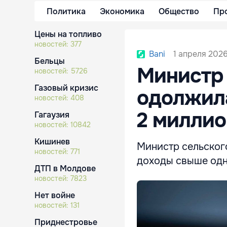
Политика
Экономика
Общество
Пр
Цены на топливо
новостей:
377
1 апреля 2026
Bani
Бельцы
Министр 
новостей:
5726
Газовый кризис
одолжил
новостей:
408
2 миллио
Гагаузия
новостей:
10842
Кишинев
Министр сельског
новостей:
771
доходы свыше одн
ДТП в Молдове
новостей:
7823
Нет войне
новостей:
131
Приднестровье