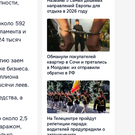
Названы 5 самых дешевых
пности,
направлений Европы для
отдыха в 2026 году
около 592
рламента и
24 тысяч
Обманули покупателей
ятию заем
квартир в Сочи и прятались
в Молдове: их отправили
ке бизнеса.
обратно в РФ
иллиона
ысячи леев.
едства, а
 около 2,5
На Телецентре пройдут
репетиции парада:
гаражом,
водителей предупредили о
олько
затруднениях