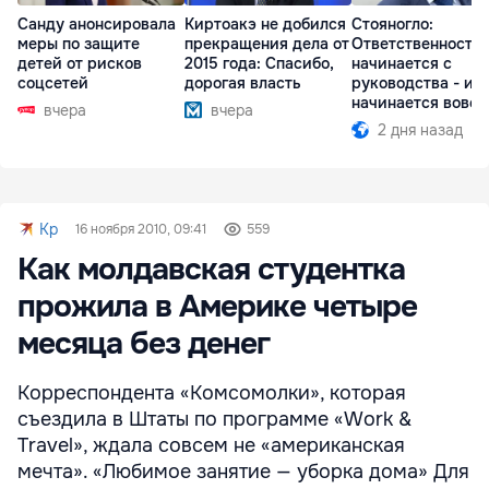
Санду анонсировала
Киртоакэ не добился
Стояногло:
меры по защите
прекращения дела от
Ответственность
детей от рисков
2015 года: Спасибо,
начинается с
соцсетей
дорогая власть
руководства - ил
начинается вовсе
вчера
вчера
2 дня назад
Kp
16 ноября 2010, 09:41
559
Как молдавская студентка
прожила в Америке четыре
месяца без денег
Корреспондента «Комсомолки», которая
съездила в Штаты по программе «Work &
Travel», ждала совсем не «американская
мечта». «Любимое занятие — уборка дома» Для