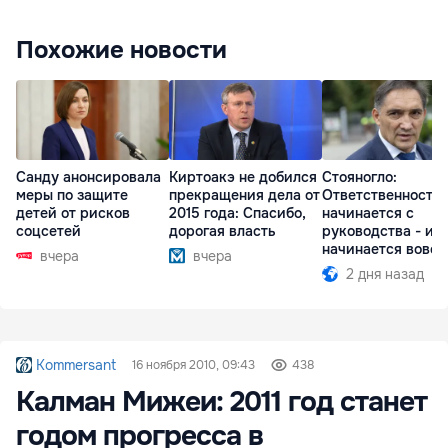
Похожие новости
Санду анонсировала
Киртоакэ не добился
Стояногло:
меры по защите
прекращения дела от
Ответственность
детей от рисков
2015 года: Спасибо,
начинается с
соцсетей
дорогая власть
руководства - ил
начинается вовсе
вчера
вчера
2 дня назад
Kommersant
16 ноября 2010, 09:43
438
Калман Мижеи: 2011 год станет
годом прогресса в