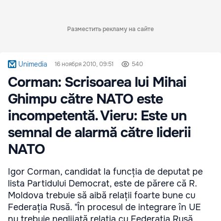
Разместить рекламу на сайте
Unimedia
16 ноября 2010, 09:51
540
Corman: Scrisoarea lui Mihai
Ghimpu către NATO este
incompetentă. Vieru: Este un
semnal de alarmă către liderii
NATO
Igor Corman, candidat la funcția de deputat pe
lista Partidului Democrat, este de părere că R.
Moldova trebuie să aibă relații foarte bune cu
Federația Rusă. "În procesul de integrare în UE
nu trebuie neglijată relația cu Federația Rusă,