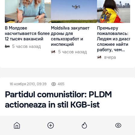
В Молдове
Moldsilva закупает
Премьеру
насчитывается более
дроны для
пожаловались:
12 тысяч вакансий
сельхозработ и
Людям из диаспо
инспекций
сложнее найти
5 часов назад
работу, чем
5 часов назад
гастарбайтерам
вчера
16 ноября 2010, 09:39
465
Partidul comunistilor: PLDM
actioneaza in stil KGB-ist
PLDM actioneaza in stil KGB-ist. Acuzatia vine din
partea comunistilor, care spun ca PLDM ar fi
folosit date confidentiale din registrul de stat