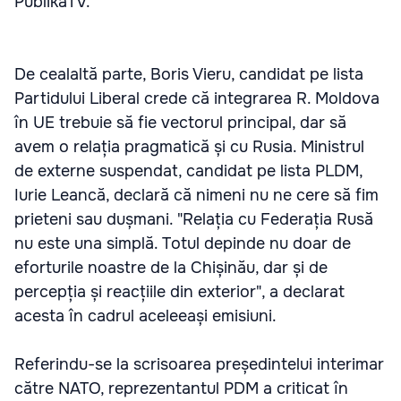
PublikaTV.
De cealaltă parte, Boris Vieru, candidat pe lista
Partidului Liberal crede că integrarea R. Moldova
în UE trebuie să fie vectorul principal, dar să
avem o relația pragmatică și cu Rusia. Ministrul
de externe suspendat, candidat pe lista PLDM,
Iurie Leancă, declară că nimeni nu ne cere să fim
prieteni sau dușmani. "Relația cu Federația Rusă
nu este una simplă. Totul depinde nu doar de
eforturile noastre de la Chișinău, dar și de
percepția și reacțiile din exterior", a declarat
acesta în cadrul aceleeași emisiuni.
Referindu-se la scrisoarea președintelui interimar
către NATO, reprezentantul PDM a criticat în