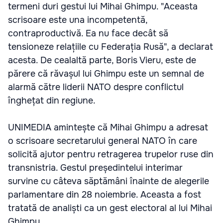
termeni duri gestui lui Mihai Ghimpu. "Aceasta
scrisoare este una incompetentă,
contraproductivă. Ea nu face decât să
tensioneze relațiile cu Federația Rusă", a declarat
acesta. De cealaltă parte, Boris Vieru, este de
părere că răvașul lui Ghimpu este un semnal de
alarmă către liderii NATO despre conflictul
înghețat din regiune.
UNIMEDIA amintește că Mihai Ghimpu a adresat
o scrisoare secretarului general NATO în care
solicită ajutor pentru retragerea trupelor ruse din
transnistria. Gestul președintelui interimar
survine cu câteva săptămâni înainte de alegerile
parlamentare din 28 noiembrie. Aceasta a fost
tratată de analiști ca un gest electoral al lui Mihai
Ghimpu.