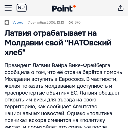
RU
Www
7 сентября 2006, 13:13
570
Латвия отрабатывает на
Молдавии свой "НАТОвский
хлеб"
Президент Латвии Вайра Вике-Фрейберга
сообщила о том, что её страна берётся помочь
Молдавии вступить в Евросоюз. В частности,
желая показать молдаванам доступность и
«распростертые объятия» ЕС, Латвия обещает
открыть им визы для въезда на свою
территорию, как сообщает Агентство
национальных новостей. Однако «политика
пряника» вскоре сменится на «политику
кнута», и произойдет это сразу же после