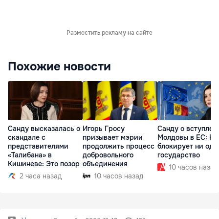
Разместить рекламу на сайте
Похожие новости
Санду высказалась о
Игорь Гросу
Санду о вступлен
скандале с
призывает мэрии
Молдовы в ЕС: На
представителями
продолжить процесс
блокирует ни одн
«Талибана» в
добровольного
государство
Кишиневе: Это позор
объединения
10 часов назад
2 часа назад
10 часов назад