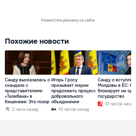
Разместить рекламу на сайте
Похожие новости
Санду высказалась о
Игорь Гросу
Санду о вступлен
скандале с
призывает мэрии
Молдовы в ЕС: На
представителями
продолжить процесс
блокирует ни одн
«Талибана» в
добровольного
государство
Кишиневе: Это позор
объединения
10 часов назад
2 часа назад
10 часов назад