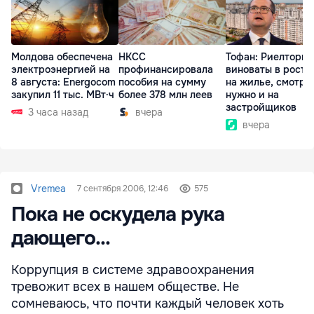
Молдова обеспечена
НКСС
Тофан: Риелторы 
электроэнергией на
профинансировала
виноваты в росте
8 августа: Energocom
пособия на сумму
на жилье, смотре
закупил 11 тыс. МВт·ч
более 378 млн леев
нужно и на
застройщиков
3 часа назад
вчера
вчера
Vremea
7 сентября 2006, 12:46
575
Пока не оскудела рука
дающего...
Коррупция в системе здравоохранения
тревожит всех в нашем обществе. Не
сомневаюсь, что почти каждый человек хоть