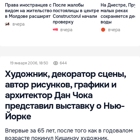
Права иностранцев с
После жалобы
На Днестре, Прут
видом на жительство
постоялицы в центре
малых реках
в Молдове расширят
Constructorul начали
сохраняется деф
проверку
воды
вчера
вчера
вчера
19 января 2006, 18:50
644
Художник, декоратор сцены,
автор рисунков, графики и
архитектор Дан Чока
представил выставку о Нью-
Йорке
Впервые за 65 лет, после того как в годовалом
возрасте покинул Кишинэу художник,