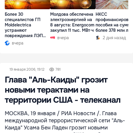
Более 30
Молдова обеспечена
НКСС
специалистов ГП
электроэнергией на
профинансирова
Moldelectrica
8 августа: Energocom
пособия на сумму
устраняют
закупил 11 тыс. МВт·ч
более 378 млн ле
повреждения ЛЭП
вчера
2 дня назад
Бельцы-Днестровск
вчера
19 января 2006, 19:12
781
Глава "Аль-Каиды" грозит
новыми терактами на
территории США - телеканал
МОСКВА, 19 января / РИА Новости /. Глава
международной террористической сети "Аль-
Каида" Усама Бен Ладен грозит новыми