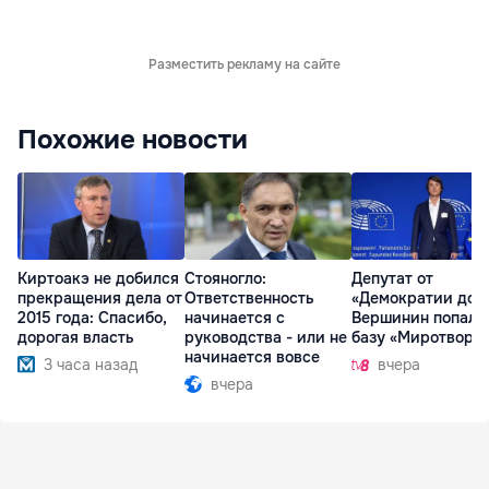
Разместить рекламу на сайте
Похожие новости
Киртоакэ не добился
Стояногло:
Депутат от
прекращения дела от
Ответственность
«Демократии дом
2015 года: Спасибо,
начинается с
Вершинин попал 
дорогая власть
руководства - или не
базу «Миротворц
начинается вовсе
3 часа назад
вчера
вчера