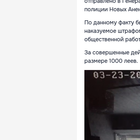
отправлено в Генер
полиции Новых Анен
По данному факту б
наказуемое штрафом
общественной работ
За совершенные дей
размере 1000 леев.