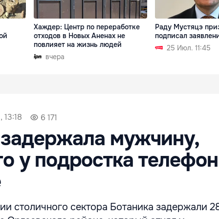
Хаждер: Центр по переработке
Раду Мустяцэ приз
ой
отходов в Новых Аненах не
подписал заявлен
повлияет на жизнь людей
25 Июл. 11:45
вчера
 13:18
6 171
 задержала мужчину,
о у подростка телефон
е
ии столичного сектора Ботаника задержали 2