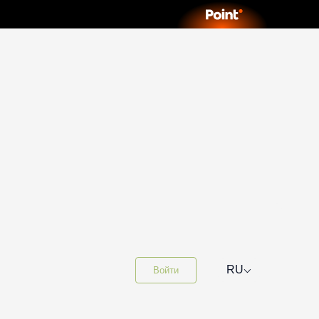
⌵
RU
Войти