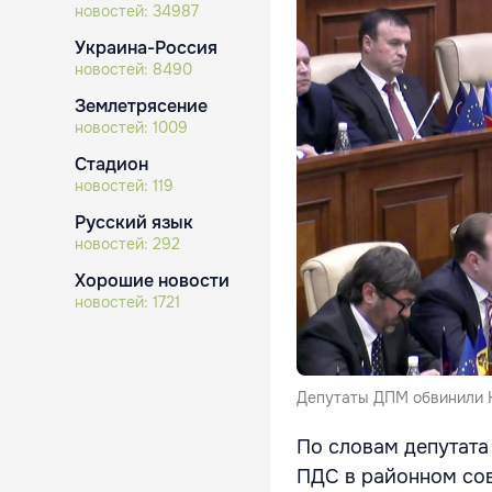
новостей:
34987
Украина-Россия
новостей:
8490
Землетрясение
новостей:
1009
Стадион
новостей:
119
Русский язык
новостей:
292
Хорошие новости
новостей:
1721
Депутаты ДПМ обвинили Н
По словам депутата
ПДС в районном сов