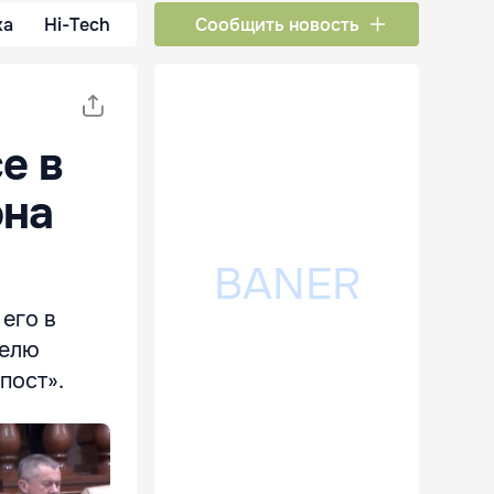
ка
Hi-Tech
Сообщить новость
е в
она
его в
телю
пост».