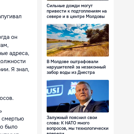
Сильные дожди могут
привести к подтоплениям на
апугивал
севере и в центре Молдовы
огда он
ам,
ые адреса,
должности
В Молдове оштрафовали
нарушителей за незаконный
ии. Я знал,
забор воды из Днестра
осов.
ь
Залужный пояснил свои
л смертью
слова: К НАТО много
ео было
вопросов, мы технологически
впереди