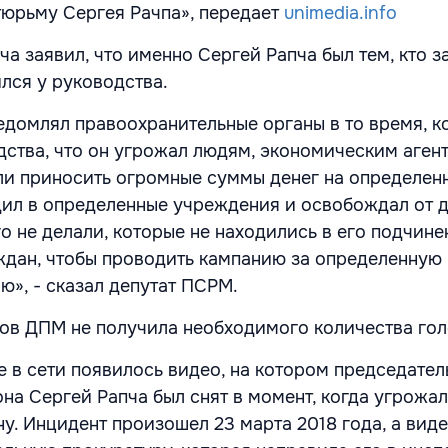
тюрьму Сергея Рачпа», передает
unimedia.info
ча заявил, что именно Сергей Рапча был тем, кто з
ился у руководства.
едомлял правоохранительные органы в то время, к
дства, что он угрожал людям, экономическим агент
и приносить огромные суммы денег на определенн
дил в определенные учреждения и освобождал от 
о не делали, которые не находились в его подчинен
аждан, чтобы проводить кампанию за определенную
ю», - сказал депутат ПСРМ.
ов ДПМ не получила необходимого количества гол
ее в сети появилось видео, на котором председател
на Сергей Рапча был снят в момент, когда угрожа
у. Инцидент произошел 23 марта 2018 года, а вид