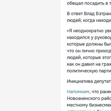
обещал посадить в 
В ответ Влад Бэтран
людей, когда наход
«Я неоднократно ув
находился у руково
которые должны был
что он лично прихо
людей, которые этог
как он давил на гр
политическую парти
Инициатива депутат
Напомним
, что ран
Новоаненского райо
местному бизнесмен