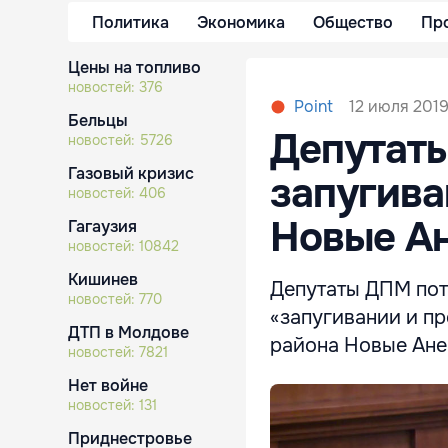
Политика
Экономика
Общество
Пр
Цены на топливо
новостей:
376
12 июля 2019
Point
Бельцы
Депутаты
новостей:
5726
Газовый кризис
запугива
новостей:
406
Новые А
Гагаузия
новостей:
10842
Кишинев
Депутаты ДПМ пот
новостей:
770
«запугивании и п
ДТП в Молдове
района Новые Анен
новостей:
7821
Нет войне
новостей:
131
Приднестровье