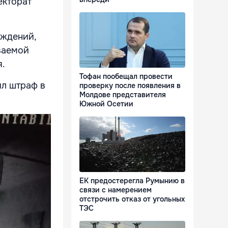
екторат
еждений,
ваемой
я.
Тофан пообещал провести
ил штраф в
проверку после появления в
Молдове представителя
Южной Осетии
ЕК предостерегла Румынию в
связи с намерением
отстрочить отказ от угольных
ТЭС