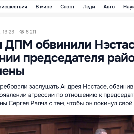
оисшествия
В мире
Спорт
Леди
Авто
Нау
, 13:23
8 211
 ДПМ обвинили Нэстас
нии председателя рай
нены
ребовали заслушать Андрея Нэстасе, обвинив 
роявлении агрессии по отношению к председа
ы Сергея Рапча с тем, чтобы он покинул свой 