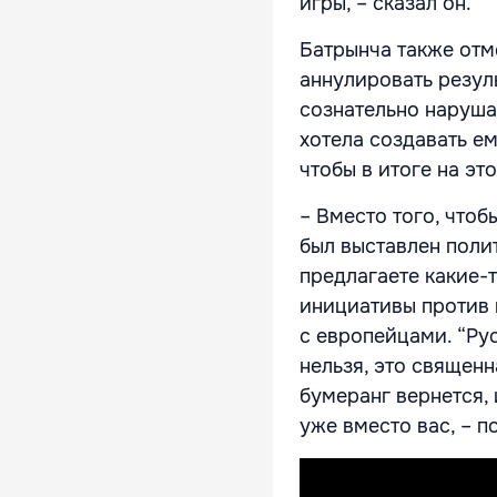
игры, – сказал он.
Батрынча также отм
аннулировать резул
сознательно наруш
хотела создавать е
чтобы в итоге на эт
– Вместо того, чтоб
был выставлен поли
предлагаете какие-т
инициативы против в
с европейцами. “Рус
нельзя, это священн
бумеранг вернется, 
уже вместо вас, – 