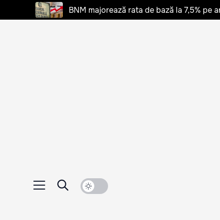
BNM majorează rata de bază la 7,5% pe a