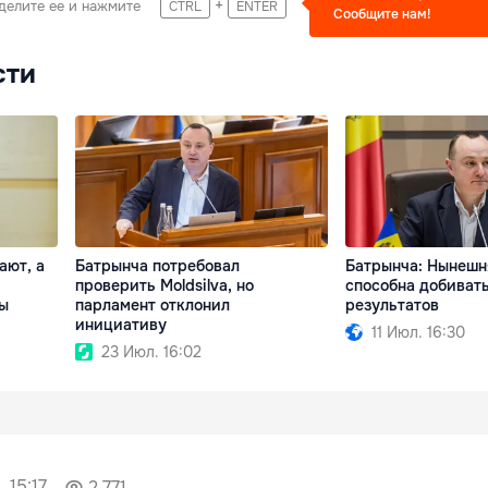
+
делите ее и нажмите
CTRL
ENTER
Сообщите нам!
сти
ают, а
Батрынча потребовал
Батрынча: Нынешн
проверить Moldsilva, но
способна добиват
ы
парламент отклонил
результатов
инициативу
11 Июл. 16:30
23 Июл. 16:02
 15:17
2 771