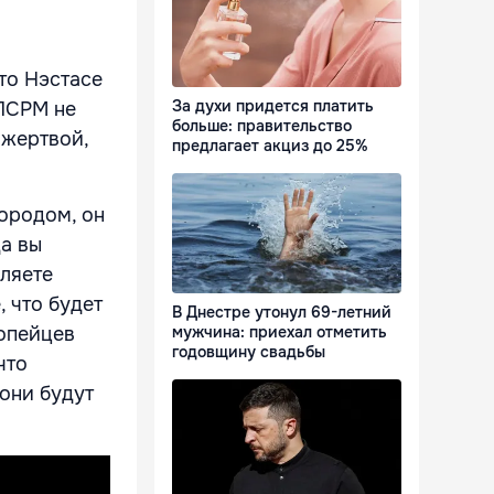
то Нэстасе
За духи придется платить
ПСРМ не
больше: правительство
 жертвой,
предлагает акциз до 25%
городом, он
да вы
вляете
 что будет
В Днестре утонул 69-летний
ропейцев
мужчина: приехал отметить
годовщину свадьбы
что
 они будут