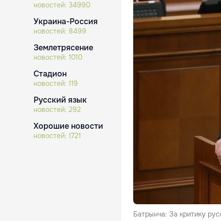
новостей:
34990
Украина-Россия
новостей:
8499
Землетрясение
новостей:
1010
Стадион
новостей:
119
Русский язык
новостей:
292
Хорошие новости
новостей:
1721
Батрынча: За критику рус