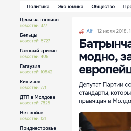
Политика
Экономика
Общество
Пр
Цены на топливо
новостей:
377
12 июля 2018, 
Aif
Бельцы
Батрынча
новостей:
5727
Газовый кризис
модно, за
новостей:
408
европейц
Гагаузия
новостей:
10842
Кишинев
Депутат Партии с
новостей:
771
стандарты, которы
ДТП в Молдове
правящая в Молдо
новостей:
7825
Нет войне
новостей:
131
Приднестровье