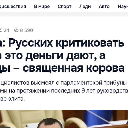
оисшествия
В мире
Спорт
Леди
Авто
Нау
15:24
8 590
: Русских критиковать
 это деньги дают, а
ы – священная корова
оциалистов высмеял с парламентской трибуны
ми на протяжении последних 9 лет руководст
ве элита.