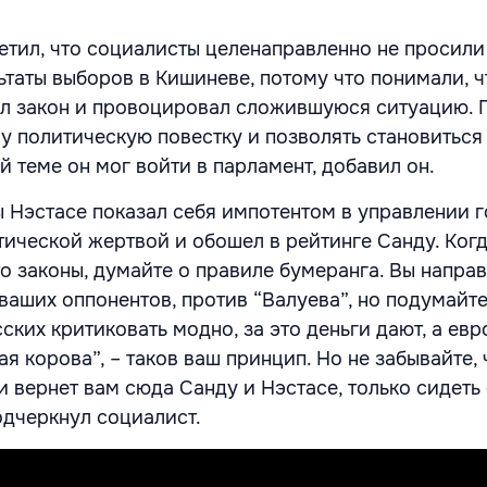
етил, что социалисты целенаправленно не просили
ьтаты выборов в Кишиневе, потому что понимали, ч
ал закон и провоцировал сложившуюся ситуацию. 
му политическую повестку и позволять становиться
ой теме он мог войти в парламент, добавил он.
ы Нэстасе показал себя импотентом в управлении 
тической жертвой и обошел в рейтинге Санду. Ког
о законы, думайте о правиле бумеранга. Вы напра
аших оппонентов, против “Валуева”, но подумайте,
ских критиковать модно, за это деньги дают, а ев
ая корова”, – таков ваш принцип. Но не забывайте, 
и вернет вам сюда Санду и Нэстасе, только сидеть
подчеркнул социалист.