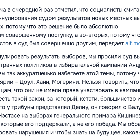
ча в очередной раз отметил, что социалисты считаю
ннулирования судом результатов новых местных в
х, потому что это решение было абсолютно
 совершенному поступку, а во-вторых, потому чт
тов в суд был совершенно другим, передает
aif.m
нулировать результаты выборов, мы просили суд в
странных политиков в избирательной кампании Анд
вы так аккуратненько избегаете этой темы, потому 
рии – Доул, Ханн, Могерини. Нельзя говорить, что
ам, что они не имели права участвовать в кампан
есть такой закон, за который, кстати, большинство 
го у трибуны представлял Делиу, он говорил о Валу
эстасе на выборах генерального примара Кишинев
 которые его поддержали, а не его победа. Мы обр
ровать нарушения и чтобы знать на будущее, каков