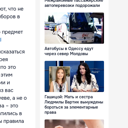
Межрайонные пассажирские
автоперевозки подорожали
т, что не
ыборов в
о предмет
d
Автобусы в Одессу едут
ысказаться
через север Молдовы
рея
что это
 этим
ии и
из вас
Гашицой: Мать и сестра
еве, а не о
Людмилы Вартик вынуждены
а – это
бороться за элементарные
права
атились в
ы правила