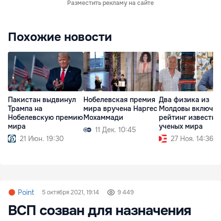
Разместить рекламу на сайте
Похожие новости
Пакистан выдвинул
Нобелевская премия
Два физика из
Трампа на
мира вручена Наргес
Молдовы включен
Нобелевскую премию
Мохаммади
рейтинг известны
мира
ученых мира
11 Дек. 10:45
21 Июн. 19:30
27 Ноя. 14:36
Point
5 октября 2021, 19:14
9 449
ВСП созван для назначения