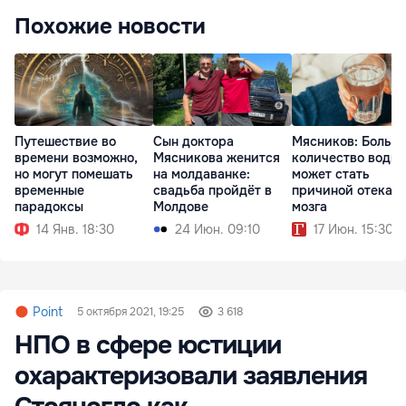
Похожие новости
Путешествие во
Сын доктора
Мясников: Больш
времени возможно,
Мясникова женится
количество воды
но могут помешать
на молдаванке:
может стать
временные
свадьба пройдёт в
причиной отека
парадоксы
Молдове
мозга
14 Янв. 18:30
24 Июн. 09:10
17 Июн. 15:30
Point
5 октября 2021, 19:25
3 618
НПО в сфере юстиции
охарактеризовали заявления