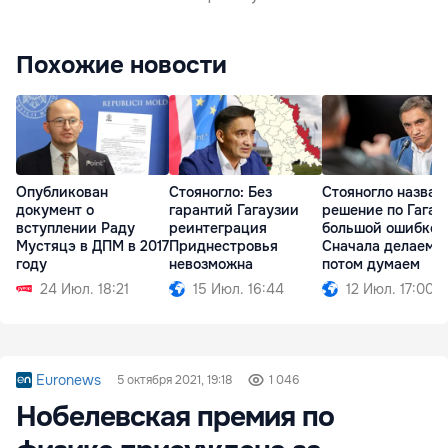
Похожие новости
Опубликован
Стояногло: Без
Стояногло назвал
документ о
гарантий Гагаузии
решение по Гагау
вступлении Раду
реинтеграция
большой ошибкой
Мустяцэ в ДПМ в 2017
Приднестровья
Сначала делаем,
году
невозможна
потом думаем
24 Июл. 18:21
15 Июл. 16:44
12 Июл. 17:00
Euronews
5 октября 2021, 19:18
1 046
Нобелевская премия по