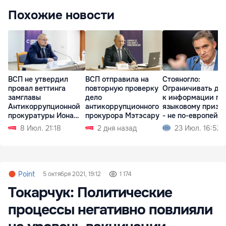
Похожие новости
ВСП не утвердил
ВСП отправила на
Стояногло:
провал веттинга
повторную проверку
Ограничивать до
замглавы
дело
к информации по
Антикоррупционной
антикоррупционного
языковому призн
прокуратуры Иона
прокурора Мэтэсару
- не по-европейс
Припы
8 Июл. 21:18
2 дня назад
23 Июл. 16:52
Point
5 октября 2021, 19:12
1 174
Токарчук: Политические
процессы негативно повлияли