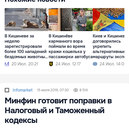
В Кишиневе за
В Кишинёве
Киев и Кишинев
неделю
карманного вора
договорились
зарегистрировали
поймали во время
укрепить
более 100 нападений
кражи кошелька у
альтернативные
бездомных животных
пассажирки автобуса
маршруты экспор
на людей
зерна
20 Июл. 20:21
24 Июл. 12:17
24 Июл. 14:09
Infomarket
15 июля 2019, 07:30
8 514
Минфин готовит поправки в
Налоговый и Таможенный
кодексы