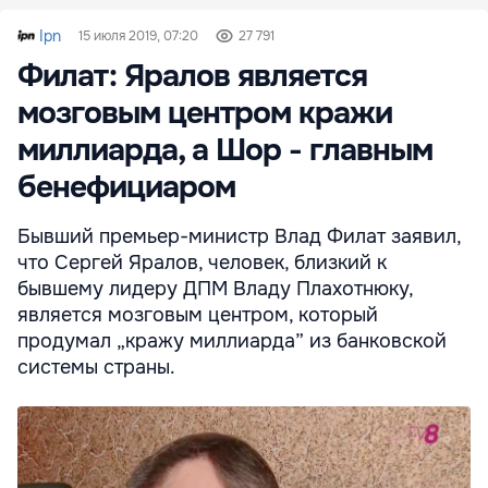
Ipn
15 июля 2019, 07:20
27 791
Филат: Яралов является
мозговым центром кражи
миллиарда, а Шор - главным
бенефициаром
Бывший премьер-министр Влад Филат заявил,
что Сергей Яралов, человек, близкий к
бывшему лидеру ДПМ Владу Плахотнюку,
является мозговым центром, который
продумал „кражу миллиарда” из банковской
системы страны.