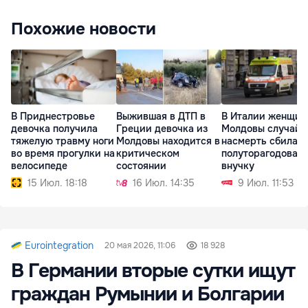
Похожие новости
В Приднестровье
Выжившая в ДТП в
В Италии женщин
девочка получила
Греции девочка из
Молдовы случайн
тяжелую травму ноги
Молдовы находится в
насмерть сбила
во время прогулки на
критическом
полуторагодовал
велосипеде
состоянии
внучку
15 Июл. 18:18
16 Июл. 14:35
9 Июл. 11:53
Eurointegration
20 мая 2026, 11:06
18 928
В Германии вторые сутки ищут
граждан Румынии и Болгарии