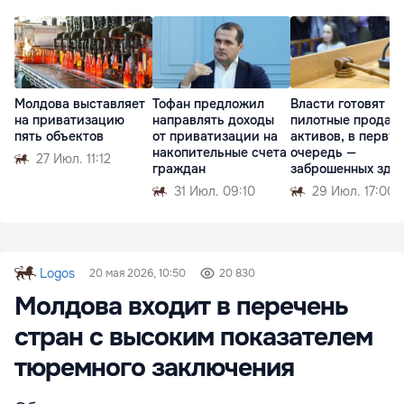
Молдова выставляет
Тофан предложил
Власти готовят
на приватизацию
направлять доходы
пилотные продаж
пять объектов
от приватизации на
активов, в перву
накопительные счета
очередь —
27 Июл. 11:12
граждан
заброшенных зда
31 Июл. 09:10
29 Июл. 17:00
Logos
20 мая 2026, 10:50
20 830
Молдова входит в перечень
стран с высоким показателем
тюремного заключения