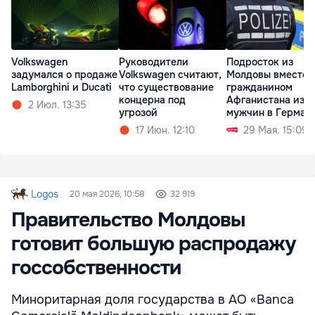
Volkswagen
Руководители
Подросток из
задумался о продаже
Volkswagen считают,
Молдовы вместе 
Lamborghini и Ducati
что существование
гражданином
концерна под
Афганистана изб
2 Июл. 13:35
угрозой
мужчин в Герман
17 Июн. 12:10
29 Мая. 15:09
Logos
20 мая 2026, 10:58
32 919
Правительство Молдовы
готовит большую распродажу
госсобственности
Миноритарная доля государства в АО «Banca