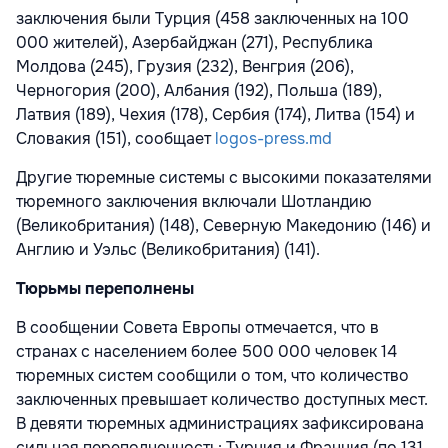
заключения были Турция (458 заключенных на 100
000 жителей), Азербайджан (271), Республика
Молдова (245), Грузия (232), Венгрия (206),
Черногория (200), Албания (192), Польша (189),
Латвия (189), Чехия (178), Сербия (174), Литва (154) и
Словакия (151), сообщает
logos-press.md
Другие тюремные системы с высокими показателями
тюремного заключения включали Шотландию
(Великобритания) (148), Северную Македонию (146) и
Англию и Уэльс (Великобритания) (141).
Тюрьмы переполнены
В сообщении Совета Европы отмечается, что в
странах с населением более 500 000 человек 14
тюремных систем сообщили о том, что количество
заключенных превышает количество доступных мест.
В девяти тюремных администрациях зафиксирована
сильная переполненность: Турция и Франция (по 131