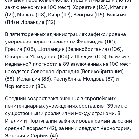
заключенному на 100 мест), Хорватия (123), Италия
(121), Мальта (118), Кипр (117), Венгрия (115), Бельгия
(114) и Ирландия (112).
В пяти тюремных администрациях зафиксирована
умеренная переполненность: Финляндия (110),
Греция (108), Шотландия (Великобритания) (106),
Северная Македония (104) и Швеция (103). Близки к
медианной плотности в 89 заключенных на 100 мест
находятся Северная Ирландия (Великобритания)
(89), Исландия (88), Республика Молдова (87) и
Черногория (85).
Средний возраст заключенных в европейских
пенитенциарных учреждениях составляет 39 лет, с
существенными различиями между странами. В
Италии и Португалии зафиксирован самый высокий
средний возраст (42), за ними следуют Черногория,
Эстония и Сербия (41).