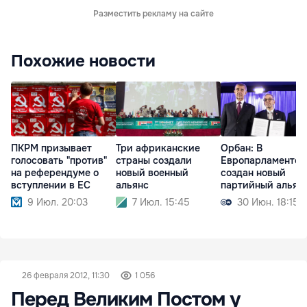
Разместить рекламу на сайте
Похожие новости
ПКРМ призывает
Три африканские
Орбан: В
голосовать "против"
страны создали
Европарламенте
на референдуме о
новый военный
создан новый
вступлении в ЕС
альянс
партийный альян
9 Июл. 20:03
7 Июл. 15:45
30 Июн. 18:15
26 февраля 2012, 11:30
1 056
Перед Великим Постом у