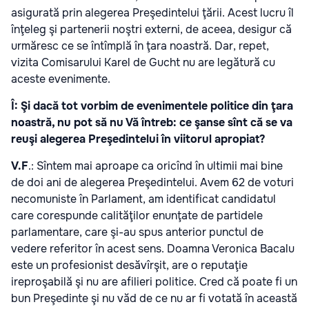
asigurată prin alegerea Preşedintelui ţării. Acest lucru îl
înţeleg şi partenerii noştri externi, de aceea, desigur că
urmăresc ce se întîmplă în ţara noastră. Dar, repet,
vizita Comisarului Karel de Gucht nu are legătură cu
aceste evenimente.
Î: Şi dacă tot vorbim de evenimentele politice din ţara
noastră, nu pot să nu Vă întreb: ce şanse sînt că se va
reuşi alegerea Preşedintelui în viitorul apropiat?
V.F
.: Sîntem mai aproape ca oricînd în ultimii mai bine
de doi ani de alegerea Preşedintelui. Avem 62 de voturi
necomuniste în Parlament, am identificat candidatul
care corespunde calităţilor enunţate de partidele
parlamentare, care şi-au spus anterior punctul de
vedere referitor în acest sens. Doamna Veronica Bacalu
este un profesionist desăvîrşit, are o reputaţie
ireproşabilă şi nu are afilieri politice. Cred că poate fi un
bun Preşedinte şi nu văd de ce nu ar fi votată în această