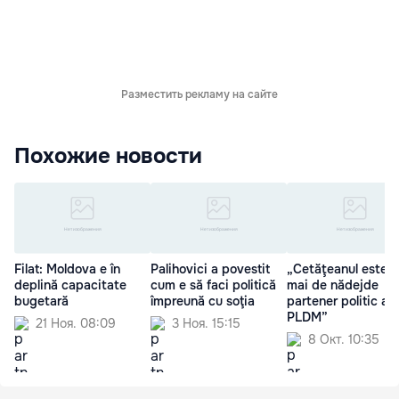
Разместить рекламу на сайте
Похожие новости
Filat: Moldova e în
Palihovici a povestit
„Cetăţeanul este c
deplină capacitate
cum e să faci politică
mai de nădejde
bugetară
împreună cu soţia
partener politic al
PLDM”
21 Ноя. 08:09
3 Ноя. 15:15
8 Окт. 10:35