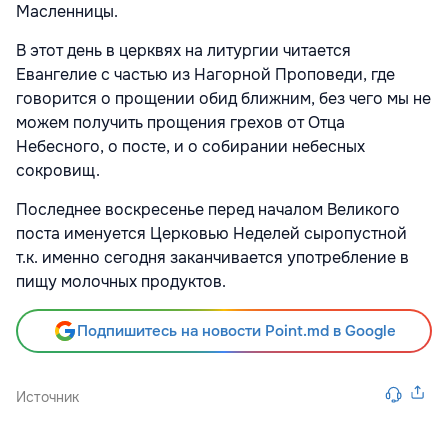
Масленницы.
В этот день в церквях на литургии читается
Евангелие с частью из Нагорной Проповеди, где
говорится о прощении обид ближним, без чего мы не
можем получить прощения грехов от Отца
Небесного, о посте, и о собирании небесных
сокровищ.
Последнее воскресенье перед началом Великого
поста именуется Церковью Неделей сыропустной
т.к. именно сегодня заканчивается употребление в
пищу молочных продуктов.
Подпишитесь на новости Point.md в Google
Источник