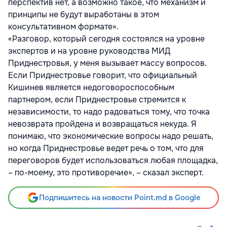
перспектив нет, а возможно такое, что механизм и
принципы не будут выработаны в этом
консультативном формате».
«Разговор, который сегодня состоялся на уровне
экспертов и на уровне руководства МИД
Приднестровья, у меня вызывает массу вопросов.
Если Приднестровье говорит, что официальный
Кишинев является недоговороспособным
партнером, если Приднестровье стремится к
независимости, то надо радоваться тому, что точка
невозврата пройдена и возвращаться некуда. Я
понимаю, что экономические вопросы надо решать,
но когда Приднестровье ведет речь о том, что для
переговоров будет использоваться любая площадка,
– по-моему, это противоречие», – сказал эксперт.
Подпишитесь на новости Point.md в Google