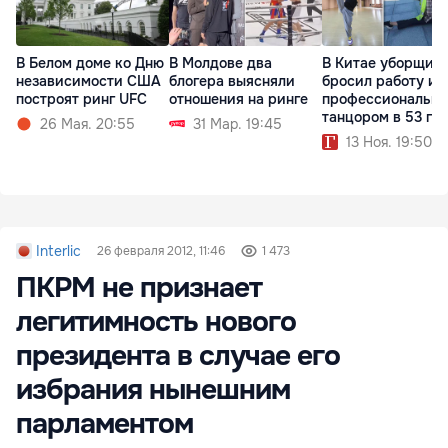
В Белом доме ко Дню
В Молдове два
В Китае уборщик
независимости США
блогера выясняли
бросил работу и 
построят ринг UFC
отношения на ринге
профессиональн
танцором в 53 го
26 Мая. 20:55
31 Мар. 19:45
13 Ноя. 19:50
Interlic
26 февраля 2012, 11:46
1 473
ПКРМ не признает
легитимность нового
президента в случае его
избрания нынешним
парламентом