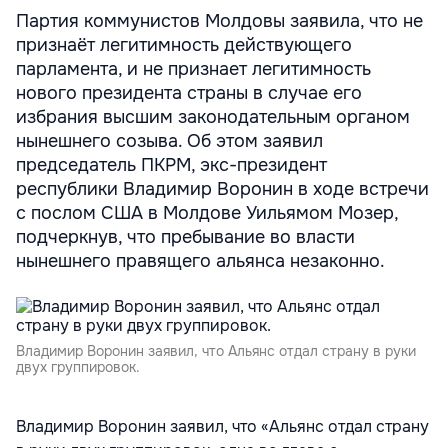
Партия коммунистов Молдовы заявила, что не
признаёт легитимность действующего
парламента, и не признает легитимность
нового президента страны в случае его
избрания высшим законодательным органом
нынешнего созыва. Об этом заявил
председатель ПКРМ, экс-президент
республики Владимир Воронин в ходе встречи
с послом США в Молдове Уильямом Мозер,
подчеркнув, что пребывание во власти
нынешнего правящего альянса незаконно.
Владимир Воронин заявил, что Альянс отдал страну в руки
двух группировок.
Владимир Воронин заявил, что «Альянс отдал страну