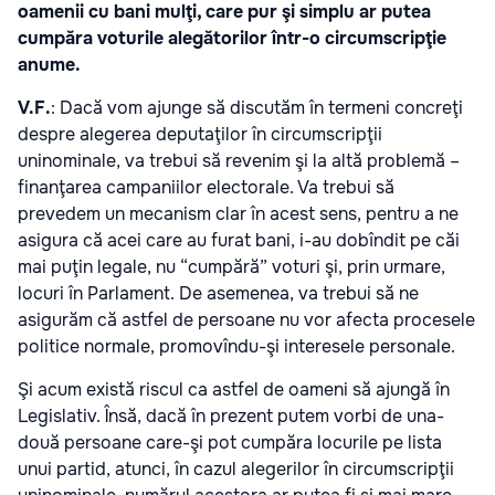
oamenii cu bani mulţi, care pur şi simplu ar putea
cumpăra voturile alegătorilor într-o circumscripţie
anume.
V.F.
: Dacă vom ajunge să discutăm în termeni concreţi
despre alegerea deputaţilor în circumscripţii
uninominale, va trebui să revenim şi la altă problemă –
finanţarea campaniilor electorale. Va trebui să
prevedem un mecanism clar în acest sens, pentru a ne
asigura că acei care au furat bani, i-au dobîndit pe căi
mai puţin legale, nu “cumpără” voturi şi, prin urmare,
locuri în Parlament. De asemenea, va trebui să ne
asigurăm că astfel de persoane nu vor afecta procesele
politice normale, promovîndu-şi interesele personale.
Şi acum există riscul ca astfel de oameni să ajungă în
Legislativ. Însă, dacă în prezent putem vorbi de una-
două persoane care-şi pot cumpăra locurile pe lista
unui partid, atunci, în cazul alegerilor în circumscripţii