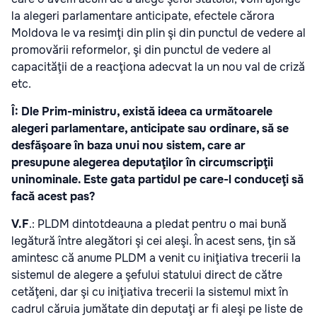
la alegeri parlamentare anticipate, efectele cărora
Moldova le va resimţi din plin şi din punctul de vedere al
promovării reformelor, şi din punctul de vedere al
capacităţii de a reacţiona adecvat la un nou val de criză
etc.
Î: Dle Prim-ministru, există ideea ca următoarele
alegeri parlamentare, anticipate sau ordinare, să se
desfăşoare în baza unui nou sistem, care ar
presupune alegerea deputaţilor în circumscripţii
uninominale. Este gata partidul pe care-l conduceţi să
facă acest pas?
V.F
.: PLDM dintotdeauna a pledat pentru o mai bună
legătură între alegători şi cei aleşi. În acest sens, ţin să
amintesc că anume PLDM a venit cu iniţiativa trecerii la
sistemul de alegere a şefului statului direct de către
cetăţeni, dar şi cu iniţiativa trecerii la sistemul mixt în
cadrul căruia jumătate din deputaţi ar fi aleşi pe liste de