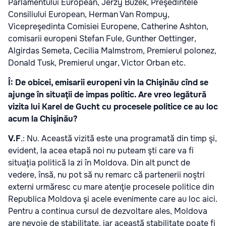
Parlamentului European, Jerzy Buzek, Preşedintele
Consiliului European, Herman Van Rompuy,
Vicepreşedinta Comisiei Europene, Catherine Ashton,
comisarii europeni Stefan Fule, Gunther Oettinger,
Algirdas Semeta, Cecilia Malmstrom, Premierul polonez,
Donald Tusk, Premierul ungar, Victor Orban etc.
Î: De obicei, emisarii europeni vin la Chişinău cînd se
ajunge în situaţii de impas politic. Are vreo legătură
vizita lui Karel de Gucht cu procesele politice ce au loc
acum la Chişinău?
V.F
.: Nu. Această vizită este una programată din timp şi,
evident, la acea etapă noi nu puteam şti care va fi
situaţia politică la zi în Moldova. Din alt punct de
vedere, însă, nu pot să nu remarc că partenerii noştri
externi urmăresc cu mare atenţie procesele politice din
Republica Moldova şi acele evenimente care au loc aici.
Pentru a continua cursul de dezvoltare ales, Moldova
are nevoie de stabilitate, iar această stabilitate poate fi