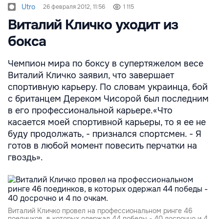
Utro
26 февраля 2012, 11:56
1 115
Виталий Кличко уходит из
бокса
Чемпион мира по боксу в супертяжелом весе
Виталий Кличко заявил, что завершает
спортивную карьеру. По словам украинца, бой
с британцем Дереком Чисорой был последним
в его профессиональной карьере.«Что
касается моей спортивной карьеры, то я ее не
буду продолжать, - признался спортсмен. - Я
готов в любой момент повесить перчатки на
гвоздь».
Виталий Кличко провел на профессиональном ринге 46
поединков, в которых одержал 44 победы - 40 досрочно и 4