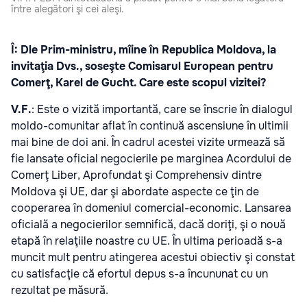
între alegători şi cei aleşi.
Î: Dle Prim-ministru, mîine în Republica Moldova, la
invitaţia Dvs., soseşte Comisarul European pentru
Comerţ, Karel de Gucht. Care este scopul vizitei?
V.F.
: Este o vizită importantă, care se înscrie în dialogul
moldo-comunitar aflat în continuă ascensiune în ultimii
mai bine de doi ani. În cadrul acestei vizite urmează să
fie lansate oficial negocierile pe marginea Acordului de
Comerţ Liber, Aprofundat şi Comprehensiv dintre
Moldova şi UE, dar şi abordate aspecte ce ţin de
cooperarea în domeniul comercial-economic. Lansarea
oficială a negocierilor semnifică, dacă doriţi, şi o nouă
etapă în relaţiile noastre cu UE. În ultima perioadă s-a
muncit mult pentru atingerea acestui obiectiv şi constat
cu satisfacţie că efortul depus s-a încununat cu un
rezultat pe măsură.