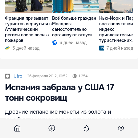
Франция призывает
Всё больше граждан
Нью-Йорк и Пари
туристов вернуться в
Молдовы
возглавляют мир
Атлантический
самостоятельно
индекс
регион после лесных
организуют отпуск
привлекательнос
пожаров
туристических
6 дней назад
городов
5 дней назад
7 дней назад
Utro
26 февраля 2012, 10:52
1 254
Испания забрала у США 17
тонн сокровищ
Древние испанские монеты из золота и
серебра, стоимостью полмиллиарда долларов,
после ожесточенной судебной тяжбы
отправились из штата Флорида на двух