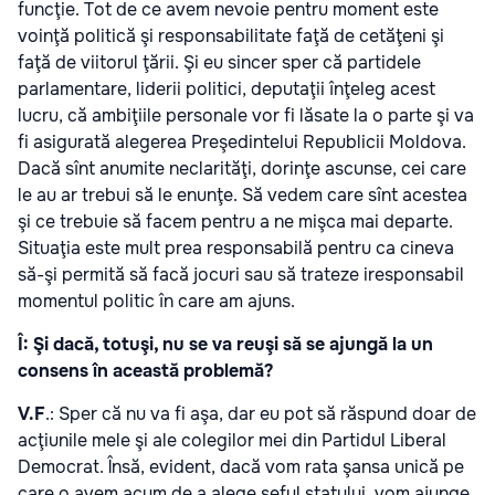
funcţie. Tot de ce avem nevoie pentru moment este
voinţă politică şi responsabilitate faţă de cetăţeni şi
faţă de viitorul ţării. Şi eu sincer sper că partidele
parlamentare, liderii politici, deputaţii înţeleg acest
lucru, că ambiţiile personale vor fi lăsate la o parte şi va
fi asigurată alegerea Preşedintelui Republicii Moldova.
Dacă sînt anumite neclarităţi, dorinţe ascunse, cei care
le au ar trebui să le enunţe. Să vedem care sînt acestea
şi ce trebuie să facem pentru a ne mişca mai departe.
Situaţia este mult prea responsabilă pentru ca cineva
să-şi permită să facă jocuri sau să trateze iresponsabil
momentul politic în care am ajuns.
Î: Şi dacă, totuşi, nu se va reuşi să se ajungă la un
consens în această problemă?
V.F
.: Sper că nu va fi aşa, dar eu pot să răspund doar de
acţiunile mele şi ale colegilor mei din Partidul Liberal
Democrat. Însă, evident, dacă vom rata şansa unică pe
care o avem acum de a alege şeful statului, vom ajunge