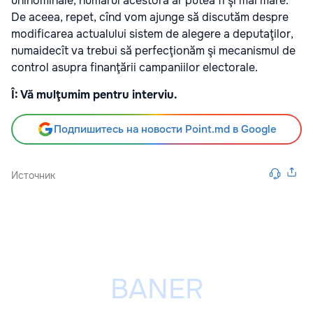
uninominale, numărul acestora ar putea fi şi mai mare.
De aceea, repet, cînd vom ajunge să discutăm despre
modificarea actualului sistem de alegere a deputaţilor,
numaidecît va trebui să perfecţionăm şi mecanismul de
control asupra finanţării campaniilor electorale.
Î: Vă mulţumim pentru interviu.
Подпишитесь на новости Point.md в Google
Источник