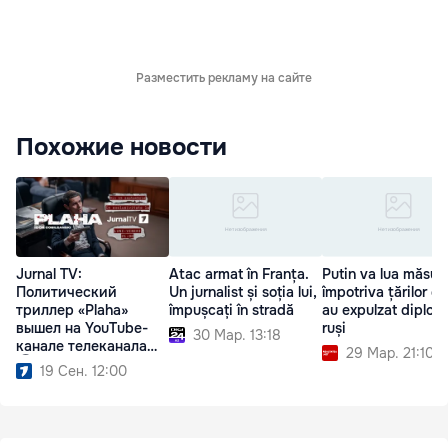
Разместить рекламу на сайте
Похожие новости
Jurnal TV:
Atac armat în Franța.
Putin va lua măsuri
Политический
Un jurnalist și soția lui,
împotriva țărilor ca
триллер «Plaha»
împușcați în stradă
au expulzat diplom
вышел на YouTube-
ruși
30 Мар. 13:18
канале телеканала
29 Мар. 21:10
Ⓟ
19 Сен. 12:00