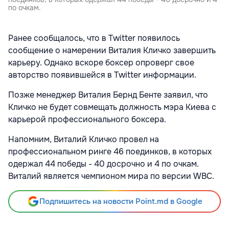
по очкам.
Ранее сообщалось, что в Twitter появилось
сообщение о намерении Виталия Кличко завершить
карьеру. Однако вскоре боксер опроверг свое
авторство появившейся в Twitter информации.
Позже менеджер Виталия Бернд Бенте заявил, что
Кличко не будет совмещать должность мэра Киева с
карьерой профессионального боксера.
Напомним, Виталий Кличко провел на
профессиональном ринге 46 поединков, в которых
одержал 44 победы - 40 досрочно и 4 по очкам.
Виталий является чемпионом мира по версии WBC.
Подпишитесь на новости Point.md в Google