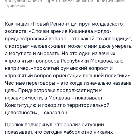
урегулирования в формате «5+2» является политическим
туризмом.
Как пишет «Новый Регион» цитируя молдавского
эксперта: «С точки зрения Кишинева молдо-
приднестровский вопрос – это какой-то аппендицит,
с которым человек живет, может с ним даже умереть,
а могут его и вырезать. Но это один из вечных
«проклятых» вопросов Республики Молдова, как,
например, «проклятый румынский вопрос» и
«проклятый вопрос ориентации внешней политики».
Честные переговоры – это когда изначально названа
цель. Приднестровье продолжает идти к
независимости, а Молдова – показывает
Конституцию и говорит о территориальной
целостности», – сказал он.
Цеслюк подчеркнул, что анализ ситуации
показывает, что сегодня «абсолютно никаких