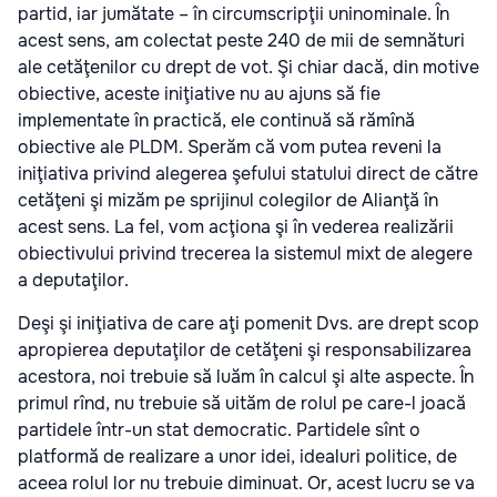
partid, iar jumătate – în circumscripţii uninominale. În
acest sens, am colectat peste 240 de mii de semnături
ale cetăţenilor cu drept de vot. Şi chiar dacă, din motive
obiective, aceste iniţiative nu au ajuns să fie
implementate în practică, ele continuă să rămînă
obiective ale PLDM. Sperăm că vom putea reveni la
iniţiativa privind alegerea şefului statului direct de către
cetăţeni şi mizăm pe sprijinul colegilor de Alianţă în
acest sens. La fel, vom acţiona şi în vederea realizării
obiectivului privind trecerea la sistemul mixt de alegere
a deputaţilor.
Deşi şi iniţiativa de care aţi pomenit Dvs. are drept scop
apropierea deputaţilor de cetăţeni şi responsabilizarea
acestora, noi trebuie să luăm în calcul şi alte aspecte. În
primul rînd, nu trebuie să uităm de rolul pe care-l joacă
partidele într-un stat democratic. Partidele sînt o
platformă de realizare a unor idei, idealuri politice, de
aceea rolul lor nu trebuie diminuat. Or, acest lucru se va