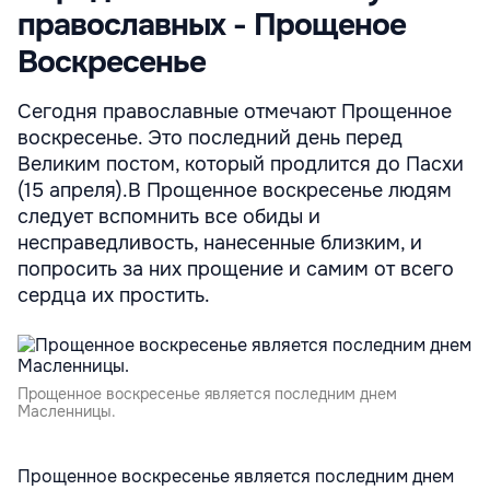
православных - Прощеное
Воскресенье
Сегодня православные отмечают Прощенное
воскресенье. Это последний день перед
Великим постом, который продлится до Пасхи
(15 апреля).В Прощенное воскресенье людям
следует вспомнить все обиды и
несправедливость, нанесенные близким, и
попросить за них прощение и самим от всего
сердца их простить.
Прощенное воскресенье является последним днем
Масленницы.
Прощенное воскресенье является последним днем