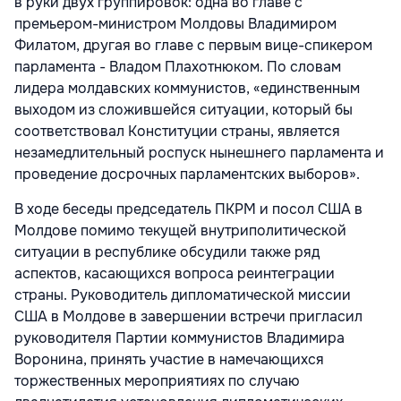
в руки двух группировок: одна во главе с
премьером-министром Молдовы Владимиром
Филатом, другая во главе с первым вице-спикером
парламента - Владом Плахотнюком. По словам
лидера молдавских коммунистов, «единственным
выходом из сложившейся ситуации, который бы
соответствовал Конституции страны, является
незамедлительный роспуск нынешнего парламента и
проведение досрочных парламентских выборов».
В ходе беседы председатель ПКРМ и посол США в
Молдове помимо текущей внутриполитической
ситуации в республике обсудили также ряд
аспектов, касающихся вопроса реинтеграции
страны. Руководитель дипломатической миссии
США в Молдове в завершении встречи пригласил
руководителя Партии коммунистов Владимира
Воронина, принять участие в намечающихся
торжественных мероприятиях по случаю