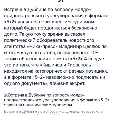
Встреча в Дублине по вопросу молдо-
приднестровского урегулирования в формате
«5+2» является политическим туризмом,
который будет продолжаться бесконечно
долго. Такую точку зрения высказал
политический обозреватель новостного
агентства «Ника-пресс» Владимир Цеслюк по
итогам круглого стола, посвященного 10-
летию образования формата «5+2».А следует
это из того, что «Кишинев и Тирасполь
находятся на категорически разных позициях,
а в формате «5+2» невозможно подписать ни
одного документа», добавил эксрет.
Встреча в Дублине по вопросу молдо-приднестровского