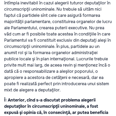
întîmpla inevitabil în cazul alegerii tuturor deputaţilor în
circumscripţii uninominale. Nu trebuie să uităm nici
faptul că partidele sînt cele care asigură formarea
majorităţii parlamentare, constituirea organelor de lucru
ale Parlamentului, crearea puterii executive. Nu prea
văd cum ar fi posibile toate acestea în condiţiile în care
Parlamentul va fi constituit exclusiv din deputaţi aleşi în
circumscripţii uninominale. În plus, partidele au un
anumit rol şi la formarea organelor administraţiei
publice locale şi în plan internaţional. Lucrurile trebuie
privite mult mai larg, de aceea revin şi menţionez încă o
dată că o responsabilizare a aleşilor poporului, o
apropiere a acestora de cetăţeni e necesară, dar ea
poate fi realizată perfect prin introducerea unui sistem
mixt de alegere a deputaţilor.
Î: Anterior, cînd s-a discutat problema alegerii
deputaţilor în circumscripţii uninominale, a fost
expusă şi opinia că, în consecinţă, ar putea beneficia