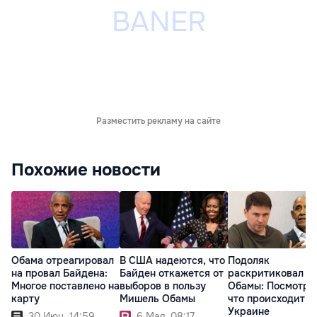
Разместить рекламу на сайте
Похожие новости
Обама отреагировал
В США надеются, что
Подоляк
на провал Байдена:
Байден откажется от
раскритиковал с
Многое поставлено на
выборов в пользу
Обамы: Посмотри
карту
Мишель Обамы
что происходит в
Украине
30 Июн. 14:59
6 Мая. 08:17