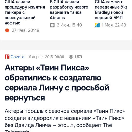
США начали
В США начали
США заменят
процедуру изъятия
разработку нового
переданные Укра
танкера с
варианта танка
Bradley новой
венесуэльской
Abrams
версией БМП
нефтью
3 Июн. 15:40
1 Мая. 22:48
27 Фев. 20:49
Gazeta
9 апреля 2015, 08:36
1 571
Актеры «Твин Пикса»
обратились к создателю
сериала Линчу с просьбой
вернуться
Актеры прошлых сезонов сериала «Твин Пикс»
создали видеоролик с названием «Твин Пикс»
без Дэвида Линча — это...», сообщает The