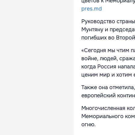
цветов к Мемориалу
pres.md
Руководство страны
Мунтяну и председа
погибших во Второй
«Сегодня мы чтим п
войне, людей, сраж
когда Россия напал
ценим мир и хотим 
Также она отметила,
европейский контине
Многочисленная ко
Мемориального комп
огню.