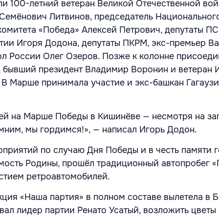
ли 100-летний ветеран Великой Отечественной вой
Семёнович Литвинов, председатель Национальног
омитета «Победа» Алексей Петрович, депутаты ПС
тии Игоря Додона, депутаты ПКРМ, экс-премьер В
сол России Олег Озеров. Позже к колонне присоед
 бывший президент Владимир Воронин и ветеран 
 В Марше принимала участие и экс-башкан Гагауз
.
ей на Марше Победы в Кишинёве — несмотря на за
мним, мы гордимся!», — написал Игорь Додон.
оприятий по случаю Дня Победы и в честь памяти г
мость Родины, прошёл традиционный автопробег 
частием ретроавтомобилей.
ция «Наша партия» в полном составе вылетела в Б
вал лидер партии Ренато Усатый, возложить цветы 