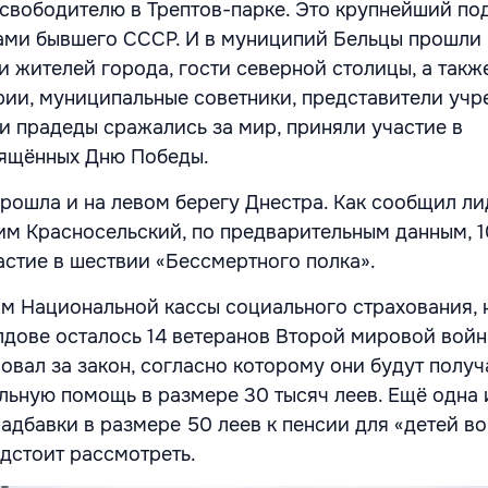
свободителю в Трептов-парке. Это крупнейший по
ами бывшего СССР. И в муниципий Бельцы прошли
и жителей города, гости северной столицы, а такж
ии, муниципальные советники, представители учр
 и прадеды сражались за мир, приняли участие в
вящённых Дню Победы.
рошла и на левом берегу Днестра. Как сообщил л
м Красносельский, по предварительным данным, 1
астие в шествии «Бессмертного полка».
м Национальной кассы социального страхования, 
лдове осталось 14 ветеранов Второй мировой войн
овал за закон, согласно которому они будут получ
ьную помощь в размере 30 тысяч леев. Ещё одна
адбавки в размере 50 леев к пенсии для «детей в
дстоит рассмотреть.