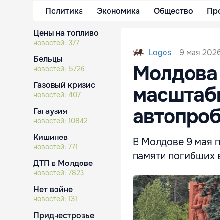
Политика
Экономика
Общество
Пр
Цены на топливо
новостей:
377
9 мая 2026
Logos
Бельцы
Молдова 
новостей:
5726
Газовый кризис
масштаб
новостей:
407
автопро
Гагаузия
новостей:
10842
Кишинев
В Молдове 9 мая 
новостей:
771
памяти погибших 
ДТП в Молдове
новостей:
7823
Нет войне
новостей:
131
Приднестровье