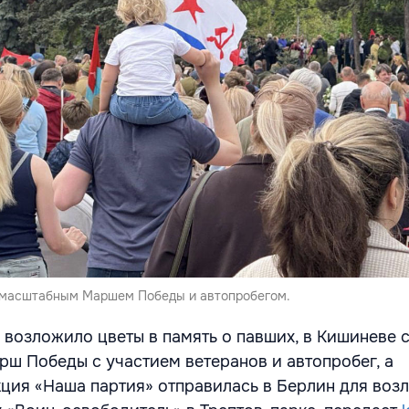
 масштабным Маршем Победы и автопробегом.
 возложило цветы в память о павших, в Кишиневе 
ш Победы с участием ветеранов и автопробег, а
ция «Наша партия» отправилась в Берлин для воз