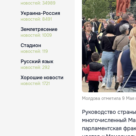
новостей:
34989
Украина-Россия
новостей:
8491
Землетрясение
новостей:
1009
Стадион
новостей:
119
Русский язык
новостей:
292
Хорошие новости
новостей:
1721
Молдова отметила 9 Мая
Руководство страны
многочисленный Мар
парламентская фрак