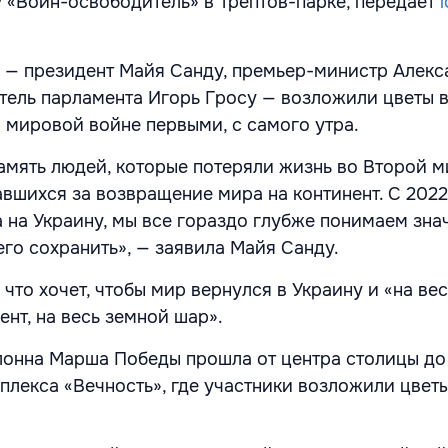
 «Воин-освободитель» в Трептов-парке, передает
 — президент Майя Санду, премьер-министр Алекс
тель парламента Игорь Гросу — возложили цветы в
 мировой войне первыми, с самого утра.
амять людей, которые потеряли жизнь во Второй 
авшихся за возвращение мира на континент. С 2022
а на Украину, мы все гораздо глубже понимаем зна
его сохранить», — заявила Майя Санду.
 что хочет, чтобы мир вернулся в Украину и «на вес
нт, на весь земной шар».
лонна Марша Победы прошла от центра столицы до
лекса «Вечность», где участники возложили цвет