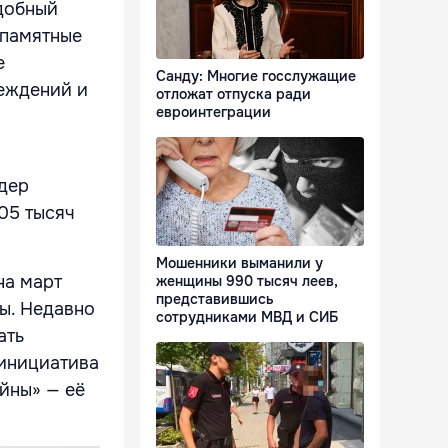
добный
 памятные
е
Санду: Многие госслужащие
еждений и
отложат отпуска ради
евроинтеграции
идер
05 тысяч
Мошенники выманили у
на март
женщины 990 тысяч леев,
представившись
ы. Недавно
сотрудниками МВД и СИБ
ать
 инициатива
ойны» — её