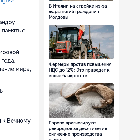
logos-
В Италии на стройке из-за
жары погиб гражданин
Молдовы
андру
 память о
мировой
 года,
Фермеры против повышения
чение мира,
НДС до 12%: Это приведет к
волне банкротств
ь
ы к Вечному
Европе прогнозируют
рекордное за десятилетие
снижение производства
сахара