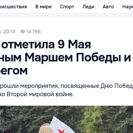
оисшествия
В мире
Спорт
Леди
Авто
Нау
, 20:14
14 786
отметила 9 Мая
ным Маршем Победы и
бегом
прошли мероприятия, посвященные Дню Побед
во Второй мировой войне.