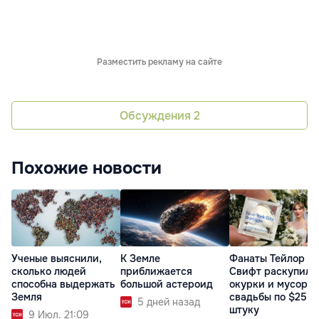
Разместить рекламу на сайте
Обсуждения
2
Похожие новости
Ученые выяснили,
К Земле
Фанаты Тейлор
сколько людей
приближается
Свифт раскупили
способна выдержать
большой астероид
окурки и мусор с
Земля
свадьбы по $25 з
5 дней назад
штуку
9 Июл. 21:09