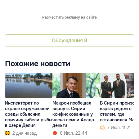
Разместить рекламу на сайте
Обсуждения
8
Похожие новости
Инспекторат по
Макрон пообещал
В Сирии произош
охране окружающей
вернуть Сирии
взрыв рядом с
среды объяснил
конфискованные у
отелем, где
причину гибели рыбы
члена семьи Асада
остановился Мак
в озере Делия
деньги
7 Июл. 11:21
2 дня назад
8 Июл. 22:44