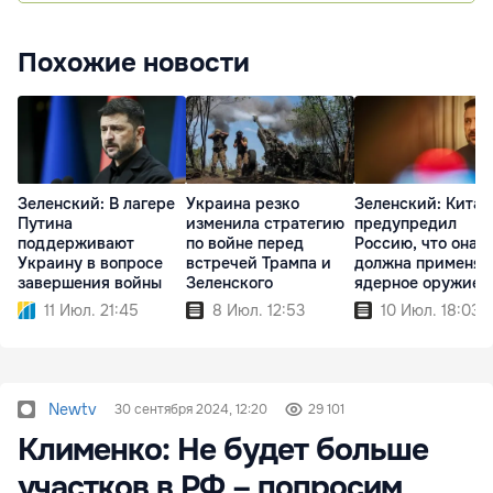
Похожие новости
Зеленский: В лагере
Украина резко
Зеленский: Китай
Путина
изменила стратегию
предупредил
поддерживают
по войне перед
Россию, что она н
Украину в вопросе
встречей Трампа и
должна применят
завершения войны
Зеленского
ядерное оружие
11 Июл. 21:45
8 Июл. 12:53
10 Июл. 18:03
Newtv
30 сентября 2024, 12:20
29 101
Клименко: Не будет больше
участков в РФ – попросим