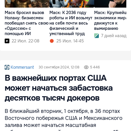
Маск бросил вызов
Маск: К 2036 году
Маск: Крупнейши
Нолану: бизнесмен
роботы и ИИ возьмут
экономики мира
пообещал снять свою
на себя почти весь
движутся к
«Одиссею» с
физический и
вымиранию
помощью ИИ
умственный труд
7 дней назад
22 Июл. 22:08
25 Июл. 14:45
Kommersant
30 сентября 2024, 12:08
5 446
В важнейших портах США
может начаться забастовка
десятков тысяч докеров
В ближайший вторник, 1 октября, в 36 портах
Восточного побережья США и Мексиканского
залива может начаться масштабная