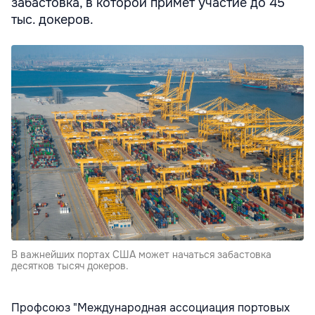
забастовка, в которой примет участие до 45
тыс. докеров.
В важнейших портах США может начаться забастовка
десятков тысяч докеров.
Профсоюз "Международная ассоциация портовых