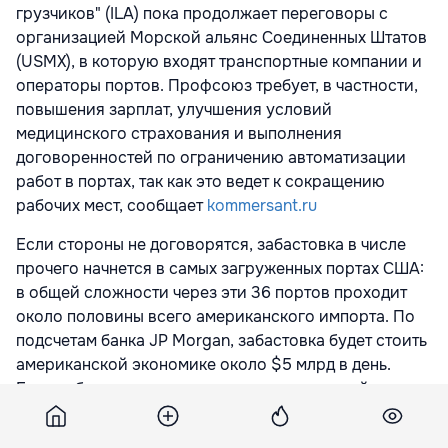
грузчиков" (ILA) пока продолжает переговоры с
организацией Морской альянс Соединенных Штатов
(USMX), в которую входят транспортные компании и
операторы портов. Профсоюз требует, в частности,
повышения зарплат, улучшения условий
медицинского страхования и выполнения
договоренностей по ограничению автоматизации
работ в портах, так как это ведет к сокращению
рабочих мест, сообщает
kommersant.ru
Если стороны не договорятся, забастовка в числе
прочего начнется в самых загруженных портах США:
в общей сложности через эти 36 портов проходит
около половины всего американского импорта. По
подсчетам банка JP Morgan, забастовка будет стоить
американской экономике около $5 млрд в день.
Если забастовка начнется, она станет первой
крупной забастовкой докеров этого региона с 1977
года.