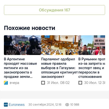
Обсуждения
167
Похожие новости
В Аргентине
Парламент одобрил
В Румынии проте
проходят массовые
новые правила
из-за запрета на
митинги из-за
выборов в Гагаузии:
экспорт овец и ко
законопроекта о
оппозиция критикует
переросли в
продаже земли
законопроект
столкновения
иностранцам
вчера
31 Июл. 08:02
30 Июл. 12:38
Euronews
30 сентября 2024, 12:16
10 988