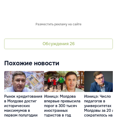
Разместить рекламу на сайте
Обсуждения
26
Похожие новости
Рынок кредитования
Ионицэ: Молдова
Ионицэ: Число
в Молдове достиг
впервые превысила
педагогов в
исторических
порог в 300 тысяч
университетах
максимумов в
иностранных
Молдовы за 20 ле
первом полугодии
туристов в год
сократилось на 2,97