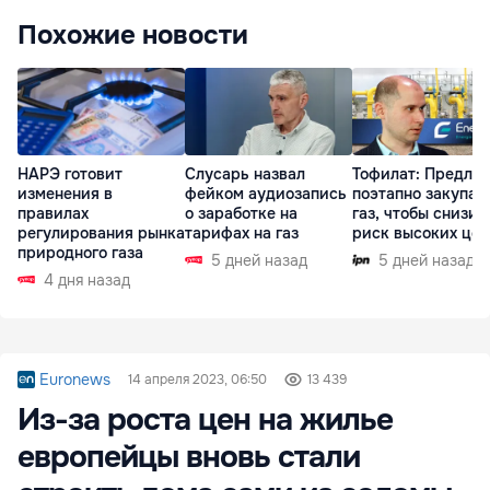
Похожие новости
НАРЭ готовит
Слусарь назвал
Тофилат: Предла
изменения в
фейком аудиозапись
поэтапно закупат
правилах
о заработке на
газ, чтобы снизит
регулирования рынка
тарифах на газ
риск высоких цен
природного газа
5 дней назад
5 дней назад
4 дня назад
Euronews
14 апреля 2023, 06:50
13 439
Из-за роста цен на жилье
европейцы вновь стали