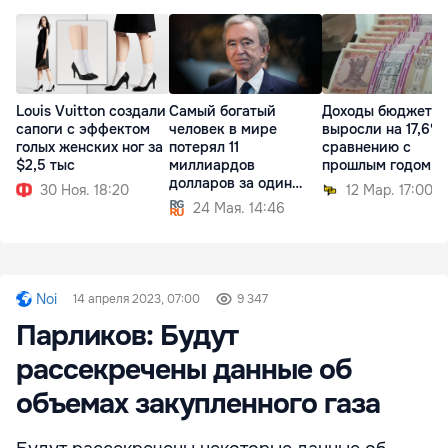
Louis Vuitton создали
Самый богатый
Доходы бюджета
сапоги с эффектом
человек в мире
выросли на 17,6% 
голых женских ног за
потерял 11
сравнению с
$2,5 тыс
миллиардов
прошлым годом
долларов за один
30 Ноя. 18:20
12 Мар. 17:00
день
24 Мая. 14:46
Noi
14 апреля 2023, 07:00
9 347
Парликов: Будут
рассекречены данные об
объемах закупленного газа