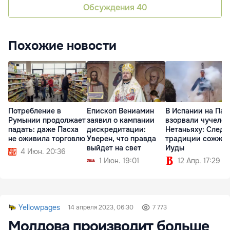
Обсуждения
40
Похожие новости
Потребление в
Епископ Вениамин
В Испании на Пас
Румынии продолжает
заявил о кампании
взорвали чучело
падать: даже Пасха
дискредитации:
Нетаньяху: Следу
не оживила торговлю
Уверен, что правда
традиции сожже
выйдет на свет
Иуды
4 Июн. 20:36
1 Июн. 19:01
12 Апр. 17:29
Yellowpages
14 апреля 2023, 06:30
7 773
Молдова производит больше