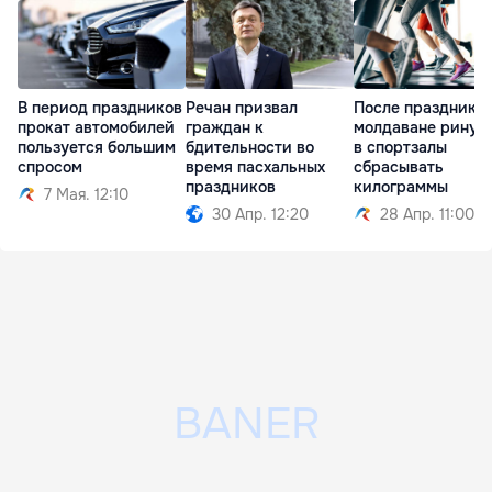
В период праздников
Речан призвал
После празднико
прокат автомобилей
граждан к
молдаване ринул
пользуется большим
бдительности во
в спортзалы
спросом
время пасхальных
сбрасывать
праздников
килограммы
7 Мая. 12:10
30 Апр. 12:20
28 Апр. 11:00