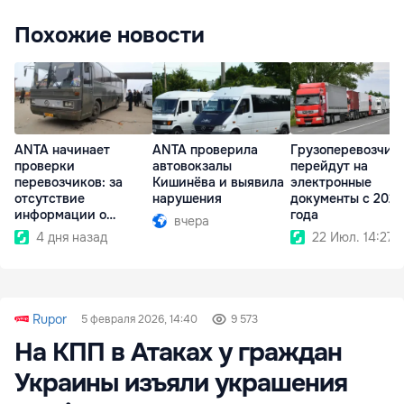
Похожие новости
ANTA начинает
ANTA проверила
Грузоперевозчик
проверки
автовокзалы
перейдут на
перевозчиков: за
Кишинёва и выявила
электронные
отсутствие
нарушения
документы с 2027
информации о
года
вчера
тарифах ждут
4 дня назад
22 Июл. 14:27
санкции
Rupor
5 февраля 2026, 14:40
9 573
На КПП в Атаках у граждан
Украины изъяли украшения