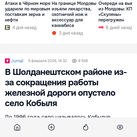
Атаки в Чёрном море
На границе Молдовы
Очереди на выез
ударили по мировым
изъяли лекарства,
из Молдовы: КПП
поставкам зерна и
охотничий нож и
«Скулены»
нефти
аксессуар для
перегружен
каннабиса
4 дня назад
6 дней назад
3 дня назад
Jurnal
5 февраля 2026, 14:32
8 938
В Шолданештском районе из-
за сокращения работы
железной дороги опустело
село Кобыля
До 1996 года село называлось Кобылня.
Населенный пункт, появившийся в связи с
открытием железнодорожной линии Флорешты