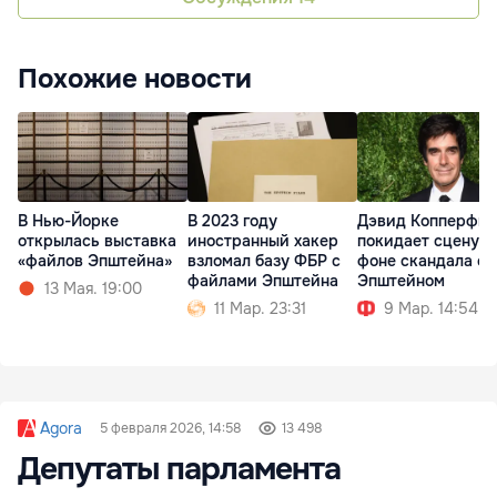
Похожие новости
В Нью-Йорке
В 2023 году
Дэвид Копперфи
открылась выставка
иностранный хакер
покидает сцену н
«файлов Эпштейна»
взломал базу ФБР с
фоне скандала с
файлами Эпштейна
Эпштейном
13 Мая. 19:00
11 Мар. 23:31
9 Мар. 14:54
Agora
5 февраля 2026, 14:58
13 498
Депутаты парламента