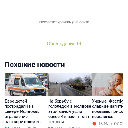
Разместить рекламу на сайте
Обсуждения
18
Похожие новости
Двое детей
На борьбу с
Ученые: Фастфуд
пострадали на
гололёдом в Молдове
сладкие напитки
севере Молдовы:
этой зимой ушло
повышают риск
отравление
более 45 тысяч тонн
переломов
растворителем и
техсоли
13 Мар. 07:00
травма бензопилой