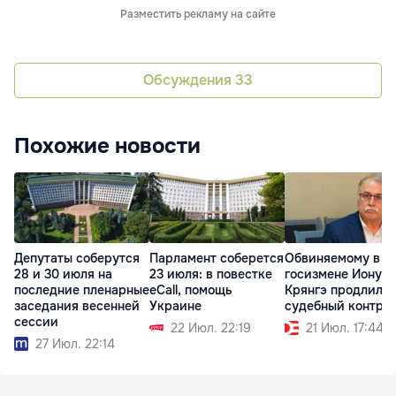
Разместить рекламу на сайте
Обсуждения
33
Похожие новости
Депутаты соберутся
Парламент соберется
Обвиняемому в
28 и 30 июля на
23 июля: в повестке
госизмене Иону
последние пленарные
eCall, помощь
Крянгэ продлили
заседания весенней
Украине
судебный контро
сессии
22 Июл. 22:19
21 Июл. 17:44
27 Июл. 22:14