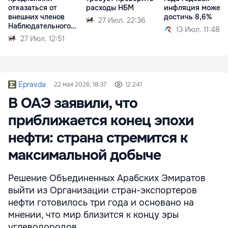
отказаться от
расходы НБМ
инфляция может
внешних членов
достичь 8,6%
27 Июл. 22:36
Наблюдательного
13 Июл. 11:48
совета НБМ
27 Июл. 12:51
Epravda
22 мая 2026, 18:37
12 241
В ОАЭ заявили, что
приближается конец эпохи
нефти: страна стремится к
максимальной добыче
Решение Объединенных Арабских Эмиратов
выйти из Организации стран-экспортеров
нефти готовилось три года и основано на
мнении, что мир близится к концу эры
углеводородов.