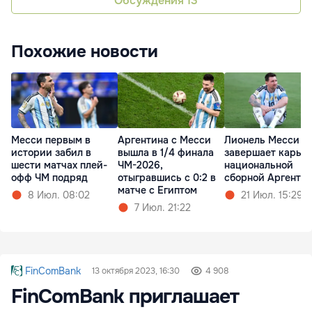
Обсуждения
13
Похожие новости
Месси первым в
Аргентина с Месси
Лионель Месси
истории забил в
вышла в 1/4 финала
завершает карьер
шести матчах плей-
ЧМ-2026,
национальной
офф ЧМ подряд
отыгравшись с 0:2 в
сборной Аргенти
матче с Египтом
8 Июл. 08:02
21 Июл. 15:29
7 Июл. 21:22
FinComBank
13 октября 2023, 16:30
4 908
FinComBank приглашает