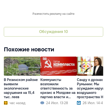
Разместить рекламу на сайте
Обсуждения
10
Похожие новости
В Резинском районе
Коммунисты
Санду о дронах в
выявили
возложили
Румынии: Мы
экологические
ответственность за
осуждаем наруше
нарушения на 15,4
кризис в Молдове на
воздушного
тыс. леев
партию власти и
пространства НА
Санду
ЕС
час назад
24 Июл. 13:28
26 Июл. 14:45