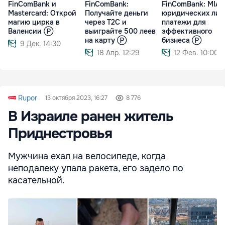
FinComBank и
FinComBank:
FinComBank: MIA 
Mastercard: Открой
Получайте деньги
юридических лиц
магию цирка в
через T2C и
платежи для
Валенсии Ⓟ
выиграйте 500 леев
эффективного
на карту Ⓟ
бизнеса Ⓟ
9 Дек. 14:30
18 Апр. 12:29
12 Фев. 10:00
Rupor
13 октября 2023, 16:27
8 776
В Израиле ранен житель
Приднестровья
Мужчина ехал на велосипеде, когда
неподалеку упала ракета, его задело по
касательной.