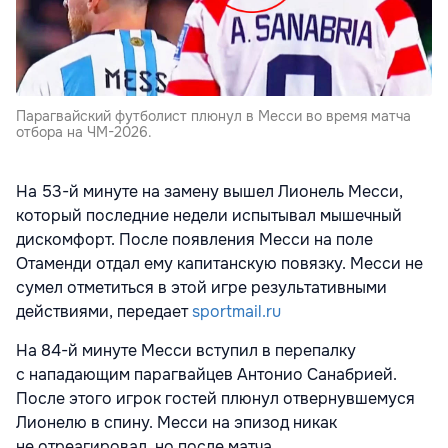
Парагвайский футболист плюнул в Месси во время матча
отбора на ЧМ-2026.
На 53-й минуте на замену вышел Лионель Месси,
который последние недели испытывал мышечный
дискомфорт. После появления Месси на поле
Отаменди отдал ему капитанскую повязку. Месси не
сумел отметиться в этой игре результативными
действиями, передает
sportmail.ru
На 84-й минуте Месси вступил в перепалку
с нападающим парагвайцев Антонио Санабрией.
После этого игрок гостей плюнул отвернувшемуся
Лионелю в спину. Месси на эпизод никак
не отреагировал, но после матча