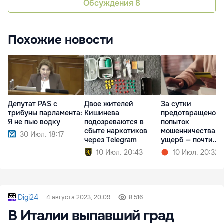
Обсуждения
8
Похожие новости
Депутат PAS с
Двое жителей
За сутки
трибуны парламента:
Кишинева
предотвращено 1
Я не пью водку
подозреваются в
попыток
сбыте наркотиков
мошенничества,
30 Июл. 18:17
через Telegram
ущерб — почти
миллион леев
10 Июл. 20:43
10 Июл. 20:32
Digi24
4 августа 2023, 20:09
8 516
В Италии выпавший град