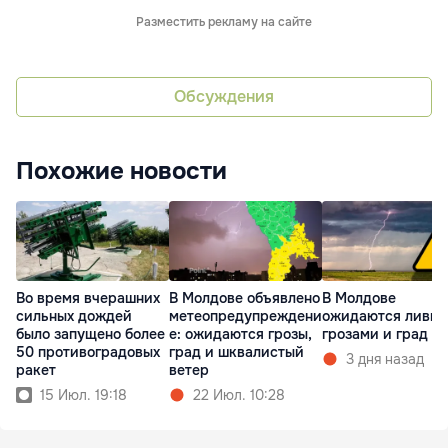
Разместить рекламу на сайте
Обсуждения
Похожие новости
Во время вчерашних
В Молдове объявлено
В Молдове
сильных дождей
метеопредупреждени
ожидаются ливни
было запущено более
е: ожидаются грозы,
грозами и град
50 противоградовых
град и шквалистый
3 дня назад
ракет
ветер
15 Июл. 19:18
22 Июл. 10:28