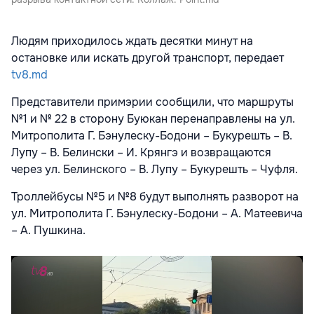
Людям приходилось ждать десятки минут на
остановке или искать другой транспорт, передает
tv8.md
Представители примэрии сообщили, что маршруты
№1 и
№
22 в сторону Буюкан перенаправлены на ул.
Митрополита Г. Бэнулеску-Бодони – Букурешть – В.
Лупу – В. Белински – И. Крянгэ и возвращаются
через ул. Белинского – В. Лупу – Букурешть – Чуфля.
Троллейбусы
№5 и
№8 будут выполнять разворот на
ул.
Митрополита Г. Бэнулеску
-Бодони
–
А. Матеевича
–
А. Пушкина.