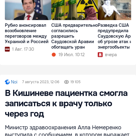
Рубио анонсировал
США предварительно
Разведка США
возобновление
согласились
предупредила
переговоров между
разрешить
Саудовскую Ара
Украиной и Россией
Саудовской Аравии
об угрозе атак на
обогащать уран
энергообъекты
1 Авг. 17:30
19 Июл. 10:12
вчера
Noi
7 августа 2023, 12:06
19 105
В Кишиневе пациентка смогла
записаться к врачу только
через год
Министр здравоохранения Алла Немеренко
выступила с сообщением, в котором выражает