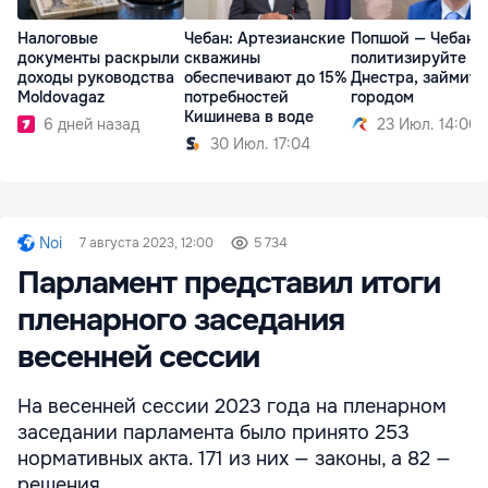
Налоговые
Чебан: Артезианские
Попшой — Чебану:
документы раскрыли
скважины
политизируйте т
доходы руководства
обеспечивают до 15%
Днестра, займите
Moldovagaz
потребностей
городом
Кишинева в воде
6 дней назад
23 Июл. 14:00
30 Июл. 17:04
Noi
7 августа 2023, 12:00
5 734
Парламент представил итоги
пленарного заседания
весенней сессии
На весенней сессии 2023 года на пленарном
заседании парламента было принято 253
нормативных акта. 171 из них — законы, а 82 —
решения.