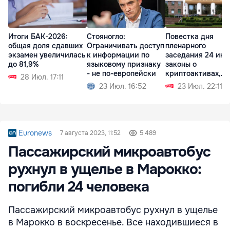
Итоги БАК-2026:
Стояногло:
Повестка дня
общая доля сдавших
Ограничивать доступ
пленарного
экзамен увеличилась
к информации по
заседания 24 июл
до 81,9%
языковому признаку
законы о
- не по-европейски
криптоактивах,
28 Июл. 17:11
судебной реформ
23 Июл. 16:52
23 Июл. 22:11
Euronews
7 августа 2023, 11:52
5 489
Пассажирский микроавтобус
рухнул в ущелье в Марокко:
погибли 24 человека
Пассажирский микроавтобус рухнул в ущелье
в Марокко в воскресенье. Все находившиеся в