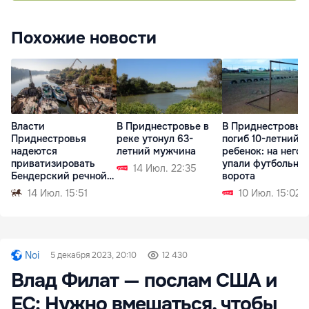
Похожие новости
Власти
В Приднестровье в
В Приднестровье
Приднестровья
реке утонул 63-
погиб 10-летний
надеются
летний мужчина
ребенок: на него
приватизировать
упали футбольны
14 Июл. 22:35
Бендерский речной
ворота
порт
14 Июл. 15:51
10 Июл. 15:02
Noi
5 декабря 2023, 20:10
12 430
Влад Филат — послам США и
ЕС: Нужно вмешаться, чтобы