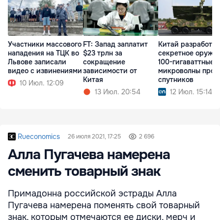
Участники массового
FT: Запад заплатит
Китай разработал
нападения на ТЦК во
$23 трлн за
секретное оружие
Львове записали
сокращение
100-гигаваттные
видео с извинениями
зависимости от
микроволны прот
Китая
спутников
10 Июл. 12:09
13 Июл. 20:54
12 Июл. 15:14
Rueconomics
26 июля 2021, 17:25
2 696
Алла Пугачева намерена
сменить товарный знак
Примадонна российской эстрады Алла
Пугачева намерена поменять свой товарный
знак, которым отмечаются ее диски, мерч и