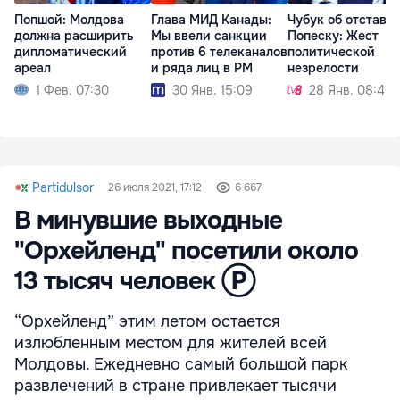
Попшой: Молдова
Глава МИД Канады:
Чубук об отставк
должна расширить
Мы ввели санкции
Попеску: Жест
дипломатический
против 6 телеканалов
политической
ареал
и ряда лиц в РМ
незрелости
1 Фев. 07:30
30 Янв. 15:09
28 Янв. 08:40
Partidulsor
26 июля 2021, 17:12
6 667
В минувшие выходные
"Орхейленд" посетили около
13 тысяч человек Ⓟ
“Орхейленд” этим летом остается
излюбленным местом для жителей всей
Молдовы. Ежедневно самый большой парк
развлечений в стране привлекает тысячи