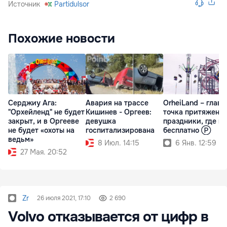
Источник
Partidulsor
Похожие новости
Серджиу Ага:
Авария на трассе
OrheiLand – главн
"Орхейленд" не будет
Кишинев - Оргеев:
точка притяжения
закрыт, и в Оргееве
девушка
праздники, где вс
не будет «охоты на
госпитализирована
бесплатно Ⓟ
ведьм»
8 Июл. 14:15
6 Янв. 12:59
27 Мая. 20:52
Zr
26 июля 2021, 17:10
2 690
Volvo отказывается от цифр в