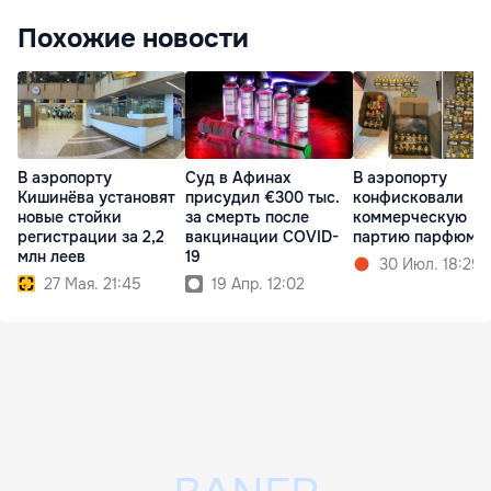
Похожие новости
В аэропорту
Суд в Афинах
В аэропорту
Кишинёва установят
присудил €300 тыс.
конфисковали
новые стойки
за смерть после
коммерческую
регистрации за 2,2
вакцинации COVID-
партию парфюме
млн леев
19
30 Июл. 18:29
27 Мая. 21:45
19 Апр. 12:02