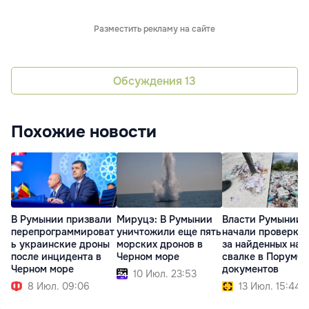
Разместить рекламу на сайте
Обсуждения
13
Похожие новости
В Румынии призвали
Мируцэ: В Румынии
Власти Румынии
перепрограммироват
уничтожили еще пять
начали проверку 
ь украинские дроны
морских дронов в
за найденных на
после инцидента в
Черном море
свалке в Порумбе
Черном море
документов
10 Июл. 23:53
8 Июл. 09:06
13 Июл. 15:44