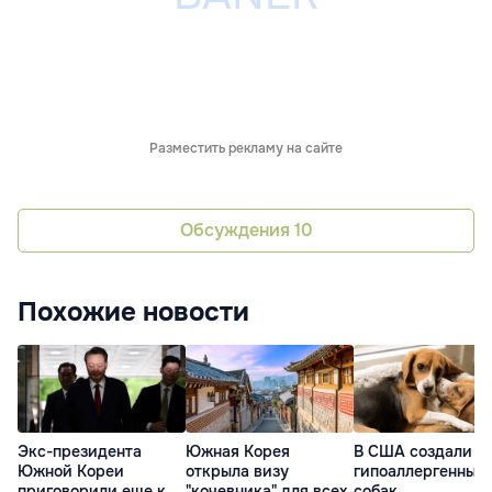
Разместить рекламу на сайте
Обсуждения
10
Похожие новости
Экс-президента
Южная Корея
В США создали
Южной Кореи
открыла визу
гипоаллергенных
приговорили еще к
"кочевника" для всех
собак