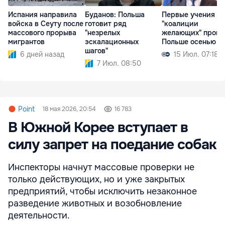
Испания направила
Буданов: Польша
Первые учения
войска в Сеуту после
готовит ряд
"коалиции
массового прорыва
"незрелых
желающих" пройд
мигрантов
эскалационных
Польше осенью
шагов"
6 дней назад
15 Июл. 07:18
7 Июл. 08:50
Point
18 мая 2026, 20:54
16 783
В Южной Корее вступает в
силу запрет на поедание собак
Инспекторы начнут массовые проверки не
только действующих, но и уже закрытых
предприятий, чтобы исключить незаконное
разведение животных и возобновление
деятельности.