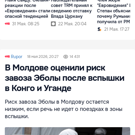
реакции после
совет TRM принял к
"Евровидения" Ил
«Евровидения» стали
сведению отставку
Степан объяснила
опасной тенденцией
Влада Цуркану
почему Румыния
получила от РМ 3
31 Мая. 08:25
22 Мая. 20:04
балла
21 Мая. 17:27
Rupor
18 мая 2026, 20:27
14 431
В Молдове оценили риск
завоза Эболы после вспышки
в Конго и Уганде
Риск завоза Эболы в Молдову остается
низким, если речь не идет о поездках в зоны
вспышки.