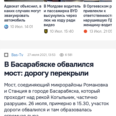
Адвокат объяснил, в
В Молдове водитель
В Оргеевском ра
каких случаях могут
и пассажирка BYD
привлекли к
эвакуировать
высунулись через
ответственности
автомобиль
люк на ходу ради
нарушившую ПДД
видео
женщину-водите
10 Июл. 14:01
10 Июл. 15:40
13 Июл. 21:05
Bas-Tv
27 июля 2021, 13:53
6 581
В Басарабяске обвалился
мост: дорогу перекрыли
Мост, соединяющий микрорайоны Романовка
и Станция в городе Басарабяска, который
проходит над рекой Когыльник, частично
разрушен. 26 июля, примерно в 15.30, участок
дороги обвалился и там образовалась