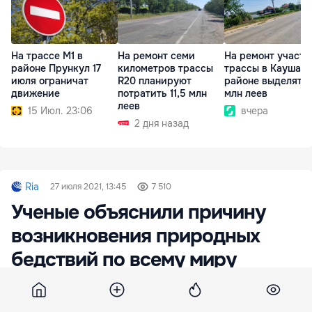
На трассе M1 в
На ремонт семи
На ремонт участк
районе Прункул 17
километров трассы
трассы в Каушан
июля ограничат
R20 планируют
районе выделят 17
движение
потратить 11,5 млн
млн леев
леев
15 Июл. 23:06
вчера
2 дня назад
Ria
27 июля 2021, 13:45
7 510
Ученые объяснили причину
возникновения природных
бедствий по всему миру
Природные бедствия, происходящие в мире в
последнее время, стали следствием