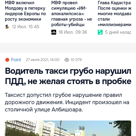
МВФ включил
МВФ провел
Глава Кадастра:
Молдову в пятерку
симуляцию «ИИ-
После оценки жи
лидеров Европы по
апокалипсиса»:
многие молдаван
росту экономики
главная угроза - не
стали
роботы-убийцы
«миллионерами» 
12 Июл. 15:45
бумаге
18 Июл. 09:36
5 дней назад
Point
27 июля 2021, 14:00
10 079
Водитель такси грубо нарушил
ПДД, не желая стоять в пробке
Таксист допустил грубое нарушение правил
дорожного движения. Инцидент произошел на
столичной улице Албишоара.