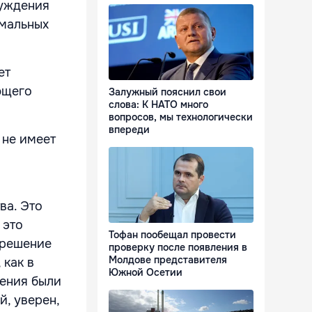
суждения
рмальных
ет
ющего
Залужный пояснил свои
слова: К НАТО много
вопросов, мы технологически
впереди
 не имеет
ва. Это
 это
Тофан пообещал провести
 решение
проверку после появления в
Молдове представителя
 как в
Южной Осетии
шения были
, уверен,