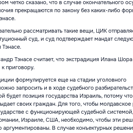
ором четко сказано, что в случае окончательного о
мочия прекращаются по закону без каких-либо фо
энасе.
зательно рассматривать такие вещи, ЦИК отправля
туционный суд, и суд подтверждает мандат следу
л Тэнасе.
сандр Тэнасе считает, что экстрадиция Илана Шора
 к приговору.
диции формулируется еще на стадии уголовного
можно запросить и в ходе судебного разбирательст
кой будет позиция государства Израиль, потому что
выдает своих граждан. Для того, чтобы молдавское
сударстве с функционирующей судебной системой,
рмании, Израиле, США, необходимо, чтобы эти ре
о аргументированы. В случае конъектурных решений