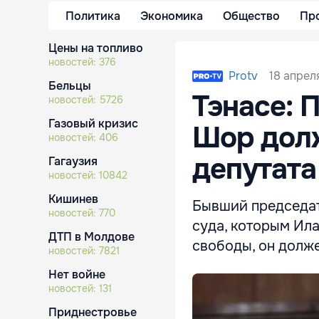
Политика
Экономика
Общество
Пр
Цены на топливо
новостей:
376
18 апрел
Protv
Бельцы
Тэнасе: 
новостей:
5726
Газовый кризис
Шор дол
новостей:
406
депутата
Гагаузия
новостей:
10842
Кишинев
Бывший председат
новостей:
770
суда, которым Ил
ДТП в Молдове
свободы, он долже
новостей:
7821
Нет войне
новостей:
131
Приднестровье