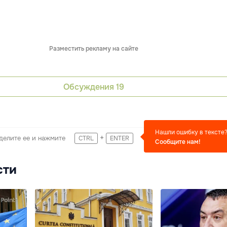
Разместить рекламу на сайте
Обсуждения
19
Нашли ошибку в тексте
+
делите ее и нажмите
CTRL
ENTER
Сообщите нам!
сти