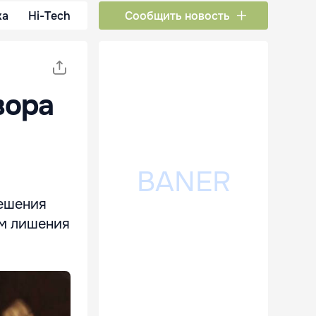
ка
Hi-Tech
Сообщить новость
вора
решения
ам лишения