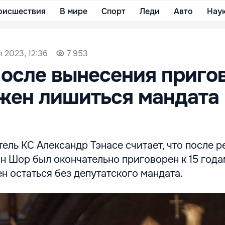
оисшествия
В мире
Спорт
Леди
Авто
Нау
я 2023, 12:36
7 953
После вынесения приго
жен лишиться мандата
ель КС Александр Тэнасе считает, что после 
ан Шор был окончательно приговорен к 15 год
н остаться без депутатского мандата.