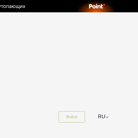
 утопающих
⌵
RU
Войти