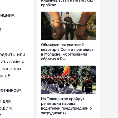
Кишинёв встал в гигантских
пробках
иции»,
и
Обманули покупателей
квартир в Сочи и прятались
редиты или
в Молдове: их отправили
обратно в РФ
мить займы
, запросы
я об
четчиков».
На Телецентре пройдут
ы для
репетиции парада:
ающим
водителей предупредили о
затруднениях
я