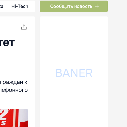
ка
Hi-Tech
Сообщить новость
тет
 граждан к
елефонного