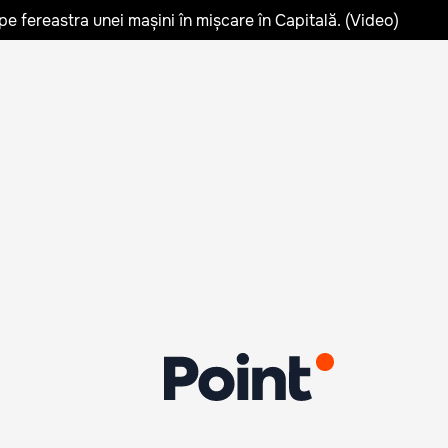
pe fereastra unei mașini în mișcare în Capitală. (Video)