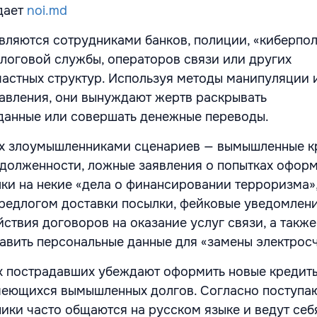
дает
noi.md
ляются сотрудниками банков, полиции, «киберпол
логовой службы, операторов связи или других
частных структур. Используя методы манипуляции 
авления, они вынуждают жертв раскрывать
данные или совершать денежные переводы.
х злоумышленниками сценариев — вымышленные к
долженности, ложные заявления о попытках офор
лки на некие «дела о финансировании терроризма»
редлогом доставки посылки, фейковые уведомлени
ствия договоров на оказание услуг связи, а также
авить персональные данные для «замены электрос
х пострадавших убеждают оформить новые кредит
меющихся вымышленных долгов. Согласно поступ
ики часто общаются на русском языке и ведут себ