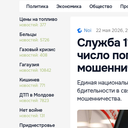
Политика
Экономика
Общество
Пр
Цены на топливо
новостей:
377
22 мая 2026, 2
Noi
Бельцы
Служба 1
новостей:
5726
Газовый кризис
число по
новостей:
408
мошенни
Гагаузия
новостей:
10842
Кишинев
Единая национальн
новостей:
771
бдительности в с
ДТП в Молдове
мошенничества.
новостей:
7823
Нет войне
новостей:
131
Приднестровье