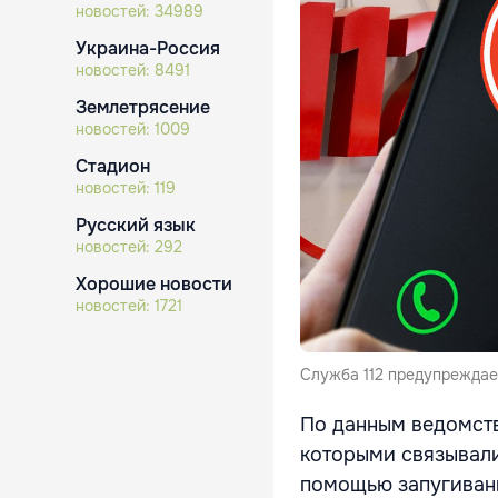
новостей:
34989
Украина-Россия
новостей:
8491
Землетрясение
новостей:
1009
Стадион
новостей:
119
Русский язык
новостей:
292
Хорошие новости
новостей:
1721
Служба 112 предупреждае
По данным ведомств
которыми связывали
помощью запугивани