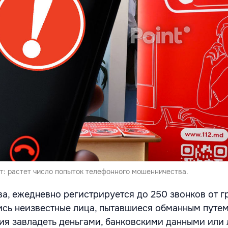
т: растет число попыток телефонного мошенничества.
а, ежедневно регистрируется до 250 звонков от г
сь неизвестные лица, пытавшиеся обманным путем
я завладеть деньгами, банковскими данными или