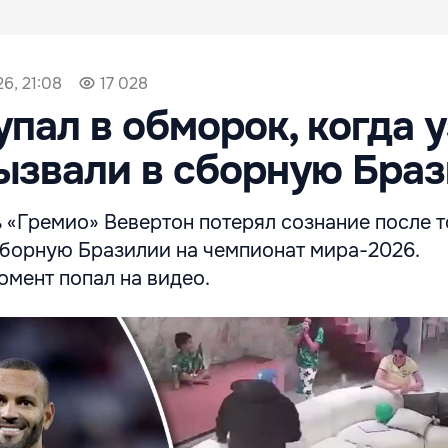
6, 21:08
17 028
упал в обморок, когда у
вызвали в сборную Бра
 «Гремио» Вевертон потерял сознание после то
 сборную Бразилии на чемпионат мира-2026.
мент попал на видео.