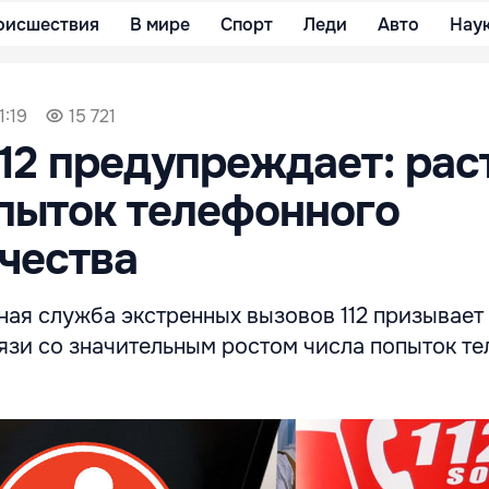
оисшествия
В мире
Спорт
Леди
Авто
Нау
1:19
15 721
12 предупреждает: рас
пыток телефонного
чества
ая служба экстренных вызовов 112 призывает
вязи со значительным ростом числа попыток т