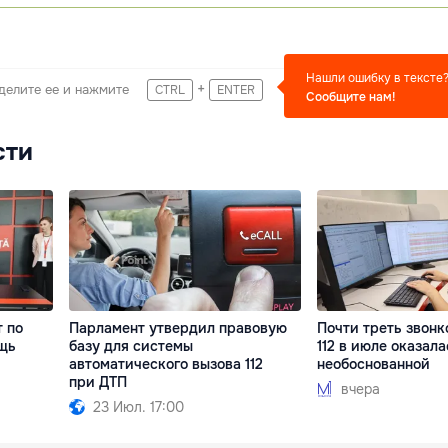
Нашли ошибку в тексте
+
делите ее и нажмите
CTRL
ENTER
Сообщите нам!
сти
т по
Парламент утвердил правовую
Почти треть звонк
щь
базу для системы
112 в июле оказала
автоматического вызова 112
необоснованной
при ДТП
вчера
23 Июл. 17:00