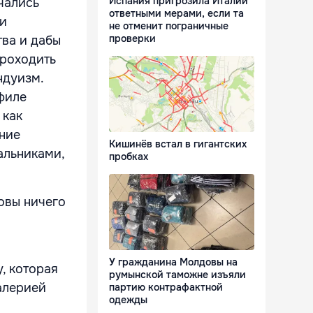
Испания пригрозила Италии
чались
ответными мерами, если та
ии
не отменит пограничные
проверки
ва и дабы
проходить
ндуизм.
филе
 как
ание
Кишинёв встал в гигантских
альниками,
пробках
У гражданина Молдовы на
, которая
румынской таможне изъяли
алерией
партию контрафактной
одежды