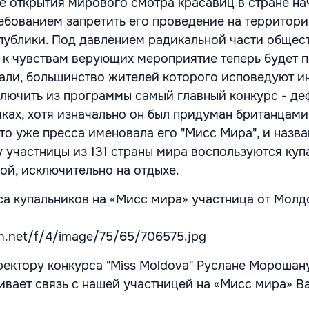
е открытия мирового смотра красавиц в стране на
ребованием запретить его проведение на территор
ублики. Под давлением радикальной части общест
 к чувствам верующих мероприятие теперь будет 
Бали, большинство жителей которого исповедуют и
лючить из программы самый главный конкурс - де
иках, хотя изначально он был придуман британцами
то уже пресса именовала его "Мисс Мира", и назв
 участницы из 131 страны мира воспользуются куп
ой, исключительно на отдыхе.
cdn.net/f/4/image/75/65/706575.jpg
ектору конкурса "Miss Moldova" Руслане Морошану
вает связь с нашей участницей на «Мисс мира» В