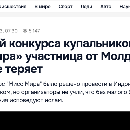
оисшествия
В мире
Спорт
Леди
Авто
Нау
3, 07:30
5 147
й конкурса купальнико
ра» участница от Мол
е теряет
рс "Мисс Мира" было решено провести в Индо
ком, но организаторы не учли, что без малого 
ния исповедуют ислам.