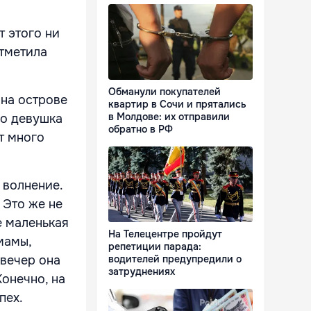
т этого ни
отметила
Обманули покупателей
 на острове
квартир в Сочи и прятались
в Молдове: их отправили
ео девушка
обратно в РФ
т много
 волнение.
 Это же не
е маленькая
На Телецентре пройдут
мамы,
репетиции парада:
 вечер она
водителей предупредили о
затруднениях
Конечно, на
пех.