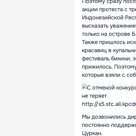
Поэтому сразу посл
акции протеста с т
Индонезийской Респ
высказать уважение
только на острове 
Также пришлось иск
красавиц в купальн
фестиваль бикини, э
прижилось. Поэтому
которые взяли с соб
http://s5.stc.all.kp
Мы дозвонились дир
постоянно поддержи
Цуркан.