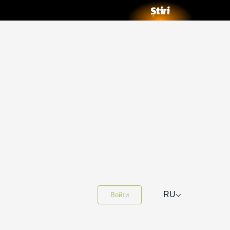
⌵
RU
Войти