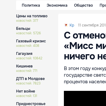
Политика
Экономика
Общество
Пр
Цены на топливо
новостей:
377
11 сентября 201
Kp
Бельцы
С отмено
новостей:
5726
Газовый кризис
«Мисс ми
новостей:
408
ничего н
Гагаузия
новостей:
10842
Кишинев
В этом году конку
новостей:
771
государстве светс
ДТП в Молдове
процентов населе
новостей:
7823
Нет войне
новостей:
131
Приднестровье