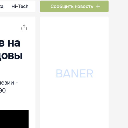
ка
Hi-Tech
Сообщить новость
в на
довы
незии -
90