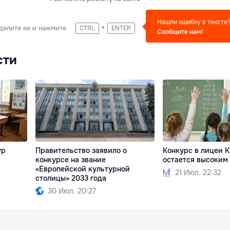
Нашли ошибку в тексте
+
делите ее и нажмите
CTRL
ENTER
Сообщите нам!
сти
ур
Правительство заявило о
Конкурс в лицеи 
конкурсе на звание
остается высоким
«Европейской культурной
21 Июл. 22:32
столицы» 2033 года
30 Июл. 20:27