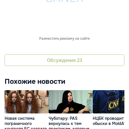
Разместить рекламу на сайте
Обсуждения
23
Похожие новости
Новая система
Чуботару: PAS
НЦБК проводит
пограничного
вернулась к тем
обыски в MoldAT
контроля ЕС создала
практикам, которые