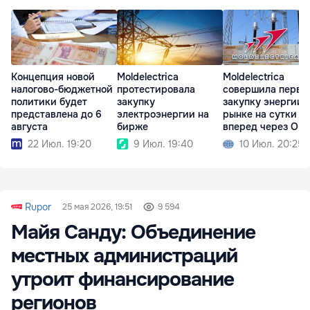
Концепция новой
Moldelectrica
Moldelectrica
налогово-бюджетной
протестировала
совершила перву
политики будет
закупку
закупку энергии 
представлена до 6
электроэнергии на
рынке на сутки
августа
бирже
вперед через OP
22 Июл. 19:20
9 Июл. 19:40
10 Июл. 20:25
Rupor
25 мая 2026, 19:51
9 594
Майя Санду: Объединение
местных администраций
утроит финансирование
регионов