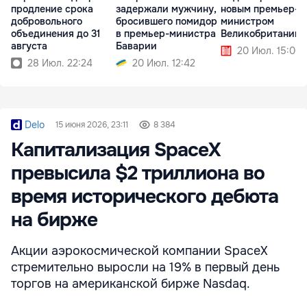
продление срока
задержали мужчину,
новым премьер-
добровольного
бросившего помидор
министром
объединения до 31
в премьер-министра
Великобритании
августа
Баварии
20 Июл. 15:00
28 Июл. 22:24
20 Июл. 12:42
Delo
15 июня 2026, 23:11
8 384
Капитализация SpaceX
превысила $2 триллиона во
время исторического дебюта
на бирже
Акции аэрокосмической компании SpaceX
стремительно выросли на 19% в первый день
торгов на американской бирже Nasdaq.