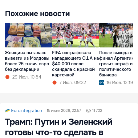
Похожие новости
Женщина пыталась
FIFA оштрафовала
После выхода в
вывезти из Молдовы
нападающего США на
финал Аргентине
более 25 тысяч евро
$40 000 после
грозит штраф из-
без декларации
скандала с красной
политического
карточкой
баннера
29 Июл. 10:54
7 Июл. 09:22
16 Июл. 12:19
Eurointegration
15 июня 2026, 22:57
11 702
Трамп: Путин и Зеленский
готовы что-то сделать в