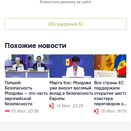
Разместить рекламу на сайте
Обсуждения
51
Похожие новости
Попшой:
Марта Кос: Молдова
Все страны ЕС
Безопасность
уже вносит весомый
поддержали
Молдовы — это часть
вклад в безопасность
открытие шестого
европейской
Европы
кластера
безопасности
переговоров о
14 Июл. 23:29
вступлении Молд
15 Июл. 20:36
10 Июл. 16:58