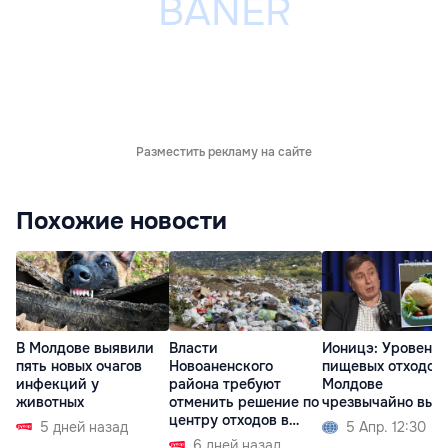
Разместить рекламу на сайте
Похожие новости
В Молдове выявили
Власти
Ионицэ: Уровень
пять новых очагов
Новоаненского
пищевых отходов 
инфекций у
района требуют
Молдове
животных
отменить решение по
чрезвычайно выс
центру отходов в
5 дней назад
5 Апр. 12:30
Шерпенах
6 дней назад