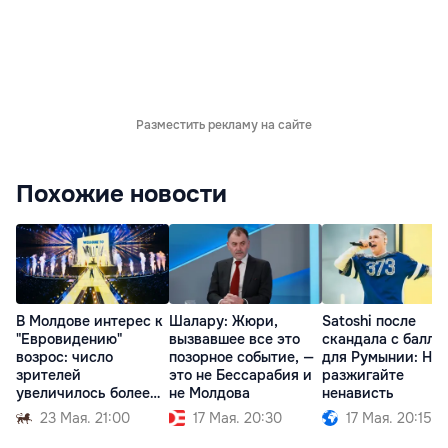
Разместить рекламу на сайте
Похожие новости
В Молдове интерес к
Шалару: Жюри,
Satoshi после
"Евровидению"
вызвавшее все это
скандала с балла
возрос: число
позорное событие, —
для Румынии: Не
зрителей
это не Бессарабия и
разжигайте
увеличилось более
не Молдова
ненависть
чем вдвое
23 Мая. 21:00
17 Мая. 20:30
17 Мая. 20:15