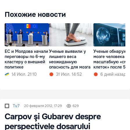
Похожие новости
ЕС и Молдова начали
Ученые выявили у
Ученые обнаружи
переговоры по 6-му
лишнего веса
мозге человека
кластеру о внешней
неожиданную
масштабную «сме
политике
опасность для мозга
клеток» после 50 
14 Июл. 21:10
31 Июл. 14:52
6 дней назад
Tv7
20 февраля 2012, 17:29
629
Carpov şi Gubarev despre
perspectivele dosarului