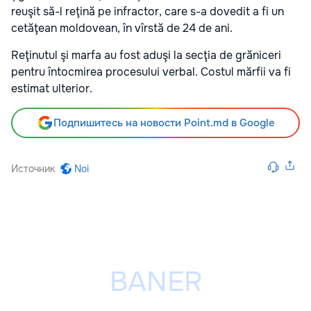
reuşit să-l reţină pe infractor, care s-a dovedit a fi un
cetăţean moldovean, în vîrstă de 24 de ani.
Reţinutul şi marfa au fost aduşi la secţia de grăniceri
pentru întocmirea procesului verbal. Costul mărfii va fi
estimat ulterior.
Подпишитесь на новости Point.md в Google
Источник
Noi