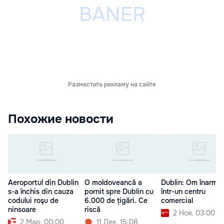
Разместить рекламу на сайте
Похожие новости
Aeroportul din Dublin
O moldoveancă a
Dublin: Om înarmat
s-a închis din cauza
pornit spre Dublin cu
într-un centru
codului roşu de
6.000 de țigări. Ce
comercial
ninsoare
riscă
2 Ноя. 03:00
2 Мар. 00:00
11 Дек. 15:08