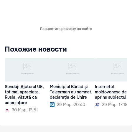
Разместить рекламу на сайте
Похожие новости
Sondaj: Ajutorul UE,
Municipiul Bârlad și
Internetul
tot mai apreciata.
Teleorman au semnat
moldovenesc dezb
Rusia, văzută ca
declarația de Unire
aprins subiectul Un
ameninţare
29 Мар. 20:40
29 Мар. 17:18
30 Мар. 13:51