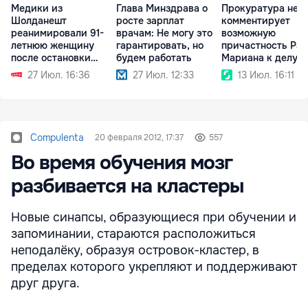
Медики из
Глава Минздрава о
Прокуратура не
Шолданешт
росте зарплат
комментирует
реанимировали 91-
врачам: Не могу это
возможную
летнюю женщину
гарантировать, но
причастность Ра
после остановки
будем работать
Мариана к делу
сердца
MoldATSA
27 Июл. 16:36
27 Июл. 12:33
13 Июл. 16:11
Compulenta
20 февраля 2012, 17:37
557
Во время обучения мозг
разбивается на кластеры
Новые синапсы, образующиеся при обучении и
запоминании, стараются расположиться
неподалёку, образуя островок-кластер, в
пределах которого укрепляют и поддерживают
друг друга.