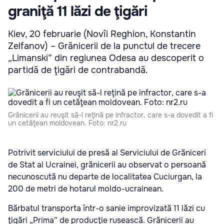
graniţă 11 lăzi de ţigări
Kiev, 20 februarie (Novîi Reghion, Konstantin
Zelfanov) – Grănicerii de la punctul de trecere
„Limanski” din regiunea Odesa au descoperit o
partidă de ţigări de contrabandă.
Grănicerii au reuşit să-l reţină pe infractor, care s-a dovedit a fi
un cetăţean moldovean. Foto: nr2.ru
Potrivit serviciului de presă al Serviciului de Grăniceri
de Stat al Ucrainei, grănicerii au observat o persoană
necunoscută nu departe de localitatea Cuciurgan, la
200 de metri de hotarul moldo-ucrainean.
Bărbatul transporta într-o sanie improvizată 11 lăzi cu
ţigări „Prima” de producţie rusească. Grănicerii au