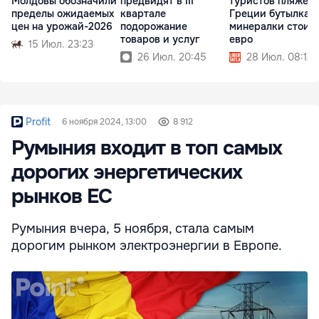
Молдовы обозначили
предвидят в III
туристов пляже в
пределы ожидаемых
квартале
Греции бутылка
цен на урожай-2026
подорожание
минералки стоит 
товаров и услуг
евро
15 Июл. 23:23
26 Июл. 20:45
28 Июл. 08:12
Profit
6 ноября 2024, 13:00
8 912
Румыния входит в топ самых
дорогих энергетических
рынков ЕС
Румыния вчера, 5 ноября, стала самым
дорогим рынком электроэнергии в Европе.