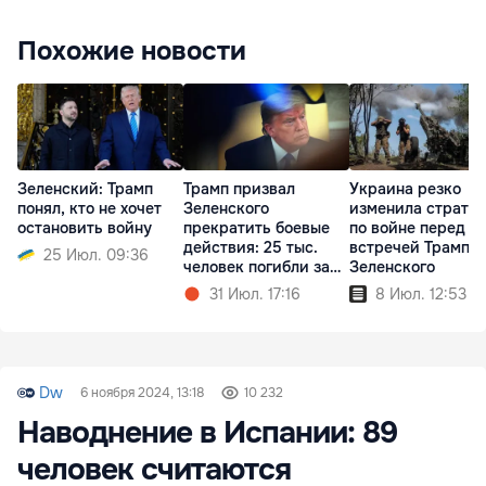
Похожие новости
Зеленский: Трамп
Трамп призвал
Украина резко
понял, кто не хочет
Зеленского
изменила страте
остановить войну
прекратить боевые
по войне перед
действия: 25 тыс.
встречей Трампа 
25 Июл. 09:36
человек погибли за
Зеленского
месяц
31 Июл. 17:16
8 Июл. 12:53
Dw
6 ноября 2024, 13:18
10 232
Наводнение в Испании: 89
человек считаются