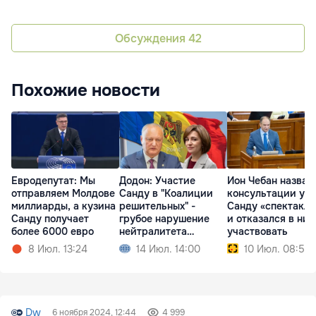
Обсуждения
42
Похожие новости
Евродепутат: Мы
Додон: Участие
Ион Чебан назвал
отправляем Молдове
Санду в "Коалиции
консультации у
миллиарды, а кузина
решительных" -
Санду «спектакл
Санду получает
грубое нарушение
и отказался в них
более 6000 евро
нейтралитета
участвовать
Молдовы
8 Июл. 13:24
14 Июл. 14:00
10 Июл. 08:58
Dw
6 ноября 2024, 12:44
4 999