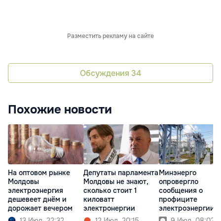
Разместить рекламу на сайте
Обсуждения
34
Похожие новости
На оптовом рынке
Депутаты парламента
Минэнерго
Молдовы
Молдовы не знают,
опровергло
электроэнергия
сколько стоит 1
сообщения о
дешевеет днём и
киловатт
профиците
дорожает вечером
электронергии
электроэнергии в
Молдове
13 Июл. 22:32
12 Июл. 20:15
9 Июл. 08:02