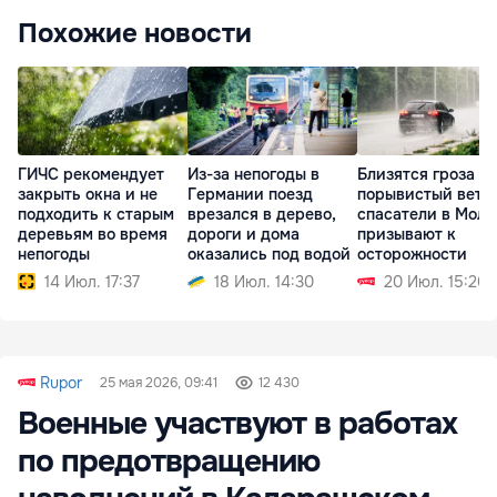
Похожие новости
ГИЧС рекомендует
Из-за непогоды в
Близятся гроза и
закрыть окна и не
Германии поезд
порывистый вете
подходить к старым
врезался в дерево,
спасатели в Молд
деревьям во время
дороги и дома
призывают к
непогоды
оказались под водой
осторожности
14 Июл. 17:37
18 Июл. 14:30
20 Июл. 15:20
Rupor
25 мая 2026, 09:41
12 430
Военные участвуют в работах
по предотвращению