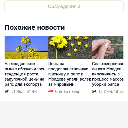
Обсуждения
2
Похожие новости
На молдавском
Цены на
Сельхозпроизвод
рынке обозначилась
продовольственную
ли юга Молдовы
тенденция роста
пшеницу и рапс в
включились в
закупочной цены на
Молдове упали вслед
процесс массово
рапс для экспорта
за мировыми
уборки рапса
биржами
21 Июл. 21:48
6 дней назад
13 Июл. 19:33