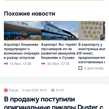
Похожие новости
Аэропорт Кишинева
Аэропорт Ясс теряет
В аэропорту у
предупредил о
пассажиров из-за
иностранца выяв
возможных очередях
развития авиаузлов в
19 монет,
в разгар отпусков
Кишиневе и Сучаве
предположительн
изготовленных из
13 Июл. 13:38
30 Июл. 07:18
золота
4 дня назад
Focus
21 мая 2026, 16:02
15 130
В продажу поступили
оригинальные пикапы Duster с