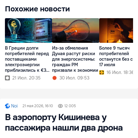
Похожие новости
В Греции долги
Из-за обмеления
Более 9 тысяч
потребителей перед
Дуная растут риски
потребителей
поставщиками
для энергосистемы:
останутся без све
электроэнергии
граждан РМ
17 июля
приблизились к €3
призвали к экономии
16 Июл. 18:36
млрд
21 Июл. 20:35
30 Июл. 09:53
Noi
21 мая 2026, 16:10
12 005
В аэропорту Кишинева у
пассажира нашли два дрона