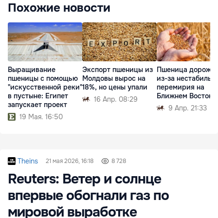
Похожие новости
Выращивание
Экспорт пшеницы из
Пшеница дорожа
пшеницы с помощью
Молдовы вырос на
из-за нестабильн
"искусственной реки"
18%, но цены упали
перемирия на
в пустыне: Египет
Ближнем Востоке
16 Апр. 08:29
запускает проект
9 Апр. 21:33
19 Мая. 16:50
Theins
21 мая 2026, 16:18
8 728
Reuters: Ветер и солнце
впервые обогнали газ по
мировой выработке