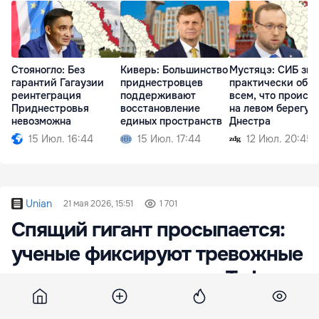
Стояногло: Без
Киверь: Большинство
Мустяцэ: СИБ зна
гарантий Гагаузии
приднестровцев
практически обо
реинтеграция
поддерживают
всем, что происх
Приднестровья
восстановление
на левом берегу
невозможна
единых пространств
Днестра
15 Июл. 16:44
15 Июл. 17:44
12 Июл. 20:45
Unian
21 мая 2026, 15:51
1 701
Спящий гигант просыпается:
ученые фиксируют тревожные
изменения на вулкане Тафтан
Под спокойными пейзажами юго-восточного