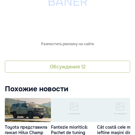
Разместить рекламу на сайте
Обсуждения
12
Похожие новости
Toyota представила
Fantezie mioritică:
Cât costă cele mai
пикап Hilux Champ
Pachet de tuning
ieftine mașini din