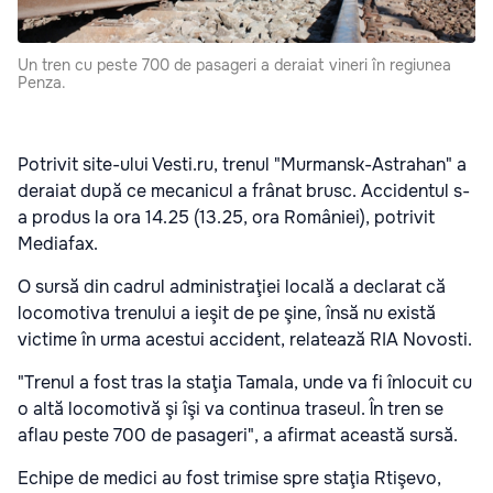
Un tren cu peste 700 de pasageri a deraiat vineri în regiunea
Penza.
Potrivit site-ului Vesti.ru, trenul "Murmansk-Astrahan" a
deraiat după ce mecanicul a frânat brusc. Accidentul s-
a produs la ora 14.25 (13.25, ora României), potrivit
Mediafax.
O sursă din cadrul administraţiei locală a declarat că
locomotiva trenului a ieşit de pe şine, însă nu există
victime în urma acestui accident, relatează RIA Novosti.
"Trenul a fost tras la staţia Tamala, unde va fi înlocuit cu
o altă locomotivă şi îşi va continua traseul. În tren se
aflau peste 700 de pasageri", a afirmat această sursă.
Echipe de medici au fost trimise spre staţia Rtişevo,