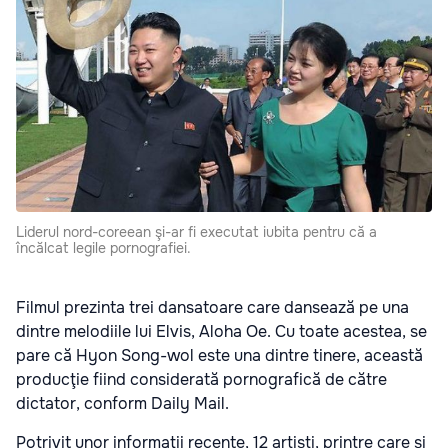
Liderul nord-coreean şi-ar fi executat iubita pentru că a
încălcat legile pornografiei.
Filmul prezinta trei dansatoare care dansează pe una
dintre melodiile lui Elvis, Aloha Oe. Cu toate acestea, se
pare că Hyon Song-wol este una dintre tinere, această
producţie fiind considerată pornografică de către
dictator, conform Daily Mail.
Potrivit unor informaţii recente, 12 artişti, printre care şi