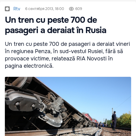
Rtv
6 сентября 2013, 18:00
609
Un tren cu peste 700 de
pasageri a deraiat în Rusia
Un tren cu peste 700 de pasageri a deraiat vineri
în regiunea Penza, în sud-vestul Rusiei, fără să
provoace victime, relatează RIA Novosti în
pagina electronică.