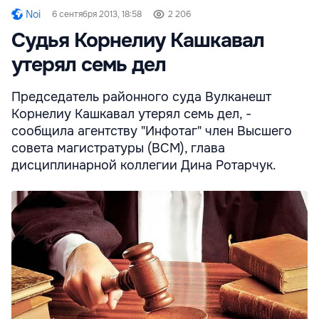
Noi
6 сентября 2013, 18:58
2 206
Судья Корнелиу Кашкавал
утерял семь дел
Председатель районного суда Вулканешт
Корнелиу Кашкавал утерял семь дел, -
сообщила агентству "Инфотаг" член Высшего
совета магистратуры (ВСМ), глава
дисциплинарной коллегии Дина Ротарчук.