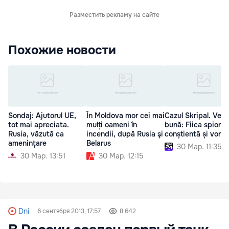
Разместить рекламу на сайте
Похожие новости
Sondaj: Ajutorul UE,
În Moldova mor cei mai
Cazul Skripal. Vest
tot mai apreciata.
mulți oameni în
bună: Fiica spionul
Rusia, văzută ca
incendii, după Rusia şi
conștientă și vorb
ameninţare
Belarus
30 Мар. 11:35
30 Мар. 13:51
30 Мар. 12:15
Dni
6 сентября 2013, 17:57
8 642