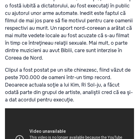
o fostă iubită a dictatorului, au fost executaţi în public
cu ajutorul unor arme automate. Inedit este faptul că
filmul de mai jos pare să fie motivul pentru care oamenii
respectivi au murit. Un raport nord-coreean a arătat că
mai multe vedete locale au fost acuzate că s-au filmat
în timp ce întreţineau relaţii sexuale. Mai mult, o parte
dintre muzicieni au avut Biblii, care sunt interzise în
Coreea de Nord.
Clipul a fost postat pe un site chinezesc, fiind văzut de
peste 700.000 de oameni într-un timp record.
Deoarece actuala soţie a lui Kim, Ri Sol-ju, a făcut
odată parte din grupul de artiste, analiştii cred că ea şi-
a dat acordul pentru execuţie.