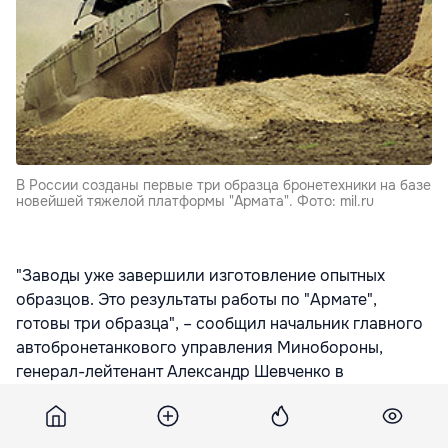
В России созданы первые три образца бронетехники на базе
новейшей тяжелой платформы "Армата". Фото: mil.ru
"Заводы уже завершили изготовление опытных
образцов. Это результаты работы по "Армате",
готовы три образца", – сообщил начальник главного
автобронетанкового управления Минобороны,
генерал-лейтенант Александр Шевченко в
Центральном музее бронетанковых войск и техники.
По его словам, речь идет о танке, тяжелой боевой