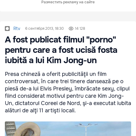
Разместить рекламу на сайте
Rtv
6 сентября 2013, 18:30
14 128
A fost publicat filmul "porno"
pentru care a fost ucisă fosta
iubită a lui Kim Jong-un
Presa chineză a oferit publicităţii un film
controversat, în care trei tinere dansează pe o
piesă de-a lui Elvis Presley, îmbrăcate sexy, clipul
fiind considerat motivul pentru care Kim Jong-
Un, dictatorul Coreei de Nord, şi-a executat iubita
alături de alţi 11 artişti locali.