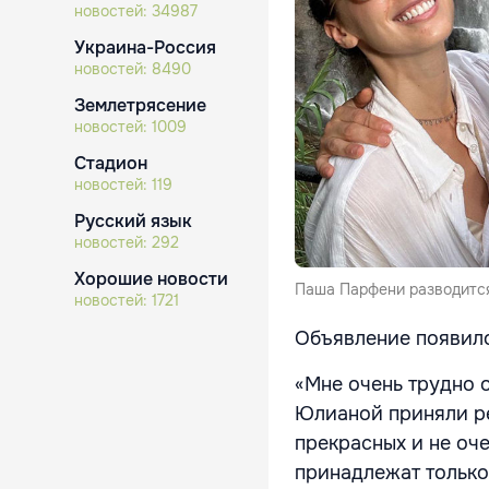
новостей:
34987
Украина-Россия
новостей:
8490
Землетрясение
новостей:
1009
Стадион
новостей:
119
Русский язык
новостей:
292
Хорошие новости
Паша Парфени разводится
новостей:
1721
Объявление появило
«Мне очень трудно о
Юлианой приняли реш
прекрасных и не оч
принадлежат только 