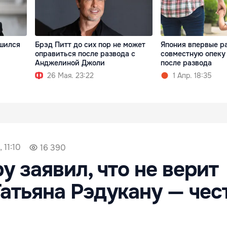
шился
Брэд Питт до сих пор не может
Япония впервые р
оправиться после развода с
совместную опеку
Анджелиной Джоли
после развода
26 Мая. 23:22
1 Апр. 18:35
 11:10
16 390
у заявил, что не верит
Татьяна Рэдукану — че