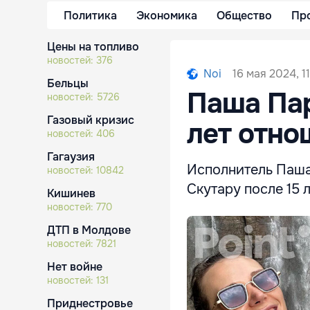
Политика
Экономика
Общество
Пр
Цены на топливо
новостей:
376
16 мая 2024, 1
Noi
Бельцы
Паша Пар
новостей:
5726
Газовый кризис
лет отно
новостей:
406
Гагаузия
Исполнитель Паша
новостей:
10842
Скутару после 15 
Кишинев
новостей:
770
ДТП в Молдове
новостей:
7821
Нет войне
новостей:
131
Приднестровье