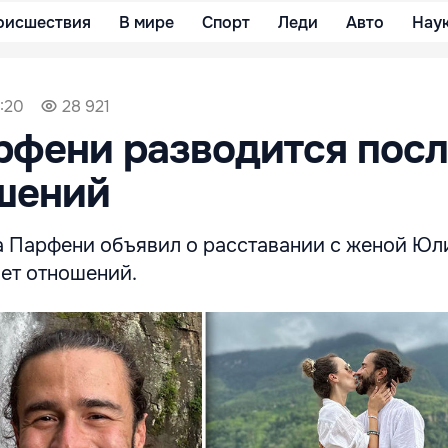
оисшествия
В мире
Спорт
Леди
Авто
Нау
1:20
28 921
фени разводится посл
шений
 Парфени объявил о расставании с женой Юл
лет отношений.