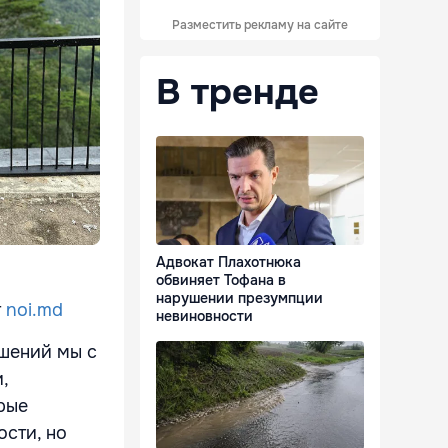
Разместить рекламу на сайте
В тренде
Адвокат Плахотнюка
обвиняет Тофана в
нарушении презумпции
т
noi.md
невиновности
ошений мы с
,
рые
ости, но