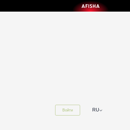
⌵
RU
Войти