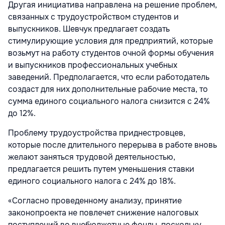
Другая инициатива направлена на решение проблем,
связанных с трудоустройством студентов и
выпускников. Шевчук предлагает создать
стимулирующие условия для предприятий, которые
возьмут на работу студентов очной формы обучения
и выпускников профессиональных учебных
заведений. Предполагается, что если работодатель
создаст для них дополнительные рабочие места, то
сумма единого социального налога снизится с 24%
до 12%.
Проблему трудоустройства приднестровцев,
которые после длительного перерыва в работе вновь
желают заняться трудовой деятельностью,
предлагается решить путем уменьшения ставки
единого социального налога с 24% до 18%.
«Согласно проведенному анализу, принятие
законопроекта не повлечет снижение налоговых
поступлений во внебюджетные фонды, поскольку