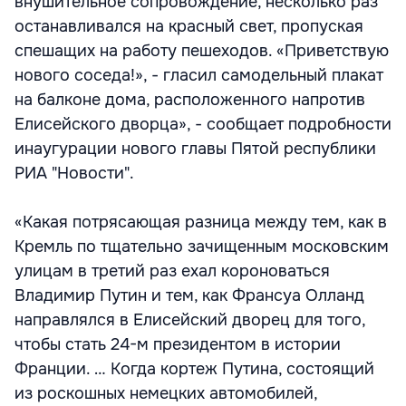
внушительное сопровождение, несколько раз
останавливался на красный свет, пропуская
спешащих на работу пешеходов. «Приветствую
нового соседа!», - гласил самодельный плакат
на балконе дома, расположенного напротив
Елисейского дворца», - сообщает подробности
инаугурации нового главы Пятой республики
РИА "Новости".
«Какая потрясающая разница между тем, как в
Кремль по тщательно зачищенным московским
улицам в третий раз ехал короноваться
Владимир Путин и тем, как Франсуа Олланд
направлялся в Елисейский дворец для того,
чтобы стать 24-м президентом в истории
Франции. … Когда кортеж Путина, состоящий
из роскошных немецких автомобилей,