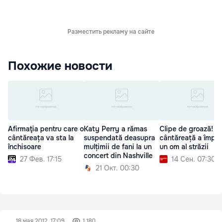
Разместить рекламу на сайте
Похожие новости
Afirmaţia pentru care o
Katy Perry a rămas
Clipe de groază! O
cântăreața va sta la
suspendată deasupra
cântăreață a împu
închisoare
mulțimii de fani la un
un om al străzii
concert din Nashville
27 Фев. 17:15
14 Сен. 07:30
21 Окт. 00:30
18 мая 2012, 17:09
1 180