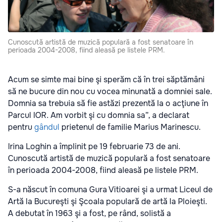
Cunoscută artistă de muzică populară a fost senatoare în
perioada 2004-2008, fiind aleasă pe listele PRM.
Acum se simte mai bine şi sperăm că în trei săptămâni
să ne bucure din nou cu vocea minunată a domniei sale.
Domnia sa trebuia să fie astăzi prezentă la o acţiune în
Parcul IOR. Am vorbit şi cu domnia sa”, a declarat
pentru
gândul
prietenul de familie Marius Marinescu.
Irina Loghin a împlinit pe 19 februarie 73 de ani.
Cunoscută artistă de muzică populară a fost senatoare
în perioada 2004-2008, fiind aleasă pe listele PRM.
S-a născut în comuna Gura Vitioarei şi a urmat Liceul de
Artă la Bucureşti şi Şcoala populară de artă la Ploieşti.
A debutat în 1963 şi a fost, pe rând, solistă a