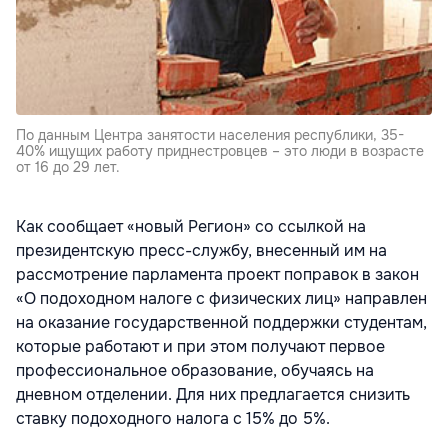
По данным Центра занятости населения республики, 35-
40% ищущих работу приднестровцев – это люди в возрасте
от 16 до 29 лет.
Как сообщает «новый Регион» со ссылкой на
президентскую пресс-службу, внесенный им на
рассмотрение парламента проект поправок в закон
«О подоходном налоге с физических лиц» направлен
на оказание государственной поддержки студентам,
которые работают и при этом получают первое
профессиональное образование, обучаясь на
дневном отделении. Для них предлагается снизить
ставку подоходного налога с 15% до 5%.