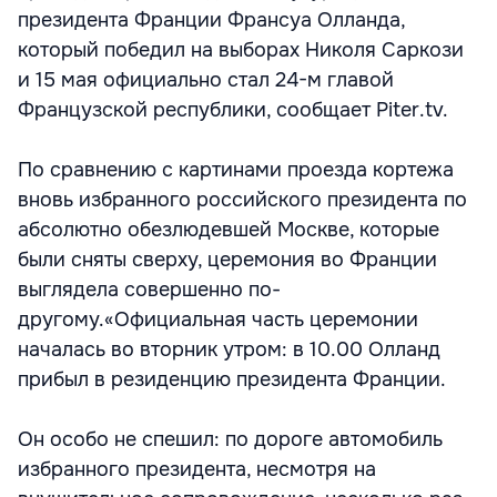
президента Франции Франсуа Олланда,
который победил на выборах Николя Саркози
и 15 мая официально стал 24-м главой
Французской республики, сообщает Piter.tv.
По сравнению с картинами проезда кортежа
вновь избранного российского президента по
абсолютно обезлюдевшей Москве, которые
были сняты сверху, церемония во Франции
выглядела совершенно по-
другому.
«Официальная часть церемонии
началась во вторник утром: в 10.00 Олланд
прибыл в резиденцию президента Франции.
Он особо не спешил: по дороге автомобиль
избранного президента, несмотря на