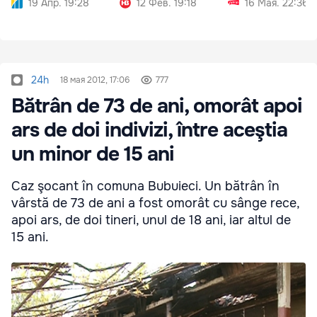
19 Апр. 19:28
12 Фев. 19:18
16 Мая. 22:36
24h
18 мая 2012, 17:06
777
Bătrân de 73 de ani, omorât apoi
ars de doi indivizi, între aceştia
un minor de 15 ani
Caz şocant în comuna Bubuieci. Un bătrân în
vârstă de 73 de ani a fost omorât cu sânge rece,
apoi ars, de doi tineri, unul de 18 ani, iar altul de
15 ani.