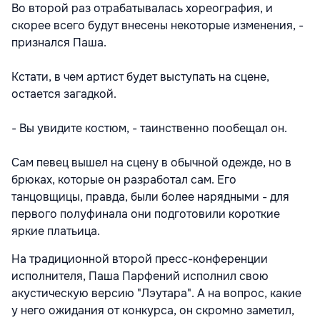
Во второй раз отрабатывалась хореография, и
скорее всего будут внесены некоторые изменения, -
признался Паша.
Кстати, в чем артист будет выступать на сцене,
остается загадкой.
- Вы увидите костюм, - таинственно пообещал он.
Сам певец вышел на сцену в обычной одежде, но в
брюках, которые он разработал сам. Его
танцовщицы, правда, были более нарядными - для
первого полуфинала они подготовили короткие
яркие платьица.
На традиционной второй пресс-конференции
исполнителя, Паша Парфений исполнил свою
акустическую версию "Лэутара". А на вопрос, какие
у него ожидания от конкурса, он скромно заметил,