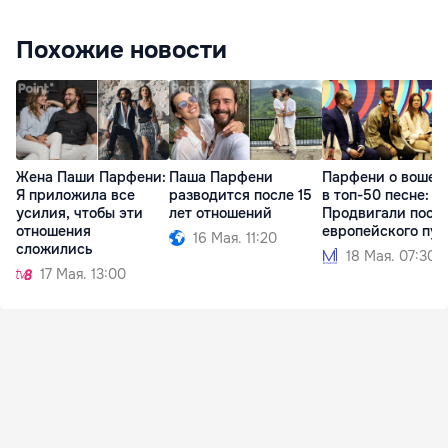
Похожие новости
Жена Паши Парфени:
Паша Парфени
Парфени о вошед
Я приложила все
разводится после 15
в топ-50 песне:
усилия, чтобы эти
лет отношений
Продвигали посл
отношения
европейского пут
16 Мая. 11:20
сложились
18 Мая. 07:30
17 Мая. 13:00