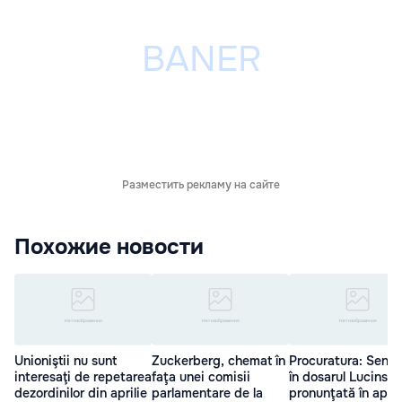
Разместить рекламу на сайте
Похожие новости
Unioniştii nu sunt
Zuckerberg, chemat în
Procuratura: Senti
interesaţi de repetarea
faţa unei comisii
în dosarul Lucinsch
dezordinilor din aprilie
parlamentare de la
pronunţată în april