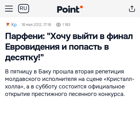
RU
Kp
18 мая 2012, 17:18
1 183
Парфени: "Хочу выйти в финал
Евровидения и попасть в
десятку!"
В пятницу в Баку прошла вторая репетиция
молдавского исполнителя на сцене «Кристалл-
холла», а в субботу состоится официальное
открытие престижного песенного конкурса.