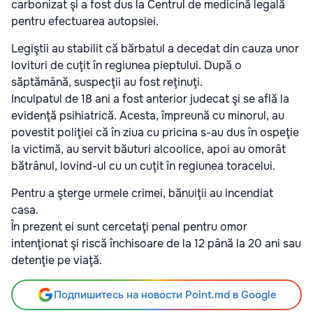
carbonizat şi a fost dus la Centrul de medicină legală
pentru efectuarea autopsiei.
Legiştii au stabilit că bărbatul a decedat din cauza unor
lovituri de cuţit în regiunea pieptului. După o
săptămână, suspecţii au fost reţinuţi.
Inculpatul de 18 ani a fost anterior judecat şi se află la
evidenţă psihiatrică. Acesta, împreună cu minorul, au
povestit poliţiei că în ziua cu pricina s-au dus în ospeţie
la victimă, au servit băuturi alcoolice, apoi au omorât
bătrânul, lovind-ul cu un cuţit în regiunea toracelui.
Pentru a şterge urmele crimei, bănuiţii au incendiat
casa.
În prezent ei sunt cercetaţi penal pentru omor
intenţionat şi riscă închisoare de la 12 până la 20 ani sau
detenţie pe viaţă.
Подпишитесь на новости Point.md в Google