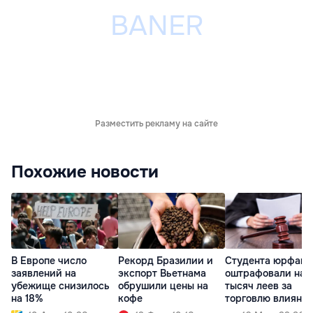
Разместить рекламу на сайте
Похожие новости
В Европе число
Рекорд Бразилии и
Студента юрфака
заявлений на
экспорт Вьетнама
оштрафовали на 
убежище снизилось
обрушили цены на
тысяч леев за
на 18%
кофе
торговлю влияни