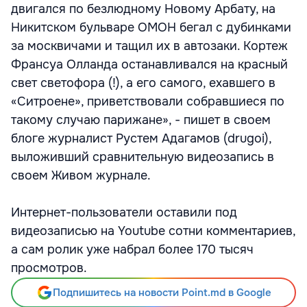
двигался по безлюдному Новому Арбату, на
Никитском бульваре ОМОН бегал с дубинками
за москвичами и тащил их в автозаки. Кортеж
Франсуа Олланда останавливался на красный
свет светофора (!), а его самого, ехавшего в
«Ситроене», приветствовали собравшиеся по
такому случаю парижане», - пишет в своем
блоге журналист Рустем Адагамов (drugoi),
выложивший сравнительную видеозапись в
своем Живом журнале.
Интернет-пользователи оставили под
видеозаписью на Youtube сотни комментариев,
а сам ролик уже набрал более 170 тысяч
просмотров.
Подпишитесь на новости Point.md в Google