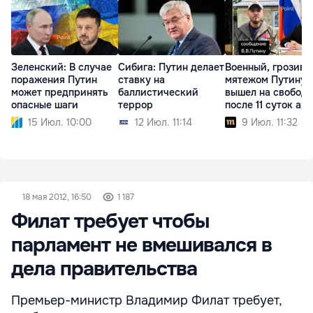
Зеленский: В случае
Сибига: Путин делает
Военный, грозив
поражения Путин
ставку на
мятежом Путину,
может предпринять
баллистический
вышел на свободу
опасные шаги
террор
после 11 суток ар
15 Июл. 10:00
12 Июл. 11:14
9 Июл. 11:32
18 мая 2012, 16:50
1 187
Филат требует чтобы
парламент не вмешивался в
дела правительства
Премьер-министр Владимир Филат требует,