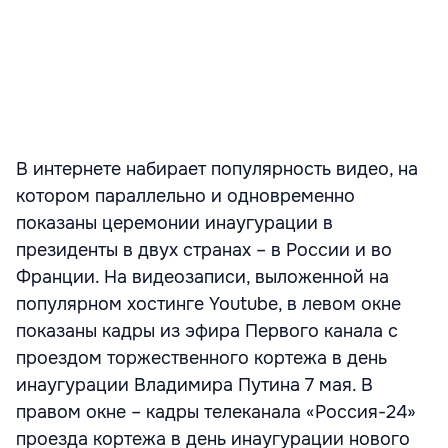
В интернете набирает популярность видео, на
котором параллельно и одновременно
показаны церемонии инаугурации в
президенты в двух странах – в России и во
Франции. На видеозаписи, выложенной на
популярном хостинге Youtube, в левом окне
показаны кадры из эфира Первого канала с
проездом торжественного кортежа в день
инаугурации Владимира Путина 7 мая. В
правом окне – кадры телеканала «Россия-24»
проезда кортежа в день инаугурации нового