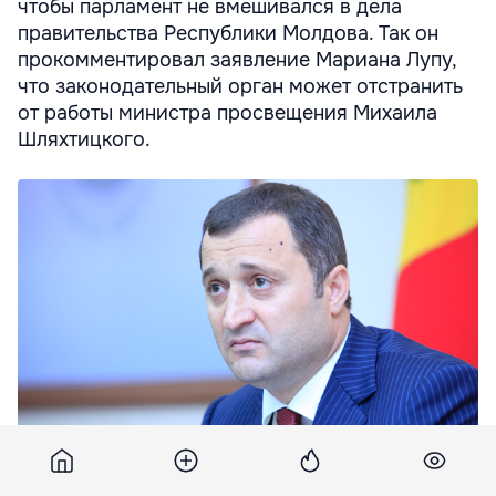
чтобы парламент не вмешивался в дела
правительства Республики Молдова. Так он
прокомментировал заявление Мариана Лупу,
что законодательный орган может отстранить
от работы министра просвещения Михаила
Шляхтицкого.
"Что касается деятельности правительства - то у меня есть
все способности и знания для того, чтобы следить за ним".