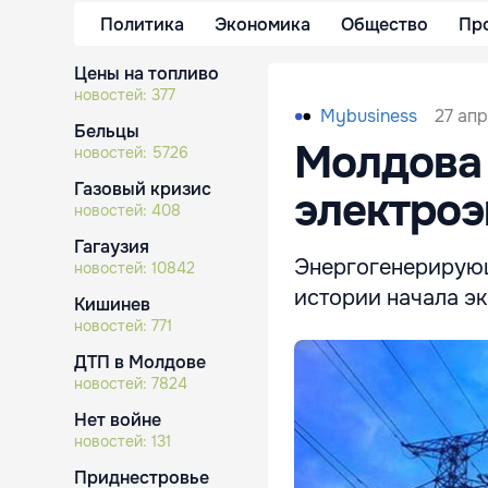
Политика
Экономика
Общество
Пр
Цены на топливо
новостей:
377
27 апр
Mybusiness
Бельцы
Молдова 
новостей:
5726
Газовый кризис
электроэ
новостей:
408
Гагаузия
Энергогенерирующ
новостей:
10842
истории начала эк
Кишинев
новостей:
771
ДТП в Молдове
новостей:
7824
Нет войне
новостей:
131
Приднестровье