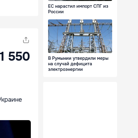
ЕС нарастил импорт СПГ из
России
1 550
В Румынии утвердили меры
на случай дефицита
электроэнергии
Украине