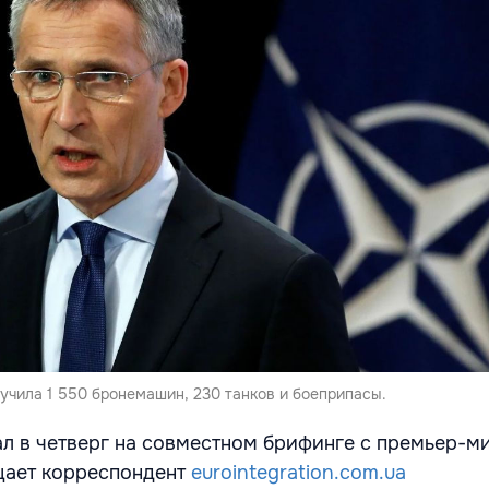
учила 1 550 бронемашин, 230 танков и боеприпасы.
ал в четверг на совместном брифинге с премьер-м
щает корреспондент
eurointegration.com.ua