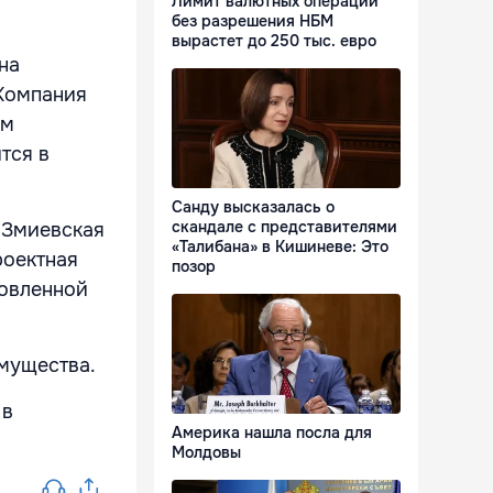
Лимит валютных операций
без разрешения НБМ
вырастет до 250 тыс. евро
на
 Компания
им
тся в
Санду высказалась о
скандале с представителями
, Змиевская
«Талибана» в Кишиневе: Это
роектная
позор
новленной
мущества.
 в
Америка нашла посла для
Молдовы