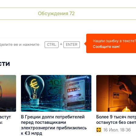
Обсуждения
72
Нашли ошибку в тексте
+
делите ее и нажмите
CTRL
ENTER
Сообщите нам!
сти
астут
В Греции долги потребителей
Более 9 тысяч пот
ы:
перед поставщиками
останутся без свет
электроэнергии приблизились
16 Июл. 18:36
к €3 млрд