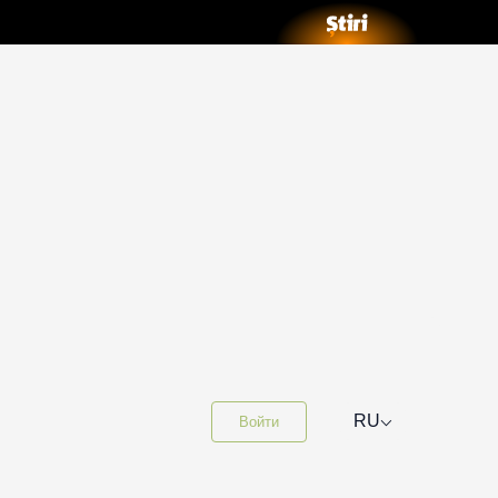
⌵
RU
Войти