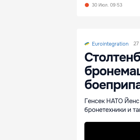
30 Июл. 09:53
27
Eurointegration
Столтенб
бронемаш
боеприп
Генсек НАТО Йенс
бронетехники и та