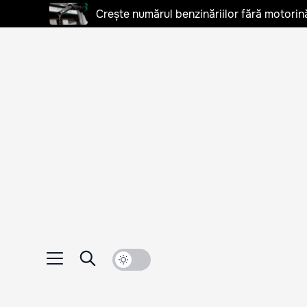
Crește numărul benzinăriilor fără motorină