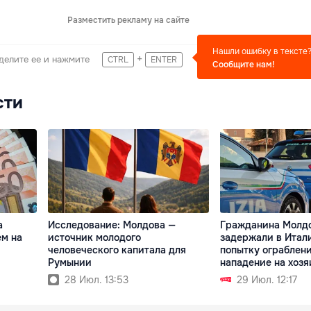
Разместить рекламу на сайте
Нашли ошибку в тексте
+
делите ее и нажмите
CTRL
ENTER
Сообщите нам!
сти
а
Исследование: Молдова —
Гражданина Молд
ем на
источник молодого
задержали в Итал
человеческого капитала для
попытку ограблени
Румынии
нападение на хозя
28 Июл. 13:53
29 Июл. 12:17