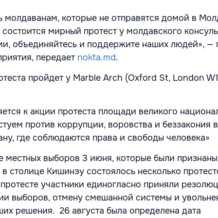
 молдаванам, которые не отправятся домой в Молд
е состоится мирный протест у молдавского консуль
и, объединяйтесь и поддержите наших людей», — 
приятия, передает
nokta.md
.
теста пройдет у Marble Arch (Oxford St, London W1
ется к акции протеста площади великого национа
стуем против коррупции, воровства и беззакония 
ану, где соблюдаются права и свободы человека»
е местных выборов 3 июня, которые были признаны
 в столице Кишинэу состоялось несколько протест
протесте участники единогласно приняли резолю
ии выборов, отмену смешанной системы и увольне
ших решения. 26 августа была определена дата