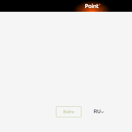
⌵
RU
Войти