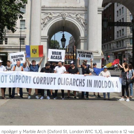
пройдет у Marble Arch (Oxford St, London W1C 1LX), начало в 12 ча