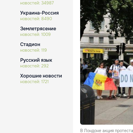
новостей:
34987
Украина-Россия
новостей:
8490
Землетрясение
новостей:
1009
Стадион
новостей:
119
Русский язык
новостей:
292
Хорошие новости
новостей:
1721
В Лондоне акция протеста 