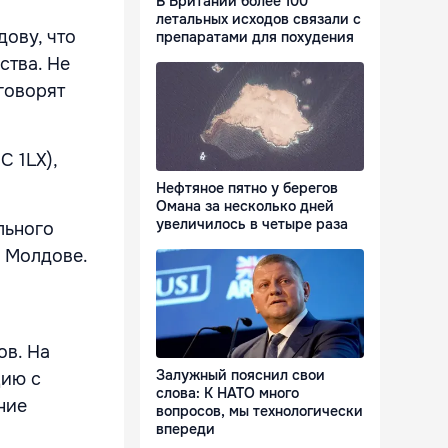
В Британии более 100
летальных исходов связали с
ову, что
препаратами для похудения
ства. Не
говорят
C 1LX),
Нефтяное пятно у берегов
Омана за несколько дней
увеличилось в четыре раза
льного
в Молдове.
ов. На
Залужный пояснил свои
цию с
слова: К НАТО много
ние
вопросов, мы технологически
впереди