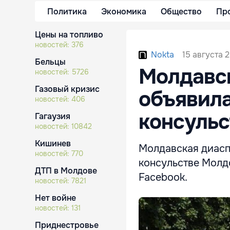
Политика
Экономика
Общество
Пр
Цены на топливо
новостей:
376
15 августа 2
Nokta
Бельцы
Молдавск
новостей:
5726
Газовый кризис
объявила
новостей:
406
консульс
Гагаузия
новостей:
10842
Кишинев
Молдавская диасп
новостей:
770
консульстве Молд
ДТП в Молдове
Facebook.
новостей:
7821
Нет войне
новостей:
131
Приднестровье