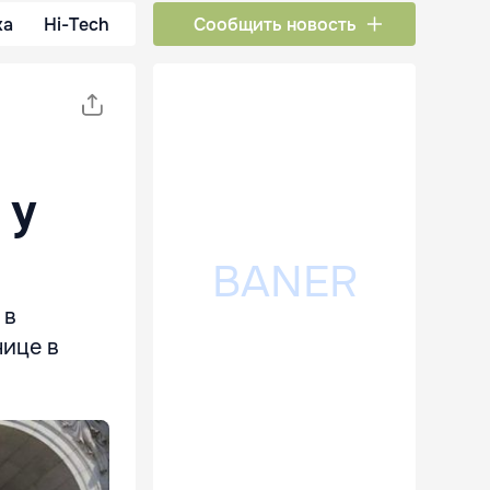
ка
Hi-Tech
Сообщить новость
 у
 в
нице в