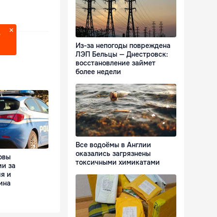
?
Из-за непогоды повреждена
ЛЭП Бельцы — Днестровск:
восстановление займет
более недели
Все водоёмы в Англии
оказались загрязнены
овы
токсичными химикатами
ии за
я и
ина