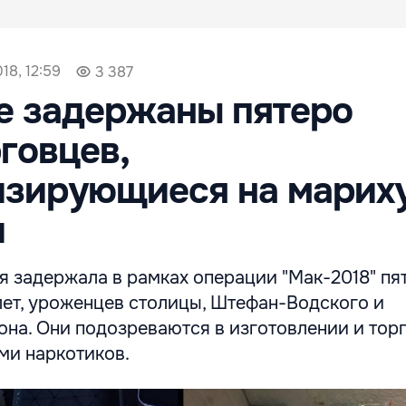
18, 12:59
3 387
е задержаны пятеро
говцев,
изирующиеся на марих
и
 задержала в рамках операции "Мак-2018" пя
лет, уроженцев столицы, Штефан-Водского и
она. Они подозреваются в изготовлении и тор
ми наркотиков.