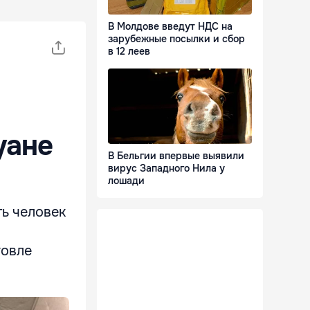
В Молдове введут НДС на
зарубежные посылки и сбор
в 12 леев
уане
В Бельгии впервые выявили
вирус Западного Нила у
лошади
ть человек
говле