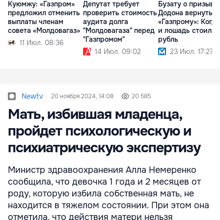
Куюмжу: «Газпром»
Депутат требует
Бузату о призыве
предложил отменить
проверить стоимость
Додона вернуться
выплаты членам
аудита долга
«Газпрому»: Когда
совета «Молдовагаз»
"Молдовагаза" перед
и лошадь стоила
"Газпромом"
рубль
11 Июл. 08:36
14 Июл. 09:02
23 Июл. 17:27
Newtv
20 ноября 2024, 14:08
20 585
Мать, избившая младенца,
пройдет психологическую и
психиатрическую экспертизу
Министр здравоохранения Алла Немеренко
сообщила, что девочка 1 года и 2 месяцев от
роду, которую избила собственная мать, не
находится в тяжелом состоянии. При этом она
отметила, что действия матери нельзя