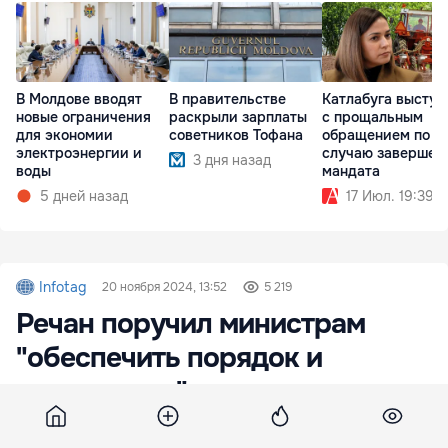
В Молдове вводят
В правительстве
Катлабуга выступ
новые ограничения
раскрыли зарплаты
с прощальным
для экономии
советников Тофана
обращением по
электроэнергии и
случаю завершен
3 дня назад
воды
мандата
5 дней назад
17 Июл. 19:39
Infotag
20 ноября 2024, 13:52
5 219
Речан поручил министрам
"обеспечить порядок и
дисциплину" в
подведомственных структурах