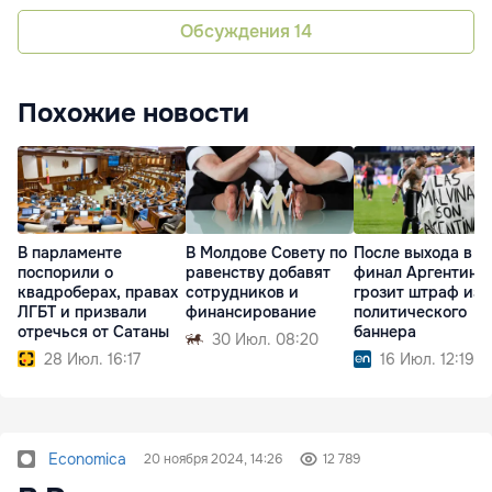
Обсуждения
14
Похожие новости
В парламенте
В Молдове Совету по
После выхода в
поспорили о
равенству добавят
финал Аргентине
квадроберах, правах
сотрудников и
грозит штраф из-
ЛГБТ и призвали
финансирование
политического
отречься от Сатаны
баннера
30 Июл. 08:20
28 Июл. 16:17
16 Июл. 12:19
Economica
20 ноября 2024, 14:26
12 789