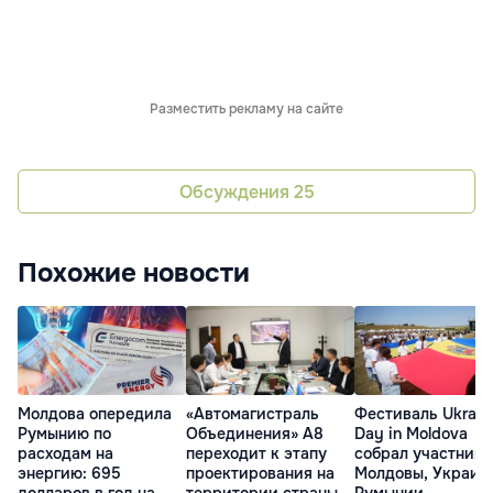
Разместить рекламу на сайте
Обсуждения
25
Похожие новости
Молдова опередила
«Автомагистраль
Фестиваль Ukrain
Румынию по
Объединения» A8
Day in Moldova
расходам на
переходит к этапу
собрал участнико
энергию: 695
проектирования на
Молдовы, Украин
долларов в год на
территории страны
Румынии