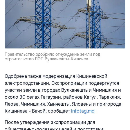
Правительство одобрило отчуждение земли под
строительство ЛЭП Вулканешты-Кишинев.
Одобрена также модернизация Кишиневской
электроподстанции. Экспроприации подвергнутся
участки земли в городах Вулканешть и Чимишлия и
около 30 селах Гагаузии, районов Кагул, Тараклия,
Леова, Чимишлия, Хынчешты, Яловены и пригорода
Кишинева - Бачой, сообщает
infotag.md
После утверждения экспроприации для
общественно-полезных целей и подготовки