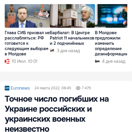
Глава СИБ призвал не
Барбалат: В Центре
В Молдове
расслабляться: РФ
Patriot 11 начальников
предложили
готовится к
и 2 подчинённых
изменить
следующим выборам
определение
3 дня назад
в Молдове
дезинформации
10 Июл. 10:01
4 дня назад
Euronews
24 марта 2022, 08:45
7 479
Точное число погибших на
Украине российских и
украинских военных
неизвестно