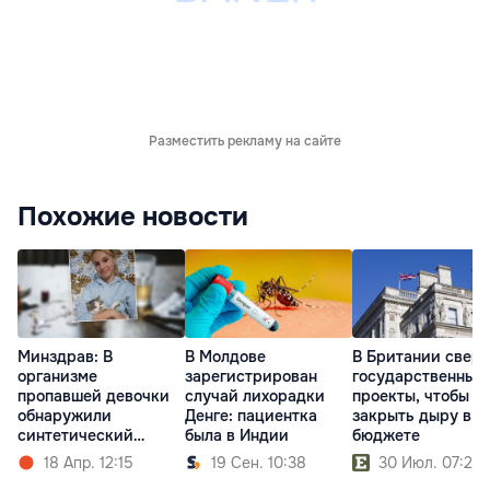
Разместить рекламу на сайте
Похожие новости
Минздрав: В
В Молдове
В Британии сверн
организме
зарегистрирован
государственные
пропавшей девочки
случай лихорадки
проекты, чтобы
обнаружили
Денге: пациентка
закрыть дыру в
синтетический
была в Индии
бюджете
опиоид
18 Апр. 12:15
19 Сен. 10:38
30 Июл. 07:20