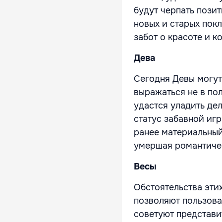
будут черпать пози
новых и старых пок
забот о красоте и к
Дева
Сегодня Девы могут
выражаться не в по
удастся уладить де
статус забавной иг
ранее материальный
умершая романтиче
Весы
Обстоятельства эти
позволяют пользова
советуют представи