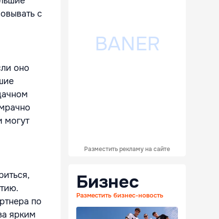
ольшие
совывать с
сли оно
шие
удачном
 мрачно
и могут
Разместить рекламу на сайте
риться,
Бизнес
тию.
Разместить бизнес-новость
ртнера по
за ярким