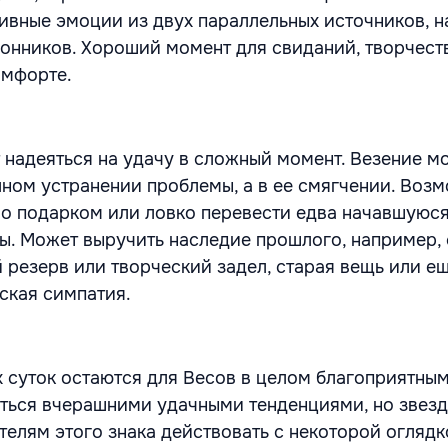
тивные эмоции из двух параллельных источников, н
лонников. Хороший момент для свиданий, творчеств
омфорте.
 надеяться на удачу в сложный момент. Везение м
лном устранении проблемы, а в ее смягчении. Возм
ло подарком или ловко перевести едва начавшуюся
ры. Может выручить наследие прошлого, например,
 резерв или творческий задел, старая вещь или е
ская симпатия.
х суток остаются для Весов в целом благоприятны
ться вчерашними удачными тенденциями, но звезд
телям этого знака действовать с некоторой оглядк