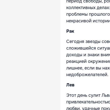
период свободы, ро
коллективных делах:
проблемы прошлого,
некрасивой истории
Рак
Сегодня звезды сов
сложившейся ситуац
доходы и знаки вни
реакцией окружения
лишнее, если вы нах
недоброжелателей.
Лев
Этот день сулит Льв
привлекательностью
любви, удачные пок