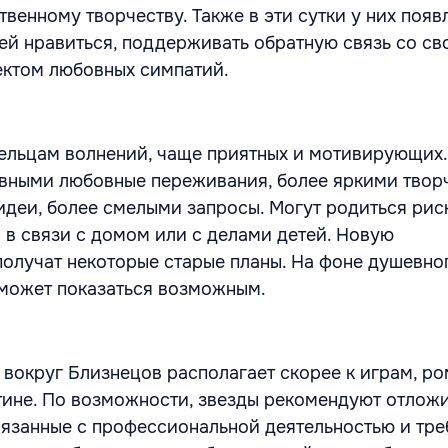
венному творчеству. Также в эти сутки у них появ
й нравиться, поддерживать обратную связь со св
ектом любовных симпатий.
Тельцам волнений, чаще приятных и мотивирующих.
ивными любовные переживания, более яркими твор
деи, более смелыми запросы. Могут родиться рис
 в связи с домом или с делами детей. Новую
получат некоторые старые планы. На фоне душевно
может показаться возможным.
 вокруг Близнецов располагает скорее к играм, ро
утине. По возможности, звезды рекомендуют отлож
вязанные с профессиональной деятельностью и тр