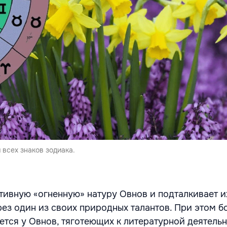
 всех знаков зодиака.
тивную «огненную» натуру Овнов и подталкивает и
з один из своих природных талантов. При этом б
тся у Овнов, тяготеющих к литературной деятельн