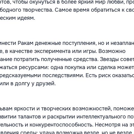
тов, чтобы окунуться в более яркий мир любви, пр
бодного творчества. Самое время обратиться к св
еским идеям.
инести Ракам денежные поступления, но и незапла
е, в качестве эксперимента или игры. Возможно
ние потратить полученные средства. Звезды сове
жаться ресурсами: одна покупка или сделка может
предсказуемыми последствиями. Есть риск оказатьс
ли в долгу у друзей.
Львам яркости и творческих возможностей, поможе
витии талантов и раскрытии интеллектуального по
ельность и конкурентоспособность. Несмотря на эт
ивления среды: удача возможна везде, но не везде