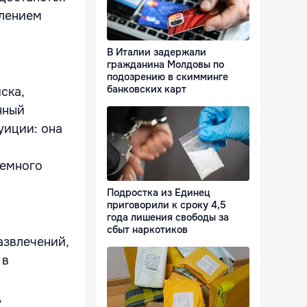
олением
В Италии задержали
гражданина Молдовы по
подозрению в скимминге
банковских карт
ска,
нный
уиции: она
немного
Подростка из Единец
приговорили к сроку 4,5
года лишения свободы за
сбыт наркотиков
азвлечений,
 в
,