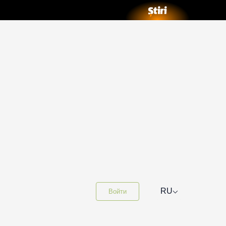
⌵
RU
Войти