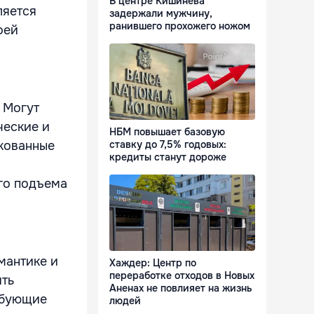
В центре Кишинева
ляется
задержали мужчину,
ранившего прохожего ножом
оей
 Могут
ческие и
НБМ повышает базовую
ставку до 7,5% годовых:
кованные
кредиты станут дороже
го подъема
мантике и
Хаждер: Центр по
переработке отходов в Новых
ить
Аненах не повлияет на жизнь
ебующие
людей