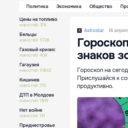
Политика
Экономика
Общество
Пр
Цены на топливо
новостей:
376
16 апрел
Astrostar
Бельцы
Гороскоп
новостей:
5726
Газовый кризис
знаков з
новостей:
406
Гагаузия
Гороскоп на сегод
новостей:
10842
Прислушайся к сов
Кишинев
продуктивно.
новостей:
770
ДТП в Молдове
новостей:
7819
Нет войне
новостей:
131
Приднестровье