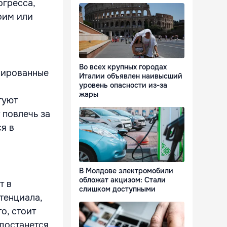
огресса,
оим или
Во всех крупных городах
нированные
Италии объявлен наивысший
уровень опасности из-за
жары
туют
 повлечь за
я в
В Молдове электромобили
обложат акцизом: Стали
т в
слишком доступными
тенциала,
о, стоит
 достанется