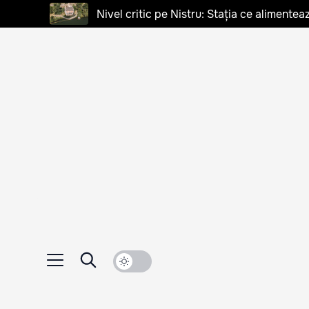
Nivel critic pe Nistru: Stația ce alimentea