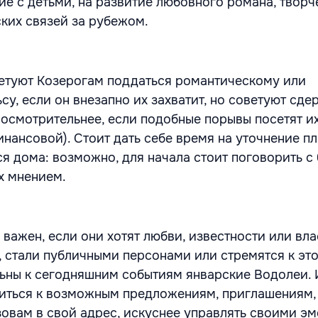
ие с детьми, на развитие любовного романа, творч
ких связей за рубежом.
етуют Козерогам поддаться романтическому или
у, если он внезапно их захватит, но советуют сде
 осмотрительнее, если подобные порывы посетят их
нансовой). Стоит дать себе время на уточнение пл
ся дома: возможно, для начала стоит поговорить с
х мнением.
важен, если они хотят любви, известности или вла
, стали публичными персонами или стремятся к это
ьны к сегодняшним событиям январские Водолеи. 
иться к возможным предложениям, приглашениям,
овам в свой адрес, искуснее управлять своими э