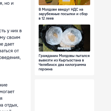
, но и
В Молдове введут НДС на
зарубежные посылки и сбор
в 12 леев
ть у них в
аму своим
ые дает
ваться от
Гражданин Молдовы пытался
оведения,
вывезти из Кыргызстана в
Челябинск два килограмма
героина
ркие
могает
ся
а отдых,