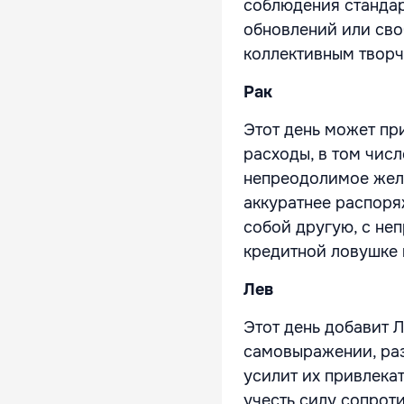
соблюдения стандар
обновлений или сво
коллективным творч
Рак
Этот день может пр
расходы, в том числ
непреодолимое жела
аккуратнее распоря
собой другую, с не
кредитной ловушке и
Лев
Этот день добавит 
самовыражении, раз
усилит их привлекат
учесть силу сопрот