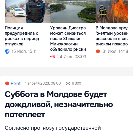
Полиция
Уровень Днестра
В Молдове продл
предупредила о
может снизиться
"желтый уровень"
рисках в период
после 31 июля:
опасности в связи
отпусков
Минэкологии
риском пожаров
объяснило риски
15 Июл. 15:11
31 Июл. 14:18
24 Июл. 08:03
Point
1 апреля 2023, 08:00
6 399
Суббота в Молдове будет
дождливой, незначительно
потеплеет
Согласно прогнозу государственной