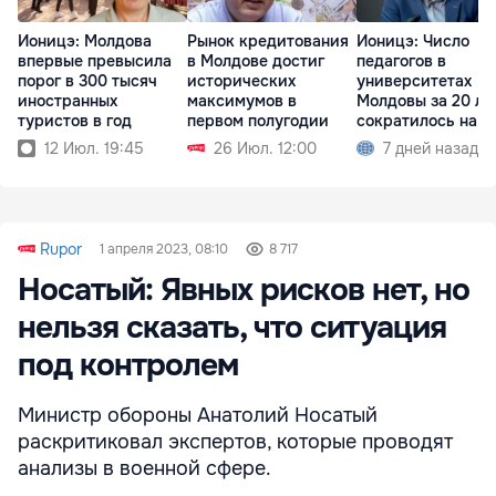
Ионицэ: Молдова
Рынок кредитования
Ионицэ: Число
впервые превысила
в Молдове достиг
педагогов в
порог в 300 тысяч
исторических
университетах
иностранных
максимумов в
Молдовы за 20 ле
туристов в год
первом полугодии
сократилось на 2,97
тысячи
12 Июл. 19:45
26 Июл. 12:00
7 дней назад
Rupor
1 апреля 2023, 08:10
8 717
Носатый: Явных рисков нет, но
нельзя сказать, что ситуация
под контролем
Министр обороны Анатолий Носатый
раскритиковал экспертов, которые проводят
анализы в военной сфере.