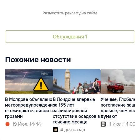
Разместить рекламу на сайте
Обсуждения
1
Похожие новости
В Молдове объявлено
В Лондоне впервые
Ученые: Глобальн
метеопредупреждени
за 155 лет
потепление зашло
е: ожидаются ливни с
зафиксировали
дальше, чем все
грозами
отсутствие осадков в
думают
течение месяца
19 Июл. 14:44
11 Июл. 14:00
4 дня назад