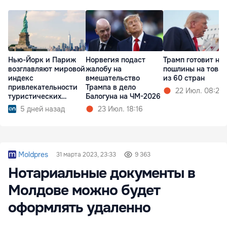
Нью-Йорк и Париж
Норвегия подаст
Трамп готовит но
возглавляют мировой
жалобу на
пошлины на това
индекс
вмешательство
из 60 стран
привлекательности
Трампа в дело
22 Июл. 08:20
туристических
Балогуна на ЧМ-2026
городов
5 дней назад
23 Июл. 18:16
Moldpres
31 марта 2023, 23:33
9 363
Нотариальные документы в
Молдове можно будет
оформлять удаленно