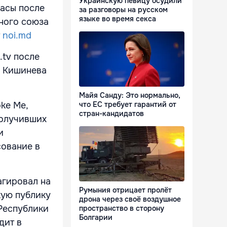
Украинскую певицу осудили
асы после
за разговоры на русском
языке во время секса
ного союза
т
noi.md
.tv после
з Кишинева
Майя Санду: Это нормально,
что ЕС требует гарантий от
ke Me,
стран-кандидатов
получивших
и
сование в
агировал на
Румыния отрицает пролёт
кую публику
дрона через своё воздушное
Республики
пространство в сторону
Болгарии
дит в