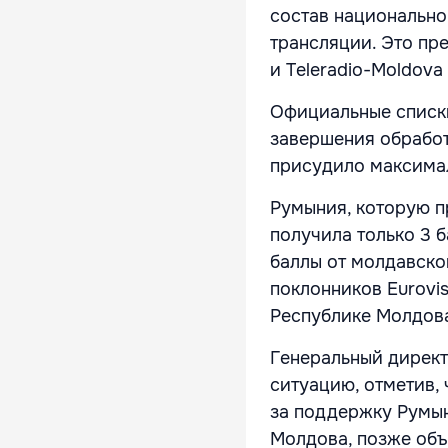
состав национально
трансляции. Это п
и Teleradio-Moldov
Официальные списки
завершения обработ
присудило максима
Румыния, которую п
получила только 3 б
баллы от молдавско
поклонников Eurovis
Республике Молдова
Генеральный директ
ситуацию, отметив,
за поддержку Румын
Молдова, позже объ