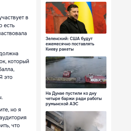
участвует в
о есть
частвовала
Зеленский: США будут
ежемесячно поставлять
Киеву ракеты
 должна
ок, который
балла,
Я это
На Дунае пустили ко дну
ы.
четыре баржи ради работы
румынской АЭС
те, но я
 аудитория
ить, что