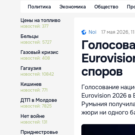
Политика
Экономика
Общество
Пр
Цены на топливо
новостей:
377
17 мая 2026, 1
Noi
Бельцы
Голосов
новостей:
5727
Газовый кризис
Eurovisi
новостей:
408
споров
Гагаузия
новостей:
10842
Кишинев
Голосование наци
новостей:
771
Eurovision 2026 в
ДТП в Молдове
Румыния получила 
новостей:
7825
жюри ни одного б
Нет войне
новостей:
131
Приднестровье