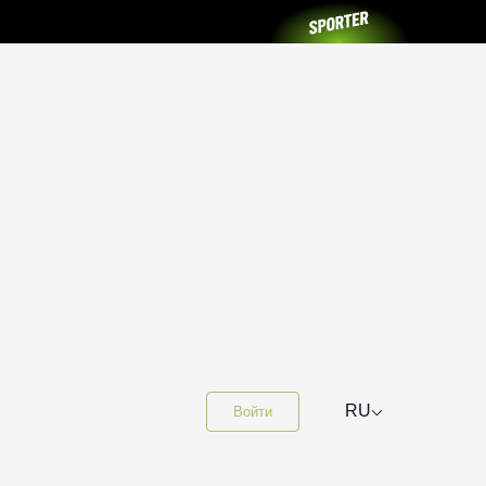
⌵
RU
Войти