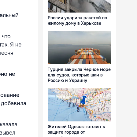
мальный
Россия ударила ракетой по
жилому дому в Харькове
 что
ак. Я не
песня
Турция закрыла Черное море
оно не
для судов, которые шли в
Россию и Украину
сование
 добавила
казала
Жителей Одессы готовят к
 вывел
защите города от