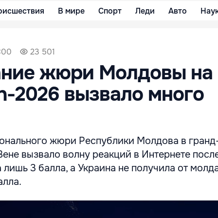
оисшествия
В мире
Спорт
Леди
Авто
Нау
1:00
23 501
ание жюри Молдовы на
on-2026 вызвало много
онального жюри Республики Молдова в гранд
 Вене вызвало волну реакций в Интернете после
лишь 3 балла, а Украина не получила от молд
алла.