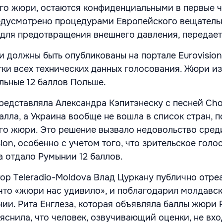
го жюри, остаются конфиденциальными в первые ч
редусмотрено процедурами Европейского вещатель
a для предотвращения внешнего давления, передае
 должны быть опубликованы на портале Eurovision
ки всех технических данных голосования. Жюри и
льные 12 баллов Польше.
редставляла Александра Кэпитэнеску с песней Cho
алла, а Украина вообще не вошла в список стран, 
го жюри. Это решение вызвало недовольство сред
ion, особенно с учетом того, что зрительское голо
 отдало Румынии 12 баллов.
ор Teleradio-Moldova Влад Цуркану публично отре
 что «жюри нас удивило», и поблагодарил молдавс
ии. Рита Енглеза, которая объявляла баллы жюри 
яснила, что человек, озвучивающий оценки, не вхо