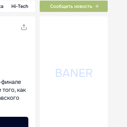
ка
Hi-Tech
Сообщить новость
-финале
 того, как
авского