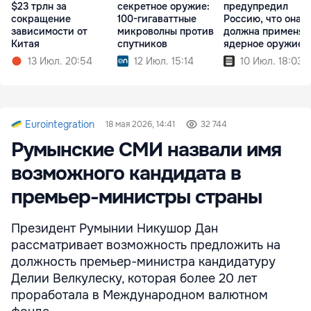
$23 трлн за
секретное оружие:
предупредил
сокращение
100-гигаваттные
Россию, что она н
зависимости от
микроволны против
должна применят
Китая
спутников
ядерное оружие
13 Июл. 20:54
12 Июл. 15:14
10 Июл. 18:03
Eurointegration
18 мая 2026, 14:41
32 744
Румынские СМИ назвали имя
возможного кандидата в
премьер-министры страны
Президент Румынии Никушор Дан
рассматривает возможность предложить на
должность премьер-министра кандидатуру
Делии Велкулеску, которая более 20 лет
проработала в Международном валютном