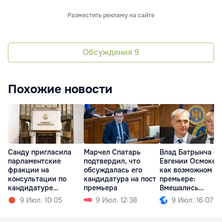
Разместить рекламу на сайте
Обсуждения
9
Похожие новости
Санду пригласила
Марчел Спатарь
Влад Батрынча об
парламентские
подтвердил, что
Евгении Осмокес
фракции на
обсуждалась его
как возможном
консультации по
кандидатура на пост
премьере:
кандидатуре
премьера
Вмешались
премьера
европейцы
9 Июл. 10:05
9 Июл. 12:38
9 Июл. 16:07