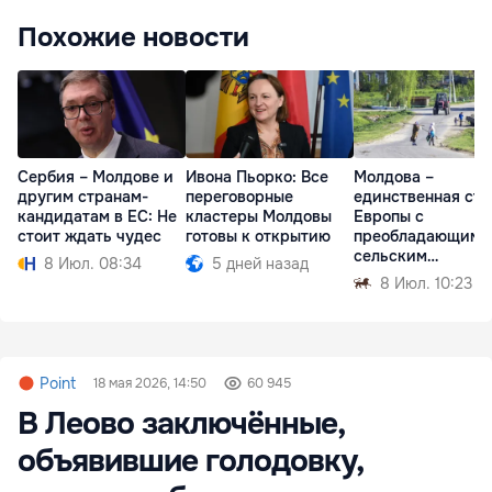
Похожие новости
Сербия – Молдове и
Ивона Пьорко: Все
Молдова –
другим странам-
переговорные
единственная стр
кандидатам в ЕС: Не
кластеры Молдовы
Европы с
стоит ждать чудес
готовы к открытию
преобладающим
сельским
8 Июл. 08:34
5 дней назад
населением
8 Июл. 10:23
Point
18 мая 2026, 14:50
60 945
В Леово заключённые,
объявившие голодовку,