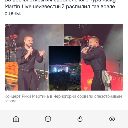
Martin Live неизвестный распылил газ возле
сцены.
Концерт Рики Мартина в Черногории сорвали слезоточивым
газом.
В Черногории выступление пуэрто-риканского
певца Рики Мартина пришлось остановить после