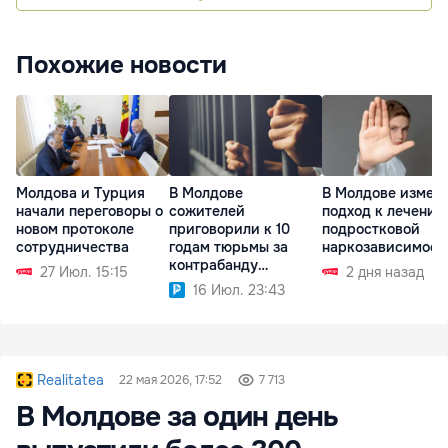
Похожие новости
Молдова и Турция
В Молдове
В Молдове измен
начали переговоры о
сожителей
подход к лечению
новом протоколе
приговорили к 10
подростковой
сотрудничества
годам тюрьмы за
наркозависимост
контрабанду
27 Июл. 15:15
2 дня назад
наркотиков
16 Июл. 23:43
Realitatea
22 мая 2026, 17:52
7 713
В Молдове за один день