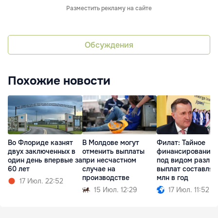
Разместить рекламу на сайте
Обсуждения
Похожие новости
Во Флориде казнят
В Молдове могут
Филат: Тайное
двух заключенных в
отменить выплаты
финансирование 
один день впервые за
при несчастном
под видом разли
60 лет
случае на
выплат составляе
производстве
млн в год
17 Июл. 22:52
15 Июл. 12:29
17 Июл. 11:52