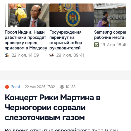
Посол Индии: Наши
Госучреждения
Samsung сокраща
работники проходят
перейдут на
рабочие места в
проверку перед
открытый отбор
19 Июл. 18:45
приездом в Молдову
руководителей
22 Июл. 14:09
29 Июл. 09:41
Point
22 мая 2026, 17:32
10 133
Концерт Рики Мартина в
Черногории сорвали
слезоточивым газом
Во время открытия европейского тура Ricky