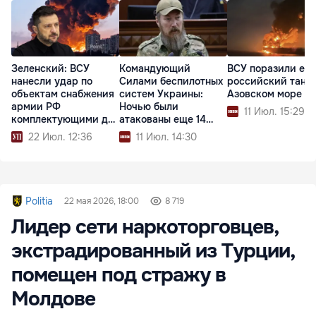
Зеленский: ВСУ
Командующий
ВСУ поразили еще
нанесли удар по
Силами беспилотных
российский танке
объектам снабжения
систем Украины:
Азовском море
армии РФ
Ночью были
11 Июл. 15:29
комплектующими для
атакованы еще 14
дронов
судов РФ
22 Июл. 12:36
11 Июл. 14:30
Politia
22 мая 2026, 18:00
8 719
Лидер сети наркоторговцев,
экстрадированный из Турции,
помещен под стражу в
Молдове