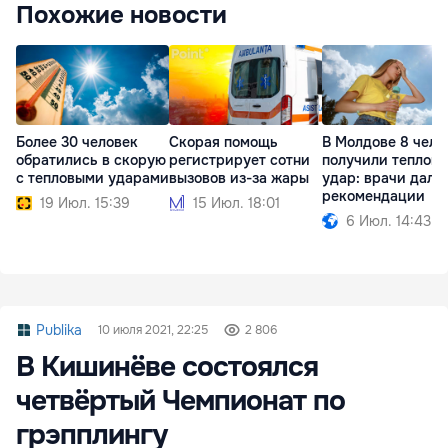
Похожие новости
Более 30 человек
Скорая помощь
В Молдове 8 чело
обратились в скорую
регистрирует сотни
получили теплов
с тепловыми ударами
вызовов из-за жары
удар: врачи дали
рекомендации
19 Июл. 15:39
15 Июл. 18:01
6 Июл. 14:43
Publika
10 июля 2021, 22:25
2 806
В Кишинёве состоялся
четвёртый Чемпионат по
грэпплингу