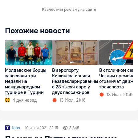
Разместить рекламу на сайте
Похожие новости
Молдавские борцы
В аэропорту
В столичном сект
завоевали три
Кишинёва изъяли
Чеканы временно
медали на
незадекларированны
ограничат движе
международном
е 28 тысяч евро у
транспорта
турнире в Турции
двух пассажиров
13 Июл. 21:49
4 дня назад
13 Июл. 21:16
Tass
10 июля 2021, 22:15
3 845