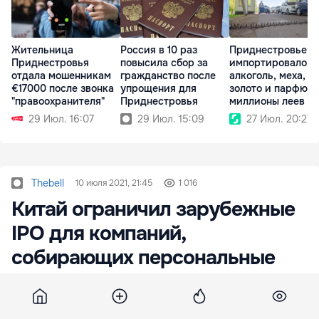
Жительница
Россия в 10 раз
Приднестровье
Приднестровья
повысила сбор за
импортировало
отдала мошенникам
гражданство после
алкоголь, меха, и
€17000 после звонка
упрощения для
золото и парфюм 
"правоохранителя"
Приднестровья
миллионы леев
29 Июл. 16:07
29 Июл. 15:09
27 Июл. 20:27
Thebell
10 июля 2021, 21:45
1 016
Китай ограничил зарубежные
IPO для компаний,
собирающих персональные
данные
Китай объявил о новых правилах подачи